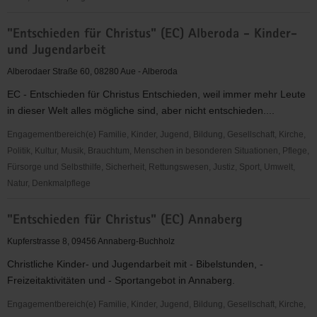
"Entschieden
"Entschieden für Christus" (EC) Alberoda - Kinder-
für
und Jugendarbeit
Christus"
(EC)
Alberodaer Straße 60, 08280 Aue - Alberoda
-
EC - Entschieden für Christus Entschieden, weil immer mehr Leute
Sächsischer
in dieser Welt alles mögliche sind, aber nicht entschieden....
Jugendverband
in
Engagementbereich(e) Familie, Kinder, Jugend, Bildung, Gesellschaft, Kirche,
Beerheide
Politik, Kultur, Musik, Brauchtum, Menschen in besonderen Situationen, Pflege,
Fürsorge und Selbsthilfe, Sicherheit, Rettungswesen, Justiz, Sport, Umwelt,
Natur, Denkmalpflege
"Entschieden
"Entschieden für Christus" (EC) Annaberg
für
Christus"
Kupferstrasse 8, 09456 Annaberg-Buchholz
(EC)
Christliche Kinder- und Jugendarbeit mit - Bibelstunden, -
Alberoda
Freizeitaktivitäten und - Sportangebot in Annaberg.
-
Kinder-
Engagementbereich(e) Familie, Kinder, Jugend, Bildung, Gesellschaft, Kirche,