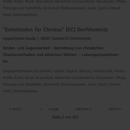
und
Politik, Kultur, Musik, Brauchtum, Menschen in besonderen Situationen, Pflege,
Jugendarbeit
Fürsorge und Selbsthilfe, Sicherheit, Rettungswesen, Justiz, Sport, Umwelt,
Natur, Denkmalpflege
"Entschieden
"Entschieden für Christus" (EC) Dorfchemnitz
für
Christus"
August-Bebel-Straße 7, 08297 Zwönitz OT Dorfchemnitz
(EC)
Kinder- und Jugendarbeit - Vermittlung von christlichen
Annaberg
Glaubensinhalten und ethischen Werten, - Lebensperspektiven
für...
Engagementbereich(e) Familie, Kinder, Jugend, Bildung, Gesellschaft, Kirche,
Politik, Kultur, Musik, Brauchtum, Menschen in besonderen Situationen, Pflege,
Fürsorge und Selbsthilfe, Sicherheit, Rettungswesen, Justiz, Sport, Umwelt,
Natur, Denkmalpflege
"Entschieden
für
erste
vorige
nächste
letzte
Christus"
Seite 2 von 412
(EC)
Dorfchemnitz