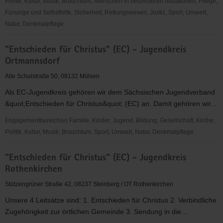
Politik, Kultur, Musik, Brauchtum, Menschen in besonderen Situationen, Pflege,
Fürsorge und Selbsthilfe, Sicherheit, Rettungswesen, Justiz, Sport, Umwelt,
Natur, Denkmalpflege
"Entschieden
"Entschieden für Christus" (EC) - Jugendkreis
für
Ortmannsdorf
Christus"
(EC)
Alte Schulstraße 50, 08132 Mülsen
-
Als EC-Jugendkreis gehören wir dem Sächsischen Jugendverband
Jugendkreis
&quot;Entschieden für Christus&quot; (EC) an. Damit gehören wir...
Netzschkau
Engagementbereich(e) Familie, Kinder, Jugend, Bildung, Gesellschaft, Kirche,
Politik, Kultur, Musik, Brauchtum, Sport, Umwelt, Natur, Denkmalpflege
"Entschieden
"Entschieden für Christus" (EC) - Jugendkreis
für
Rothenkirchen
Christus"
(EC)
Stützengrüner Straße 42, 08237 Steinberg / OT Rothenkirchen
-
Unsere 4 Leitsätze sind: 1. Entschieden für Christus 2. Verbindliche
Jugendkreis
Zugehörigkeit zur örtlichen Gemeinde 3. Sendung in die...
Ortmannsdorf