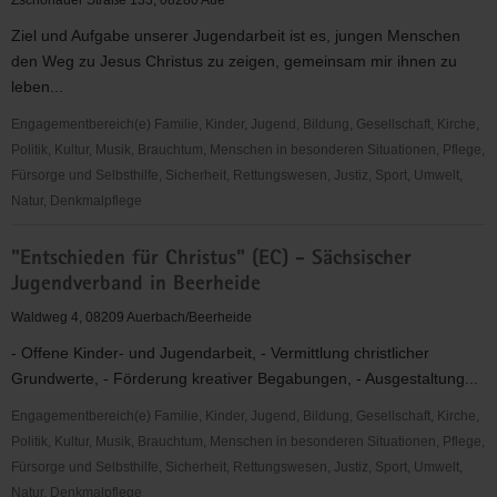
Zschorlauer Straße 133, 08280 Aue
-
Ziel und Aufgabe unserer Jugendarbeit ist es, jungen Menschen
Jugendkreis
den Weg zu Jesus Christus zu zeigen, gemeinsam mir ihnen zu
Zwota
leben...
Zechenbach
Engagementbereich(e) Familie, Kinder, Jugend, Bildung, Gesellschaft, Kirche,
Politik, Kultur, Musik, Brauchtum, Menschen in besonderen Situationen, Pflege,
Fürsorge und Selbsthilfe, Sicherheit, Rettungswesen, Justiz, Sport, Umwelt,
Natur, Denkmalpflege
"Entschieden
"Entschieden für Christus" (EC) - Sächsischer
für
Jugendverband in Beerheide
Christus"
(EC)
Waldweg 4, 08209 Auerbach/Beerheide
-
- Offene Kinder- und Jugendarbeit, - Vermittlung christlicher
Jugendstunden
Grundwerte, - Förderung kreativer Begabungen, - Ausgestaltung...
des
EC
Engagementbereich(e) Familie, Kinder, Jugend, Bildung, Gesellschaft, Kirche,
Aue
Politik, Kultur, Musik, Brauchtum, Menschen in besonderen Situationen, Pflege,
Fürsorge und Selbsthilfe, Sicherheit, Rettungswesen, Justiz, Sport, Umwelt,
Natur, Denkmalpflege