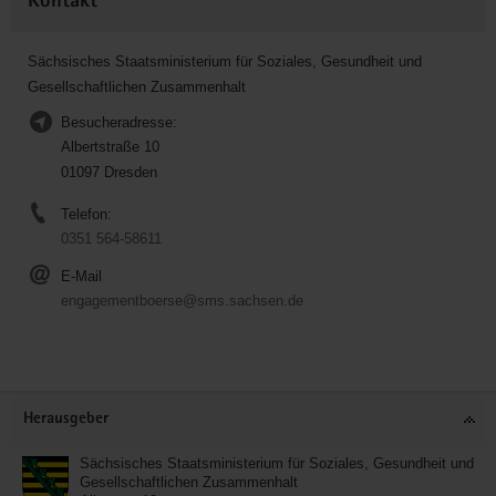
Kontakt
Sächsisches Staatsministerium für Soziales, Gesundheit und
Gesellschaftlichen Zusammenhalt
Besucheradresse:
Albertstraße 10
01097 Dresden
Telefon:
0351 564-58611
E-Mail
engagementboerse@sms.sachsen.de
Service
Herausgeber
Sächsisches Staatsministerium für Soziales, Gesundheit und
Gesellschaftlichen Zusammenhalt