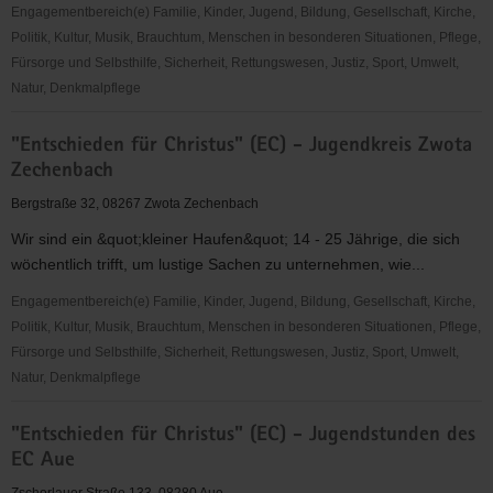
Engagementbereich(e) Familie, Kinder, Jugend, Bildung, Gesellschaft, Kirche,
Politik, Kultur, Musik, Brauchtum, Menschen in besonderen Situationen, Pflege,
Fürsorge und Selbsthilfe, Sicherheit, Rettungswesen, Justiz, Sport, Umwelt,
Natur, Denkmalpflege
"Entschieden
"Entschieden für Christus" (EC) - Jugendkreis Zwota
für
Zechenbach
Christus"
(EC)
Bergstraße 32, 08267 Zwota Zechenbach
-
Wir sind ein &quot;kleiner Haufen&quot; 14 - 25 Jährige, die sich
Jugendkreis
wöchentlich trifft, um lustige Sachen zu unternehmen, wie...
Rothenkirchen
Engagementbereich(e) Familie, Kinder, Jugend, Bildung, Gesellschaft, Kirche,
Politik, Kultur, Musik, Brauchtum, Menschen in besonderen Situationen, Pflege,
Fürsorge und Selbsthilfe, Sicherheit, Rettungswesen, Justiz, Sport, Umwelt,
Natur, Denkmalpflege
"Entschieden
"Entschieden für Christus" (EC) - Jugendstunden des
für
EC Aue
Christus"
(EC)