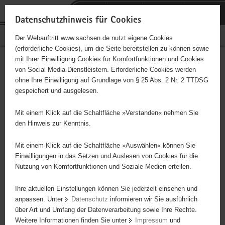
P
Portalübergreifende
o
H
Navigation
Datenschutzhinweis für Cookies
r
a
S
Bürgerschaftliches Engagement
Der Webauftritt www.sachsen.de nutzt eigene Cookies
t
u
e
(erforderliche Cookies), um die Seite bereitstellen zu können sowie
a
p
r
mit Ihrer Einwilligung Cookies für Komfortfunktionen und Cookies
l
t
v
Hauptinhalt
Engagementbörse
von Social Media Dienstleistern. Erforderliche Cookies werden
ü
i
i
ohne Ihre Einwilligung auf Grundlage von § 25 Abs. 2 Nr. 2 TTDSG
b
n
c
gespeichert und ausgelesen.
e
h
e
Ergebnisse auf Karte anzeigen
r
a
Mit einem Klick auf die Schaltfläche »Verstanden« nehmen Sie
g
l
den Hinweis zur Kenntnis.
r
t
Alles
Initiativen
Projekte
e
Mit einem Klick auf die Schaltfläche »Auswählen« können Sie
Nach Alphabet
Nach Postleitzahl
i
Einwilligungen in das Setzen und Auslesen von Cookies für die
Nutzung von Komfortfunktionen und Soziale Medien erteilen.
f
e
Ihre aktuellen Einstellungen können Sie jederzeit einsehen und
4119 Suchergebnisse in »Gesellschaft, Kirche,
n
anpassen. Unter
Datenschutz
informieren wir Sie ausführlich
Politik«
d
über Art und Umfang der Datenverarbeitung sowie Ihre Rechte.
e
Weitere Informationen finden Sie unter
Impressum
und
N