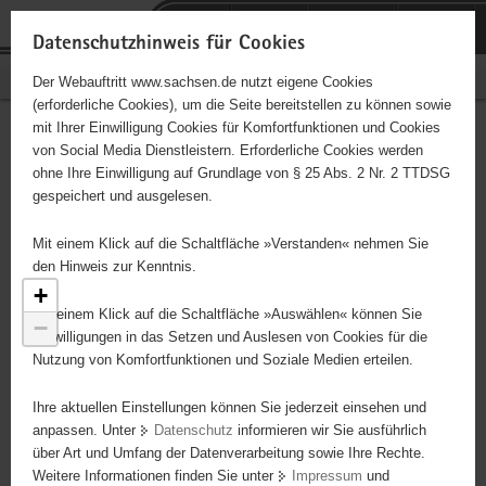
P
Portalübergreifende
o
H
Navigation
Datenschutzhinweis für Cookies
r
a
S
Bürgerschaftliches Engagement
Der Webauftritt www.sachsen.de nutzt eigene Cookies
t
u
e
(erforderliche Cookies), um die Seite bereitstellen zu können sowie
a
p
r
mit Ihrer Einwilligung Cookies für Komfortfunktionen und Cookies
l
t
v
Engagementbörse
Hauptinhalt
von Social Media Dienstleistern. Erforderliche Cookies werden
ü
i
i
ohne Ihre Einwilligung auf Grundlage von § 25 Abs. 2 Nr. 2 TTDSG
b
n
c
gespeichert und ausgelesen.
e
h
e
Ergebnisse als Liste anzeigen
r
a
Mit einem Klick auf die Schaltfläche »Verstanden« nehmen Sie
g
l
den Hinweis zur Kenntnis.
r
t
+
e
Mit einem Klick auf die Schaltfläche »Auswählen« können Sie
−
i
Einwilligungen in das Setzen und Auslesen von Cookies für die
Nutzung von Komfortfunktionen und Soziale Medien erteilen.
f
e
Ihre aktuellen Einstellungen können Sie jederzeit einsehen und
n
anpassen. Unter
Datenschutz
informieren wir Sie ausführlich
d
über Art und Umfang der Datenverarbeitung sowie Ihre Rechte.
e
Weitere Informationen finden Sie unter
Impressum
und
N