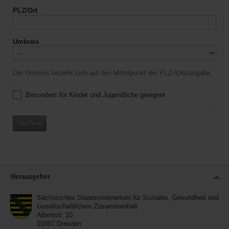
PLZ/Ort
Umkreis
Der Umkreis bezieht sich auf den Mittelpunkt der PLZ-/Ortsangabe.
Besonders für Kinder und Jugendliche geeignet
Suchen
Service
Herausgeber
Sächsisches Staatsministerium für Soziales, Gesundheit und
Gesellschaftlichen Zusammenhalt
Albertstr. 10
01097
Dresden