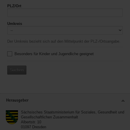
PLZ/Ort
Umkreis
Der Umkreis bezieht sich auf den Mittelpunkt der PLZ-/Ortsangabe.
Besonders für Kinder und Jugendliche geeignet
Suchen
Service
Herausgeber
Sächsisches Staatsministerium für Soziales, Gesundheit und
Gesellschaftlichen Zusammenhalt
Albertstr. 10
01097
Dresden