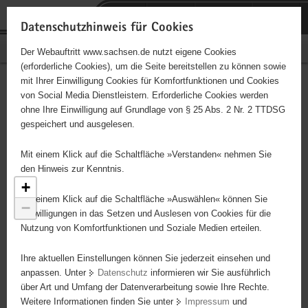
P
Portalübergreifende
o
H
Navigation
Datenschutzhinweis für Cookies
r
a
S
Bürgerschaftliches Engagement
Der Webauftritt www.sachsen.de nutzt eigene Cookies
t
u
e
(erforderliche Cookies), um die Seite bereitstellen zu können sowie
a
p
r
mit Ihrer Einwilligung Cookies für Komfortfunktionen und Cookies
l
t
v
Engagementbörse
Hauptinhalt
von Social Media Dienstleistern. Erforderliche Cookies werden
ü
i
i
ohne Ihre Einwilligung auf Grundlage von § 25 Abs. 2 Nr. 2 TTDSG
b
n
c
gespeichert und ausgelesen.
e
h
e
Ergebnisse als Liste anzeigen
r
a
Mit einem Klick auf die Schaltfläche »Verstanden« nehmen Sie
g
l
den Hinweis zur Kenntnis.
r
t
+
e
Mit einem Klick auf die Schaltfläche »Auswählen« können Sie
−
i
Einwilligungen in das Setzen und Auslesen von Cookies für die
Nutzung von Komfortfunktionen und Soziale Medien erteilen.
f
e
Ihre aktuellen Einstellungen können Sie jederzeit einsehen und
n
anpassen. Unter
Datenschutz
informieren wir Sie ausführlich
d
2
2
über Art und Umfang der Datenverarbeitung sowie Ihre Rechte.
e
Weitere Informationen finden Sie unter
Impressum
und
N