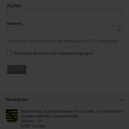
PLZ/Ort
Umkreis
Der Umkreis bezieht sich auf den Mittelpunkt der PLZ-/Ortsangabe.
Besonders für Kinder und Jugendliche geeignet
Suchen
Service
Herausgeber
Sächsisches Staatsministerium für Soziales, Gesundheit und
Gesellschaftlichen Zusammenhalt
Albertstr. 10
01097
Dresden