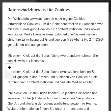
P
Portalübergreifende
o
H
Navigation
Datenschutzhinweis für Cookies
r
a
S
Bürgerschaftliches Engagement
Der Webauftritt www.sachsen.de nutzt eigene Cookies
t
u
e
(erforderliche Cookies), um die Seite bereitstellen zu können sowie
a
p
r
mit Ihrer Einwilligung Cookies für Komfortfunktionen und Cookies
l
t
v
Engagementbörse
Hauptinhalt
von Social Media Dienstleistern. Erforderliche Cookies werden
ü
i
i
ohne Ihre Einwilligung auf Grundlage von § 25 Abs. 2 Nr. 2 TTDSG
b
n
c
gespeichert und ausgelesen.
e
h
e
Ergebnisse als Liste anzeigen
r
a
Mit einem Klick auf die Schaltfläche »Verstanden« nehmen Sie
g
l
den Hinweis zur Kenntnis.
r
t
+
e
Mit einem Klick auf die Schaltfläche »Auswählen« können Sie
−
i
Einwilligungen in das Setzen und Auslesen von Cookies für die
Nutzung von Komfortfunktionen und Soziale Medien erteilen.
f
e
Ihre aktuellen Einstellungen können Sie jederzeit einsehen und
n
anpassen. Unter
Datenschutz
informieren wir Sie ausführlich
d
über Art und Umfang der Datenverarbeitung sowie Ihre Rechte.
e
Weitere Informationen finden Sie unter
Impressum
und
N