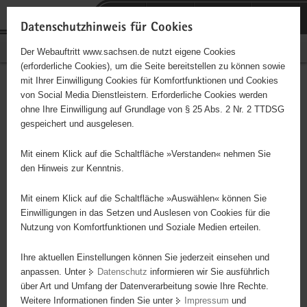
P
Portalübergreifende
o
H
Navigation
Datenschutzhinweis für Cookies
r
a
S
Bürgerschaftliches Engagement
Der Webauftritt www.sachsen.de nutzt eigene Cookies
t
u
e
(erforderliche Cookies), um die Seite bereitstellen zu können sowie
a
p
r
mit Ihrer Einwilligung Cookies für Komfortfunktionen und Cookies
l
t
v
Hauptinhalt
Engagementbörse
von Social Media Dienstleistern. Erforderliche Cookies werden
ü
i
i
ohne Ihre Einwilligung auf Grundlage von § 25 Abs. 2 Nr. 2 TTDSG
b
n
c
gespeichert und ausgelesen.
e
h
e
Ergebnisse auf Karte anzeigen
r
a
Mit einem Klick auf die Schaltfläche »Verstanden« nehmen Sie
g
l
den Hinweis zur Kenntnis.
r
t
Alles
Initiativen
Projekte
e
Mit einem Klick auf die Schaltfläche »Auswählen« können Sie
Nach Alphabet
Nach Postleitzahl
i
Einwilligungen in das Setzen und Auslesen von Cookies für die
Nutzung von Komfortfunktionen und Soziale Medien erteilen.
f
e
Ihre aktuellen Einstellungen können Sie jederzeit einsehen und
2437 Suchergebnisse in »Menschen in
n
anpassen. Unter
Datenschutz
informieren wir Sie ausführlich
besonderen Situationen«
d
über Art und Umfang der Datenverarbeitung sowie Ihre Rechte.
e
Weitere Informationen finden Sie unter
Impressum
und
N