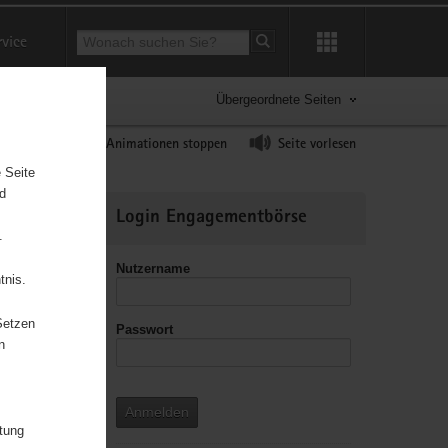
Suchbegriff
rvice
Suche starten
Übergeordnete Seiten
ast erhöhen
Animationen stoppen
Seite vorlesen
 Seite
nd
Weitere
Login Engagementbörse
Informationen
.
Nutzername
tnis.
Setzen
Passwort
n
Anmelden
itung