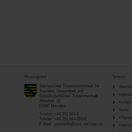
Service
Herausgeber
Service
Sächsisches Staatsministerium für
Übersic
Soziales, Gesundheit und
Impres
Gesellschaftlichen Zusammenhalt
Albertstr. 10
Kontakt
01097
Dresden
Suche
Telefon:
+49 351 564-0
eSignat
Telefax:
+49 351 564-55060
E-Mail:
poststelle@sms.sachsen.de
Datensc