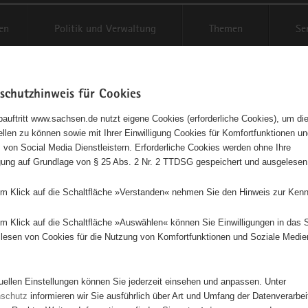
en
Politik und Verwaltung
Themen
Se
schutzhinweis für Cookies
Schriftgröße anpassen
Kontr
auftritt www.sachsen.de nutzt eigene Cookies (erforderliche Cookies), um die
tellen zu können sowie mit Ihrer Einwilligung Cookies für Komfortfunktionen u
agementbörse
t
 von Social Media Dienstleistern. Erforderliche Cookies werden ohne Ihre
igung auf Grundlage von § 25 Abs. 2 Nr. 2 TTDSG gespeichert und ausgelesen
sse als Liste anzeigen
em Klick auf die Schaltfläche »Verstanden« nehmen Sie den Hinweis zur Kenn
em Klick auf die Schaltfläche »Auswählen« können Sie Einwilligungen in das 
lesen von Cookies für die Nutzung von Komfortfunktionen und Soziale Medie
tuellen Einstellungen können Sie jederzeit einsehen und anpassen. Unter
nschutz
informieren wir Sie ausführlich über Art und Umfang der Datenverarbe