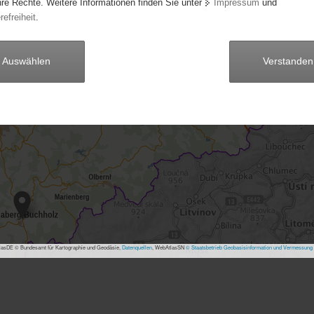
hre Rechte. Weitere Informationen finden Sie unter
Impressum
und
refreiheit
.
2
Auswählen
Verstanden
4
asDE © Bundesamt für Kartographie und Geodäsie,
Datenquellen
, WebAtlasSN
© Staatsbetrieb Geobasisinformation und Vermessung