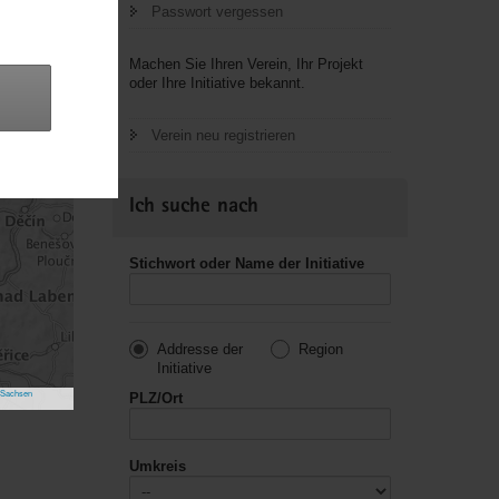
Passwort vergessen
Machen Sie Ihren Verein, Ihr Projekt
oder Ihre Initiative bekannt.
Verein neu registrieren
Ich suche nach
Stichwort oder Name der Initiative
Addresse der
Region
Initiative
 Sachsen
PLZ/Ort
Umkreis