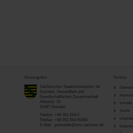
Service
Herausgeber
Service
Sächsisches Staatsministerium für
Übersic
Soziales, Gesundheit und
Impres
Gesellschaftlichen Zusammenhalt
Albertstr. 10
Kontakt
01097
Dresden
Suche
Telefon:
+49 351 564-0
eSignat
Telefax:
+49 351 564-55060
E-Mail:
poststelle@sms.sachsen.de
Datensc