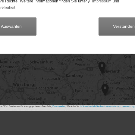
hre Rechte. Weitere Informationen finden Sie unter
Impressum
und
refreiheit
.
Auswählen
Verstanden
asDE © Bundesamt für Kartographie und Geodäsie,
Datenquellen
, WebAtlasSN
© Staatsbetrieb Geobasisinformation und Vermessung