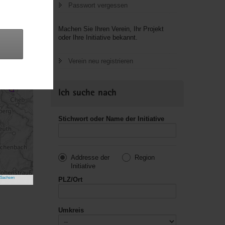
27
Passwort vergessen
2
211
355
209
Machen Sie Ihren Verein, Ihr Projekt
128
oder Ihre Initiative bekannt.
103
32
Verein neu registrieren
44
Ich suche nach
Stichwort oder Name der Initiative
Addresse der
Region
Initiative
 Sachsen
PLZ/Ort
Umkreis