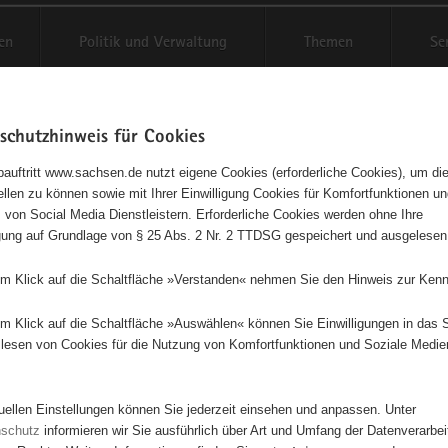
en
Politik und Verwaltung
Themen
Se
schutzhinweis für Cookies
Schriftgröße anpassen
Kontr
auftritt www.sachsen.de nutzt eigene Cookies (erforderliche Cookies), um die
tellen zu können sowie mit Ihrer Einwilligung Cookies für Komfortfunktionen u
agementbörse
t
 von Social Media Dienstleistern. Erforderliche Cookies werden ohne Ihre
igung auf Grundlage von § 25 Abs. 2 Nr. 2 TTDSG gespeichert und ausgelesen
sse als Liste anzeigen
em Klick auf die Schaltfläche »Verstanden« nehmen Sie den Hinweis zur Kenn
em Klick auf die Schaltfläche »Auswählen« können Sie Einwilligungen in das 
lesen von Cookies für die Nutzung von Komfortfunktionen und Soziale Medie
tuellen Einstellungen können Sie jederzeit einsehen und anpassen. Unter
nschutz
informieren wir Sie ausführlich über Art und Umfang der Datenverarbe