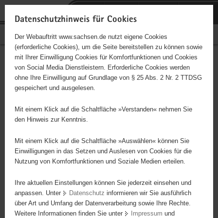
P
Portalübergreifende
o
H
Navigation
Datenschutzhinweis für Cookies
r
a
S
Bürgerschaftliches Engagement
Der Webauftritt www.sachsen.de nutzt eigene Cookies
t
u
e
(erforderliche Cookies), um die Seite bereitstellen zu können sowie
a
p
r
mit Ihrer Einwilligung Cookies für Komfortfunktionen und Cookies
l
t
v
Hauptinhalt
Engagementbörse
von Social Media Dienstleistern. Erforderliche Cookies werden
ü
i
i
ohne Ihre Einwilligung auf Grundlage von § 25 Abs. 2 Nr. 2 TTDSG
b
n
c
gespeichert und ausgelesen.
e
h
e
Ergebnisse auf Karte anzeigen
r
a
Mit einem Klick auf die Schaltfläche »Verstanden« nehmen Sie
g
l
den Hinweis zur Kenntnis.
r
t
Alles
Initiativen
Projekte
e
Mit einem Klick auf die Schaltfläche »Auswählen« können Sie
Nach Alphabet
Nach Postleitzahl
i
Einwilligungen in das Setzen und Auslesen von Cookies für die
Nutzung von Komfortfunktionen und Soziale Medien erteilen.
f
e
Ihre aktuellen Einstellungen können Sie jederzeit einsehen und
21 Suchergebnisse in »Pflege, Fürsorge und
n
anpassen. Unter
Datenschutz
informieren wir Sie ausführlich
Selbsthilfe«
d
über Art und Umfang der Datenverarbeitung sowie Ihre Rechte.
e
Weitere Informationen finden Sie unter
Impressum
und
N