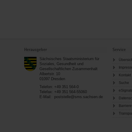
Service
Herausgeber
Service
Sächsisches Staatsministerium für
Übersic
Soziales, Gesundheit und
Impres
Gesellschaftlichen Zusammenhalt
Albertstr. 10
Kontakt
01097
Dresden
Suche
Telefon:
+49 351 564-0
eSignat
Telefax:
+49 351 564-55060
E-Mail:
poststelle@sms.sachsen.de
Datensc
Barriere
Transpa