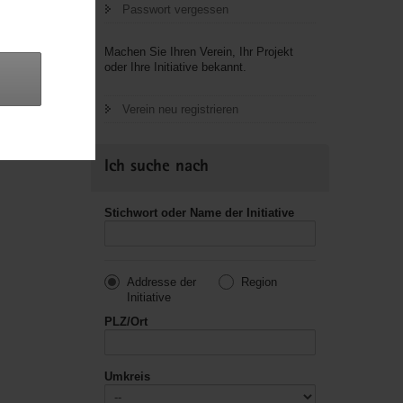
Passwort vergessen
letzte
Machen Sie Ihren Verein, Ihr Projekt
oder Ihre Initiative bekannt.
Verein neu registrieren
Ich suche nach
Stichwort oder Name der Initiative
Addresse der
Region
Initiative
PLZ/Ort
Umkreis