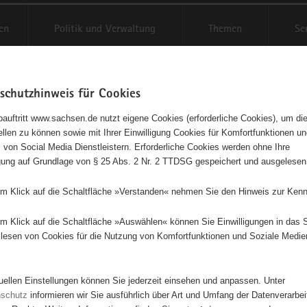
en
Politik und Verwaltung
Themen
Se
schutzhinweis für Cookies
Schriftgröße anpassen
Kontr
auftritt www.sachsen.de nutzt eigene Cookies (erforderliche Cookies), um die
tellen zu können sowie mit Ihrer Einwilligung Cookies für Komfortfunktionen u
t
agementbörse
 von Social Media Dienstleistern. Erforderliche Cookies werden ohne Ihre
igung auf Grundlage von § 25 Abs. 2 Nr. 2 TTDSG gespeichert und ausgelesen
isse auf Karte anzeigen
em Klick auf die Schaltfläche »Verstanden« nehmen Sie den Hinweis zur Kenn
em Klick auf die Schaltfläche »Auswählen« können Sie Einwilligungen in das 
Initiativen
Projekte
Nach Alphabet
Nach Post
lesen von Cookies für die Nutzung von Komfortfunktionen und Soziale Medie
tuellen Einstellungen können Sie jederzeit einsehen und anpassen. Unter
21 Suchergebnisse in »Pflege, Fürsorge und Selbsthilfe«
nschutz
informieren wir Sie ausführlich über Art und Umfang der Datenverarbe