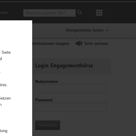
Suchbegriff
rvice
Suche starten
Übergeordnete Seiten
ast erhöhen
Animationen stoppen
Seite vorlesen
 Seite
nd
Weitere
Login Engagementbörse
Informationen
.
Nutzername
tnis.
Setzen
Passwort
leitzahl
n
Anmelden
itung