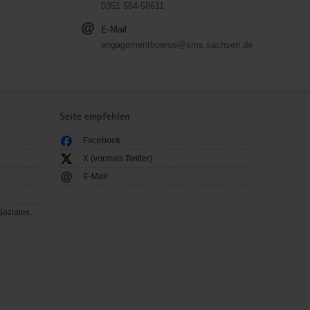
0351 564-58611
E-Mail
engagementboerse@sms.sachsen.de
Seite empfehlen
Facebook
X (vormals Twitter)
E-Mail
Soziales,