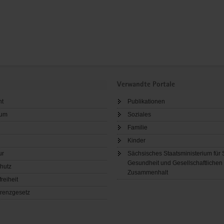
Verwandte Portale
ht
Publikationen
sum
Soziales
Familie
Kinder
ur
Sächsisches Staatsministerium für 
Gesundheit und Gesellschaftlichen
hutz
Zusammenhalt
freiheit
renzgesetz