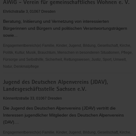
AWiG - Verein für gemeinschaftliches Wohnen e. V.
e.V.
-
Ehrlichstraße 3, 01067 Dresden
Selbsthilfenetzwerk
Beratung, Initiierung und Vernetzung von interessierten
für
Bürgerinnen und Bürgern und politischen Verantwortungsträgern
seelische
sowie...
Gesundheit
in
Engagementbereich(e) Familie, Kinder, Jugend, Bildung, Gesellschaft, Kirche,
Sachsen
Politik, Kultur, Musik, Brauchtum, Menschen in besonderen Situationen, Pflege,
Fürsorge und Selbsthilfe, Sicherheit, Rettungswesen, Justiz, Sport, Umwelt,
Natur, Denkmalpflege
AWiG
Jugend des Deutschen Alpenvereins (JDAV),
-
Landesgeschäftsstelle Sachsen e.V.
Verein
für
Könneritzstraße 33, 01067 Dresden
gemeinschaftliches
Die Jugend des Deutschen Alpenvereins (JDAV) vertritt die
Wohnen
Interessen jugendlicher Mitglieder des Deutschen Alpenvereins
e.
(DAV)....
V.
Engagementbereich(e) Familie, Kinder, Jugend, Bildung, Gesellschaft, Kirche,