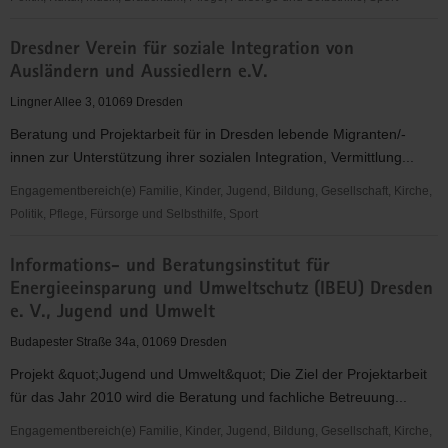
Freundeskreis
Dresdner Verein für soziale Integration von
Senioren-
Ausländern und Aussiedlern e.V.
Zentrum
"Bürgerwiese"
Lingner Allee 3, 01069 Dresden
Beratung und Projektarbeit für in Dresden lebende Migranten/-
innen zur Unterstützung ihrer sozialen Integration, Vermittlung...
Engagementbereich(e) Familie, Kinder, Jugend, Bildung, Gesellschaft, Kirche,
Politik, Pflege, Fürsorge und Selbsthilfe, Sport
Dresdner
Informations- und Beratungsinstitut für
Verein
Energieeinsparung und Umweltschutz (IBEU) Dresden
für
e. V., Jugend und Umwelt
soziale
Integration
Budapester Straße 34a, 01069 Dresden
von
Projekt &quot;Jugend und Umwelt&quot; Die Ziel der Projektarbeit
Ausländern
für das Jahr 2010 wird die Beratung und fachliche Betreuung...
und
Aussiedlern
Engagementbereich(e) Familie, Kinder, Jugend, Bildung, Gesellschaft, Kirche,