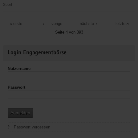
Sport
Europäisches
Institut
erste
vorige
nächste
letzte
für
Seite 4 von 393
Berufsbildung
und
Weitere
Integration
Login Engagementbörse
Informationen
e.V.
Nutzername
Passwort
Anmelden
Passwort vergessen