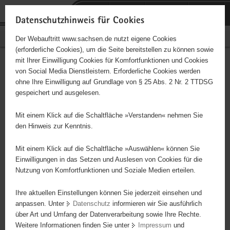
P
Portalübergreifende
o
H
Navigation
Datenschutzhinweis für Cookies
r
a
S
Bürgerschaftliches Engagement
Der Webauftritt www.sachsen.de nutzt eigene Cookies
t
u
e
(erforderliche Cookies), um die Seite bereitstellen zu können sowie
a
p
r
mit Ihrer Einwilligung Cookies für Komfortfunktionen und Cookies
l
t
v
Hauptinhalt
Engagementbörse
von Social Media Dienstleistern. Erforderliche Cookies werden
ü
i
i
ohne Ihre Einwilligung auf Grundlage von § 25 Abs. 2 Nr. 2 TTDSG
b
n
c
gespeichert und ausgelesen.
e
h
e
Ergebnisse auf Karte anzeigen
r
a
Mit einem Klick auf die Schaltfläche »Verstanden« nehmen Sie
g
l
den Hinweis zur Kenntnis.
r
t
Alles
Initiativen
Projekte
e
Mit einem Klick auf die Schaltfläche »Auswählen« können Sie
Nach Alphabet
Nach Postleitzahl
i
Einwilligungen in das Setzen und Auslesen von Cookies für die
Nutzung von Komfortfunktionen und Soziale Medien erteilen.
f
e
Ihre aktuellen Einstellungen können Sie jederzeit einsehen und
3929 Suchergebnisse in »Pflege, Fürsorge und
n
anpassen. Unter
Datenschutz
informieren wir Sie ausführlich
Selbsthilfe«
d
über Art und Umfang der Datenverarbeitung sowie Ihre Rechte.
e
Weitere Informationen finden Sie unter
Impressum
und
N