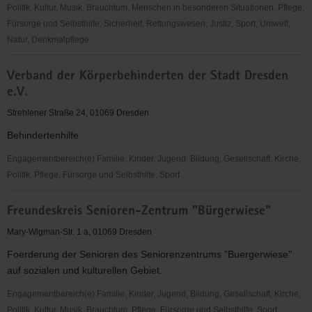
Politik, Kultur, Musik, Brauchtum, Menschen in besonderen Situationen, Pflege,
Fürsorge und Selbsthilfe, Sicherheit, Rettungswesen, Justiz, Sport, Umwelt,
Natur, Denkmalpflege
Jugend
Verband der Körperbehinderten der Stadt Dresden
des
e.V.
Deutschen
Alpenvereins
Strehlener Straße 24, 01069 Dresden
(JDAV),
Behindertenhilfe
Landesgeschäftsstelle
Sachsen
Engagementbereich(e) Familie, Kinder, Jugend, Bildung, Gesellschaft, Kirche,
e.V.
Politik, Pflege, Fürsorge und Selbsthilfe, Sport
Verband
Freundeskreis Senioren-Zentrum "Bürgerwiese"
der
Körperbehinderten
Mary-Wigman-Str. 1 a, 01069 Dresden
der
Foerderung der Senioren des Seniorenzentrums "Buergerwiese"
Stadt
auf sozialen und kulturellen Gebiet.
Dresden
e.V.
Engagementbereich(e) Familie, Kinder, Jugend, Bildung, Gesellschaft, Kirche,
Politik, Kultur, Musik, Brauchtum, Pflege, Fürsorge und Selbsthilfe, Sport