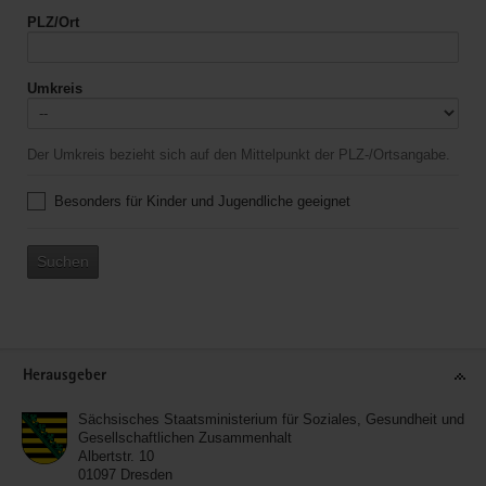
PLZ/Ort
Umkreis
Der Umkreis bezieht sich auf den Mittelpunkt der PLZ-/Ortsangabe.
Besonders für Kinder und Jugendliche geeignet
Suchen
Service
Herausgeber
Sächsisches Staatsministerium für Soziales, Gesundheit und
Gesellschaftlichen Zusammenhalt
Albertstr. 10
01097
Dresden