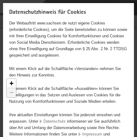
P
Portalübergreifende
o
H
Navigation
Datenschutzhinweis für Cookies
r
a
S
Bürgerschaftliches Engagement
Der Webauftritt www.sachsen.de nutzt eigene Cookies
t
u
e
(erforderliche Cookies), um die Seite bereitstellen zu können sowie
a
p
r
mit Ihrer Einwilligung Cookies für Komfortfunktionen und Cookies
l
t
v
Engagementbörse
Hauptinhalt
von Social Media Dienstleistern. Erforderliche Cookies werden
ü
i
i
ohne Ihre Einwilligung auf Grundlage von § 25 Abs. 2 Nr. 2 TTDSG
b
n
c
gespeichert und ausgelesen.
e
h
e
Ergebnisse als Liste anzeigen
r
a
Mit einem Klick auf die Schaltfläche »Verstanden« nehmen Sie
g
l
den Hinweis zur Kenntnis.
r
t
+
e
Mit einem Klick auf die Schaltfläche »Auswählen« können Sie
−
i
Einwilligungen in das Setzen und Auslesen von Cookies für die
Nutzung von Komfortfunktionen und Soziale Medien erteilen.
f
e
3
Ihre aktuellen Einstellungen können Sie jederzeit einsehen und
n
anpassen. Unter
Datenschutz
informieren wir Sie ausführlich
d
über Art und Umfang der Datenverarbeitung sowie Ihre Rechte.
e
Weitere Informationen finden Sie unter
Impressum
und
N