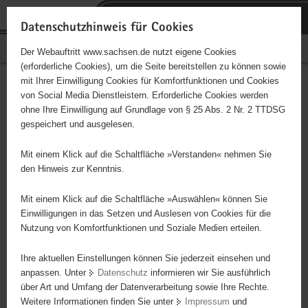
P
Portalübergreifende
o
H
Navigation
Datenschutzhinweis für Cookies
r
a
S
Bürgerschaftliches Engagement
Der Webauftritt www.sachsen.de nutzt eigene Cookies
t
u
e
(erforderliche Cookies), um die Seite bereitstellen zu können sowie
a
p
r
mit Ihrer Einwilligung Cookies für Komfortfunktionen und Cookies
l
t
v
Hauptinhalt
Engagementbörse
von Social Media Dienstleistern. Erforderliche Cookies werden
ü
i
i
ohne Ihre Einwilligung auf Grundlage von § 25 Abs. 2 Nr. 2 TTDSG
b
n
c
gespeichert und ausgelesen.
e
h
e
Ergebnisse auf Karte anzeigen
r
a
Mit einem Klick auf die Schaltfläche »Verstanden« nehmen Sie
g
l
den Hinweis zur Kenntnis.
r
t
Alles
Initiativen
Projekte
e
Mit einem Klick auf die Schaltfläche »Auswählen« können Sie
Nach Alphabet
Nach Postleitzahl
i
Einwilligungen in das Setzen und Auslesen von Cookies für die
Nutzung von Komfortfunktionen und Soziale Medien erteilen.
f
e
Ihre aktuellen Einstellungen können Sie jederzeit einsehen und
10 Suchergebnisse in »Sicherheit,
n
anpassen. Unter
Datenschutz
informieren wir Sie ausführlich
Rettungswesen, Justiz«
d
über Art und Umfang der Datenverarbeitung sowie Ihre Rechte.
e
Weitere Informationen finden Sie unter
Impressum
und
N