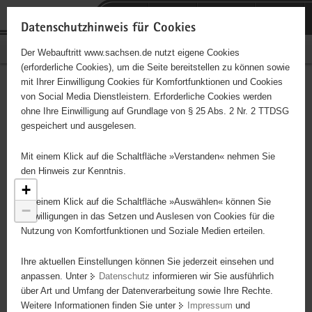
P
Portalübergreifende
o
H
Navigation
Datenschutzhinweis für Cookies
r
a
S
Bürgerschaftliches Engagement
Der Webauftritt www.sachsen.de nutzt eigene Cookies
t
u
e
(erforderliche Cookies), um die Seite bereitstellen zu können sowie
a
p
r
mit Ihrer Einwilligung Cookies für Komfortfunktionen und Cookies
l
t
v
Engagementbörse
Hauptinhalt
von Social Media Dienstleistern. Erforderliche Cookies werden
ü
i
i
ohne Ihre Einwilligung auf Grundlage von § 25 Abs. 2 Nr. 2 TTDSG
b
n
c
gespeichert und ausgelesen.
e
h
e
Ergebnisse als Liste anzeigen
r
a
59
Mit einem Klick auf die Schaltfläche »Verstanden« nehmen Sie
g
l
den Hinweis zur Kenntnis.
r
t
+
8
e
Mit einem Klick auf die Schaltfläche »Auswählen« können Sie
−
i
Einwilligungen in das Setzen und Auslesen von Cookies für die
Nutzung von Komfortfunktionen und Soziale Medien erteilen.
f
e
Ihre aktuellen Einstellungen können Sie jederzeit einsehen und
n
anpassen. Unter
Datenschutz
informieren wir Sie ausführlich
d
über Art und Umfang der Datenverarbeitung sowie Ihre Rechte.
e
Weitere Informationen finden Sie unter
Impressum
und
N