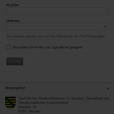
PLZ/Ort
Umkreis
Der Umkreis bezieht sich auf den Mittelpunkt der PLZ-/Ortsangabe.
Besonders für Kinder und Jugendliche geeignet
Suchen
Service
Herausgeber
Sächsisches Staatsministerium für Soziales, Gesundheit und
Gesellschaftlichen Zusammenhalt
Albertstr. 10
01097
Dresden