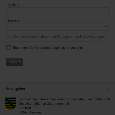
PLZ/Ort
Umkreis
Der Umkreis bezieht sich auf den Mittelpunkt der PLZ-/Ortsangabe.
Besonders für Kinder und Jugendliche geeignet
Suchen
Service
Herausgeber
Sächsisches Staatsministerium für Soziales, Gesundheit und
Gesellschaftlichen Zusammenhalt
Albertstr. 10
01097
Dresden