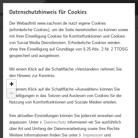
P
Portalübergreifende
o
H
Navigation
Datenschutzhinweis für Cookies
r
a
S
Bürgerschaftliches Engagement
Der Webauftritt www.sachsen.de nutzt eigene Cookies
t
u
e
(erforderliche Cookies), um die Seite bereitstellen zu können sowie
a
p
r
mit Ihrer Einwilligung Cookies für Komfortfunktionen und Cookies
l
t
v
Engagementbörse
Hauptinhalt
von Social Media Dienstleistern. Erforderliche Cookies werden
ü
i
i
ohne Ihre Einwilligung auf Grundlage von § 25 Abs. 2 Nr. 2 TTDSG
b
n
c
gespeichert und ausgelesen.
e
h
e
Ergebnisse als Liste anzeigen
r
a
59
Mit einem Klick auf die Schaltfläche »Verstanden« nehmen Sie
g
l
den Hinweis zur Kenntnis.
r
t
+
8
e
Mit einem Klick auf die Schaltfläche »Auswählen« können Sie
−
i
Einwilligungen in das Setzen und Auslesen von Cookies für die
Nutzung von Komfortfunktionen und Soziale Medien erteilen.
f
e
Ihre aktuellen Einstellungen können Sie jederzeit einsehen und
n
anpassen. Unter
Datenschutz
informieren wir Sie ausführlich
d
über Art und Umfang der Datenverarbeitung sowie Ihre Rechte.
e
Weitere Informationen finden Sie unter
Impressum
und
22
N