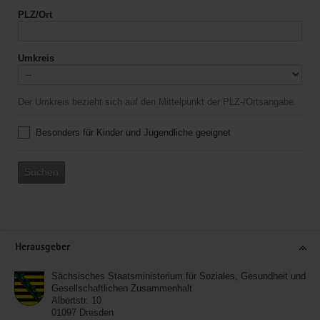
PLZ/Ort
Umkreis
Der Umkreis bezieht sich auf den Mittelpunkt der PLZ-/Ortsangabe.
Besonders für Kinder und Jugendliche geeignet
Suchen
Service
Herausgeber
Sächsisches Staatsministerium für Soziales, Gesundheit und
Gesellschaftlichen Zusammenhalt
Albertstr. 10
01097
Dresden