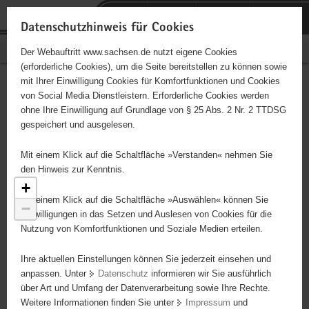
P
Portalübergreifende
o
H
Navigation
Datenschutzhinweis für Cookies
r
a
S
Bürgerschaftliches Engagement
Der Webauftritt www.sachsen.de nutzt eigene Cookies
t
u
e
(erforderliche Cookies), um die Seite bereitstellen zu können sowie
a
p
r
mit Ihrer Einwilligung Cookies für Komfortfunktionen und Cookies
l
t
v
Engagementbörse
Hauptinhalt
von Social Media Dienstleistern. Erforderliche Cookies werden
ü
i
i
ohne Ihre Einwilligung auf Grundlage von § 25 Abs. 2 Nr. 2 TTDSG
b
n
c
gespeichert und ausgelesen.
e
h
e
Ergebnisse als Liste anzeigen
r
a
Mit einem Klick auf die Schaltfläche »Verstanden« nehmen Sie
477
g
l
den Hinweis zur Kenntnis.
r
t
+
e
Mit einem Klick auf die Schaltfläche »Auswählen« können Sie
−
i
Einwilligungen in das Setzen und Auslesen von Cookies für die
Nutzung von Komfortfunktionen und Soziale Medien erteilen.
f
e
Ihre aktuellen Einstellungen können Sie jederzeit einsehen und
n
anpassen. Unter
Datenschutz
informieren wir Sie ausführlich
d
über Art und Umfang der Datenverarbeitung sowie Ihre Rechte.
e
Weitere Informationen finden Sie unter
Impressum
und
N