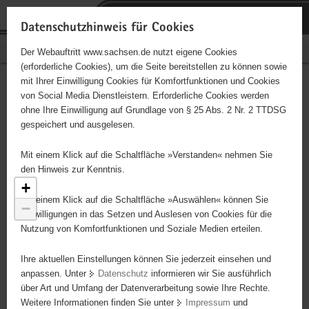
P
Portalübergreifende
o
H
Navigation
Datenschutzhinweis für Cookies
r
a
S
Bürgerschaftliches Engagement
Der Webauftritt www.sachsen.de nutzt eigene Cookies
t
u
e
(erforderliche Cookies), um die Seite bereitstellen zu können sowie
a
p
r
mit Ihrer Einwilligung Cookies für Komfortfunktionen und Cookies
l
t
v
Engagementbörse
Hauptinhalt
von Social Media Dienstleistern. Erforderliche Cookies werden
ü
i
i
ohne Ihre Einwilligung auf Grundlage von § 25 Abs. 2 Nr. 2 TTDSG
b
n
c
gespeichert und ausgelesen.
e
h
e
Ergebnisse als Liste anzeigen
r
a
59
Mit einem Klick auf die Schaltfläche »Verstanden« nehmen Sie
g
l
den Hinweis zur Kenntnis.
r
t
+
8
e
Mit einem Klick auf die Schaltfläche »Auswählen« können Sie
−
i
Einwilligungen in das Setzen und Auslesen von Cookies für die
Nutzung von Komfortfunktionen und Soziale Medien erteilen.
f
e
Ihre aktuellen Einstellungen können Sie jederzeit einsehen und
n
anpassen. Unter
Datenschutz
informieren wir Sie ausführlich
d
über Art und Umfang der Datenverarbeitung sowie Ihre Rechte.
e
Weitere Informationen finden Sie unter
Impressum
und
N