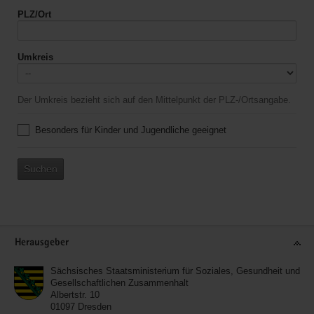
PLZ/Ort
Umkreis
Der Umkreis bezieht sich auf den Mittelpunkt der PLZ-/Ortsangabe.
Besonders für Kinder und Jugendliche geeignet
Suchen
Service
Herausgeber
Sächsisches Staatsministerium für Soziales, Gesundheit und
Gesellschaftlichen Zusammenhalt
Albertstr. 10
01097
Dresden