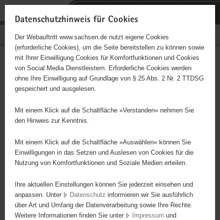
P
Portalübergreifende
o
H
Navigation
Datenschutzhinweis für Cookies
r
a
S
Bürgerschaftliches Engagement
Der Webauftritt www.sachsen.de nutzt eigene Cookies
t
u
e
(erforderliche Cookies), um die Seite bereitstellen zu können sowie
a
p
r
mit Ihrer Einwilligung Cookies für Komfortfunktionen und Cookies
l
t
v
Hauptinhalt
Engagementbörse
von Social Media Dienstleistern. Erforderliche Cookies werden
ü
i
i
ohne Ihre Einwilligung auf Grundlage von § 25 Abs. 2 Nr. 2 TTDSG
b
n
c
gespeichert und ausgelesen.
e
h
e
Ergebnisse auf Karte anzeigen
r
a
Mit einem Klick auf die Schaltfläche »Verstanden« nehmen Sie
g
l
den Hinweis zur Kenntnis.
r
t
Alles
Initiativen
Projekte
e
Mit einem Klick auf die Schaltfläche »Auswählen« können Sie
Nach Alphabet
Nach Postleitzahl
i
Einwilligungen in das Setzen und Auslesen von Cookies für die
Nutzung von Komfortfunktionen und Soziale Medien erteilen.
f
e
Ihre aktuellen Einstellungen können Sie jederzeit einsehen und
39 Suchergebnisse in »Sport«
n
anpassen. Unter
Datenschutz
informieren wir Sie ausführlich
d
über Art und Umfang der Datenverarbeitung sowie Ihre Rechte.
31. ADAC Motocross Thurm
e
Weitere Informationen finden Sie unter
Impressum
und
N