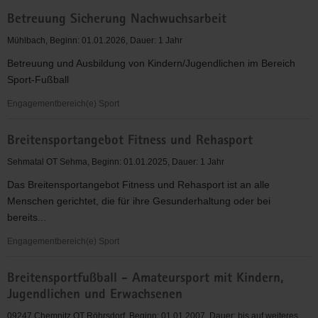
Betreuung
Betreuung Sicherung Nachwuchsarbeit
Schwimmen/Rettungsschwimmen
Mühlbach, Beginn: 01.01.2026, Dauer: 1 Jahr
Betreuung und Ausbildung von Kindern/Jugendlichen im Bereich
Sport-Fußball
Engagementbereich(e) Sport
Betreuung
Breitensportangebot Fitness und Rehasport
Sicherung
Nachwuchsarbeit
Sehmatal OT Sehma, Beginn: 01.01.2025, Dauer: 1 Jahr
Das Breitensportangebot Fitness und Rehasport ist an alle
Menschen gerichtet, die für ihre Gesunderhaltung oder bei
bereits...
Engagementbereich(e) Sport
Breitensportangebot
Breitensportfußball - Amateursport mit Kindern,
Fitness
Jugendlichen und Erwachsenen
und
Rehasport
09247 Chemnitz OT Röhrsdorf, Beginn: 01.01.2007, Dauer: bis auf weiteres