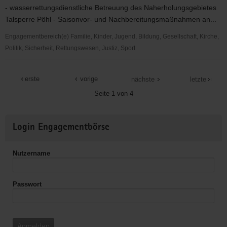
-
- wasserrettungsdienstliche Betreuung des Naherholungsgebietes
soziokulturelle
Talsperre Pöhl - Saisonvor- und Nachbereitungsmaßnahmen an...
Betreuung
von
Engagementbereich(e) Familie, Kinder, Jugend, Bildung, Gesellschaft, Kirche,
Senioren
Politik, Sicherheit, Rettungswesen, Justiz, Sport
DRK
Für
erste
vorige
nächste
letzte
Leben
Seite 1 von 4
und
Gesundheit
Weitere
-
Login Engagementbörse
Informationen
Wasserwacht
Reichenbach
Nutzername
Passwort
Anmelden