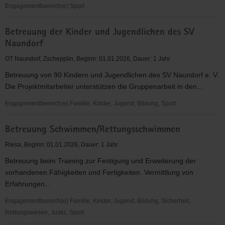
Engagementbereich(e) Sport
Aufbau
Betreuung der Kinder und Jugendlichen des SV
einer
Naundorf
Voltigiergruppe
&
OT Naundorf, Zschepplin, Beginn: 01.01.2026, Dauer: 1 Jahr
Förderung
Betreuung von 90 Kindern und Jugendlichen des SV Naundorf e. V.
neuer
Die Projektmitarbeiter unterstützen die Gruppenarbeit in den...
junger
Mitglieder
Engagementbereich(e) Familie, Kinder, Jugend, Bildung, Sport
Betreuung
Betreuung Schwimmen/Rettungsschwimmen
der
Kinder
Riesa, Beginn: 01.01.2026, Dauer: 1 Jahr
und
Betreuung beim Training zur Festigung und Erweiterung der
Jugendlichen
vorhandenen Fähigkeiten und Fertigkeiten. Vermittlung von
des
Erfahrungen...
SV
Naundorf
Engagementbereich(e) Familie, Kinder, Jugend, Bildung, Sicherheit,
Rettungswesen, Justiz, Sport