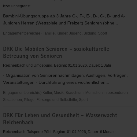
bzw. unbegrenzt
Bambini-Übungsgruppe ab 3 Jahre G-, F-, E-, D-, C-, B- und A-
Junioren Herren (Wettspiele und Freizeit) Senioren (ohne...
Engagementbereich(e) Familie, Kinder, Jugend, Bildung, Sport
Breitensportfußball
DRK Die Mobilen Senioren - soziokulturelle
-
Betreuung von Senioren
Amateursport
mit
Reichenbach und Umgebung, Beginn: 01.01.2026, Dauer: 1 Jahr
Kindern,
- Organisation von Seniorennachmittagen, Ausflügen, Vorträgen,
Jugendlichen
Veranstaltungen - Durchführung eines wöchentlichen...
und
Erwachsenen
Engagementbereich(e) Kultur, Musik, Brauchtum, Menschen in besonderen
Situationen, Pflege, Fürsorge und Selbsthilfe, Sport
DRK
DRK Für Leben und Gesundheit - Wasserwacht
Die
Reichenbach
Mobilen
Senioren
Reichenbach, Talsperre Pöhl, Beginn: 01.04.2026, Dauer: 6 Monate