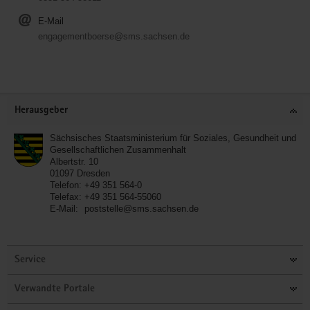
E-Mail
engagementboerse@sms.sachsen.de
Service
Herausgeber
Sächsisches Staatsministerium für Soziales, Gesundheit und
Gesellschaftlichen Zusammenhalt
Albertstr. 10
01097
Dresden
Telefon:
+49 351 564-0
Telefax:
+49 351 564-55060
E-Mail:
poststelle@sms.sachsen.de
Service
Verwandte Portale