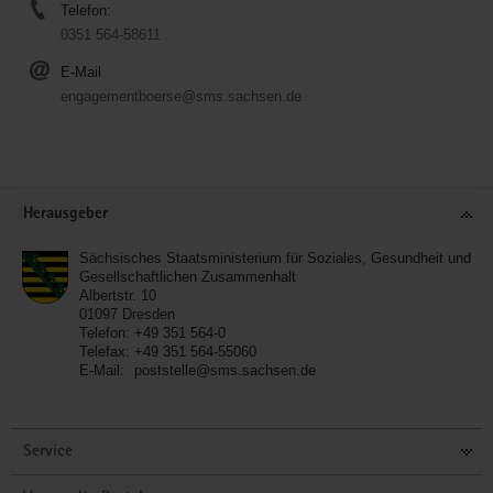
Telefon:
0351 564-58611
E-Mail
engagementboerse@sms.sachsen.de
Service
Herausgeber
Sächsisches Staatsministerium für Soziales, Gesundheit und
Gesellschaftlichen Zusammenhalt
Albertstr. 10
01097
Dresden
Telefon:
+49 351 564-0
Telefax:
+49 351 564-55060
E-Mail:
poststelle@sms.sachsen.de
Service