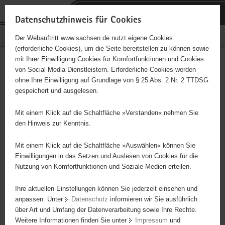
P
Portalübergreifende
o
H
Navigation
Datenschutzhinweis für Cookies
r
a
S
Bürgerschaftliches Engagement
Der Webauftritt www.sachsen.de nutzt eigene Cookies
t
u
e
(erforderliche Cookies), um die Seite bereitstellen zu können sowie
a
p
r
mit Ihrer Einwilligung Cookies für Komfortfunktionen und Cookies
l
t
v
Hauptinhalt
Engagementbörse
von Social Media Dienstleistern. Erforderliche Cookies werden
ü
i
i
ohne Ihre Einwilligung auf Grundlage von § 25 Abs. 2 Nr. 2 TTDSG
b
n
c
gespeichert und ausgelesen.
e
h
e
Ergebnisse auf Karte anzeigen
r
a
Mit einem Klick auf die Schaltfläche »Verstanden« nehmen Sie
g
l
den Hinweis zur Kenntnis.
r
t
Alles
Initiativen
Projekte
e
Mit einem Klick auf die Schaltfläche »Auswählen« können Sie
Nach Alphabet
Nach Postleitzahl
i
Einwilligungen in das Setzen und Auslesen von Cookies für die
Nutzung von Komfortfunktionen und Soziale Medien erteilen.
f
e
Ihre aktuellen Einstellungen können Sie jederzeit einsehen und
1 Suchergebnis
n
anpassen. Unter
Datenschutz
informieren wir Sie ausführlich
d
über Art und Umfang der Datenverarbeitung sowie Ihre Rechte.
Tierschutzverein Bautzen e. V. / Tierheim Bautzen-
e
Weitere Informationen finden Sie unter
Impressum
und
N