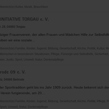
ereich(e) Kultur, Musik, Brauchtum
che
NITIATIVE TORGAU e. V.
inde
r. 28, 04860 Torgau
iger Frauenverein, der allen Frauen und Mädchen Hilfe zur Selbsthilfe 
iben wir eine soziale...
reich(e) Familie, Kinder, Jugend, Bildung, Gesellschaft, Kirche, Politik, Kultur, M
Menschen in besonderen Situationen, Pflege, Fürsorge und Selbsthilfe, Sicherheit,
en, Justiz, Sport, Umwelt, Natur, Denkmalpflege
ITIATIVE
rode 09 e. V.
tz, 04886 Beilrode
der Sporttradition geht bis ins Jahr 1909 zurück. Heute bekennt sich der
Verein fungierende, am 20....
reich(e) Familie, Kinder, Jugend, Bildung, Gesellschaft, Kirche, Politik, Pflege, 
 Sport, Umwelt, Natur, Denkmalpflege