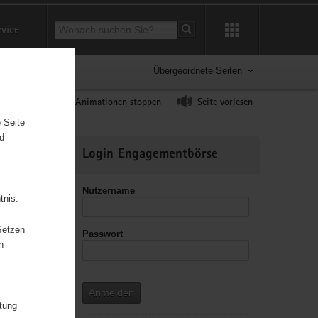
Suchbegriff
rvice
Suche starten
Übergeordnete Seiten
ast erhöhen
Animationen stoppen
Seite vorlesen
 Seite
nd
Weitere
Login Engagementbörse
Informationen
.
Nutzername
tnis.
Setzen
Passwort
leitzahl
n
Anmelden
itung