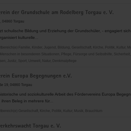
erein der Grundschule am Rodelberg Torgau e. V.
, 04860 Torgau
tzt schulische Bildung und Erziehung der Grundschüler, - engagiert sich
rganisiert kulturelle...
reich(e) Familie, Kinder, Jugend, Bildung, Gesellschaft, Kirche, Politik, Kultur, M
Menschen in besonderen Situationen, Pflege, Fürsorge und Selbsthilfe, Sicherheit,
en, Justiz, Sport, Umwelt, Natur, Denkmalpflege
ein
erein Europa Begegnungen e.V.
le
ße 19, 04860 Torgau
historische und soziokulturelle Arbeit des Fördervereins Europa Begeg
n ihren Beleg in mehrere für...
reich(e) Gesellschaft, Kirche, Politik, Kultur, Musik, Brauchtum
ein
verkehrswacht Torgau e. V.