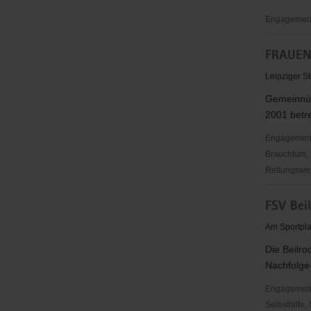
Delitzsch
Engagementb
Evangelis
FRAUENI
Kirchgeme
Torgau
Leipziger St
Gemeinnütz
2001 betre
Engagementbe
Brauchtum, 
Rettungswes
FRAUENIN
FSV Beil
TORGAU
e.
Am Sportpla
V.
Die Beilro
Nachfolge-
Engagementbe
Selbsthilfe,