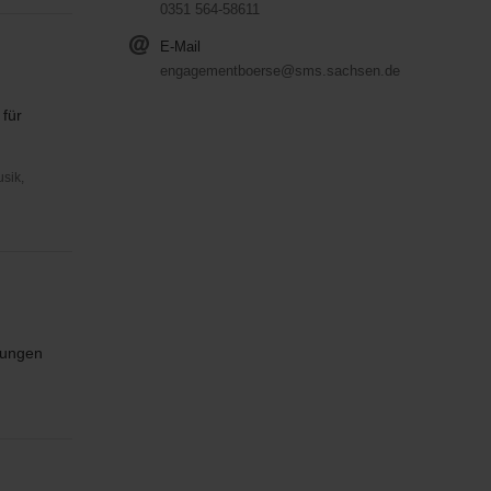
0351 564-58611
E-Mail
engagementboerse@sms.sachsen.de
 für
usik,
nungen