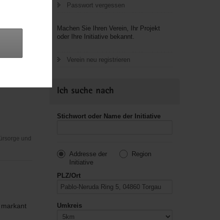
Passwort vergessen
Machen Sie Ihren Verein, Ihr Projekt
oder Ihre Initiative bekannt.
Fürsorge und
Verein neu registrieren
Ich suche nach
Stichwort oder Name der Initiative
Fürsorge und
Addresse der
Region
Initiative
PLZ/Ort
 markant
Umkreis