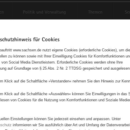
en
Politik und Verwaltung
Themen
Se
schutzhinweis für Cookies
Schriftgröße anpassen
Kontr
auftritt www.sachsen.de nutzt eigene Cookies (erforderliche Cookies), um die
tellen zu können sowie mit Ihrer Einwilligung Cookies für Komfortfunktionen u
t
agementbörse
 von Social Media Dienstleistern. Erforderliche Cookies werden ohne Ihre
igung auf Grundlage von § 25 Abs. 2 Nr. 2 TTDSG gespeichert und ausgelesen
isse auf Karte anzeigen
em Klick auf die Schaltfläche »Verstanden« nehmen Sie den Hinweis zur Kenn
em Klick auf die Schaltfläche »Auswählen« können Sie Einwilligungen in das 
Initiativen
Projekte
Nach Alphabet
Nach Post
lesen von Cookies für die Nutzung von Komfortfunktionen und Soziale Medie
tuellen Einstellungen können Sie jederzeit einsehen und anpassen. Unter
66 Suchergebnisse
nschutz
informieren wir Sie ausführlich über Art und Umfang der Datenverarbe