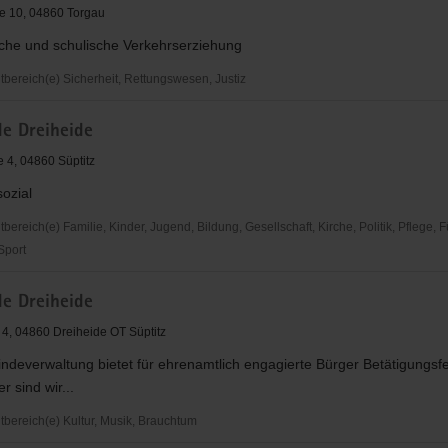
gen
e 10, 04860 Torgau
sche und schulische Verkehrserziehung
ereich(e) Sicherheit, Rettungswesen, Justiz
rkehrswacht
e Dreiheide
e 4, 04860 Süptitz
sozial
reich(e) Familie, Kinder, Jugend, Bildung, Gesellschaft, Kirche, Politik, Pflege, 
 Sport
e Dreiheide
 4, 04860 Dreiheide OT Süptitz
deverwaltung bietet für ehrenamtlich engagierte Bürger Betätigungsfe
r sind wir...
ereich(e) Kultur, Musik, Brauchtum