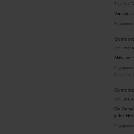
Begegnun
Schloßstraß
e.V.
Vorschuli
Engagementb
Gebietsve
Gemeind
Torgau
e.
Schulstrass
V.
Aktiv und 
Engagementbe
Selbsthilfe,
Gemeinde
Gemeind
Dreiheide
Schulstraße
Die Gemein
jeden Helfe
Engagementb