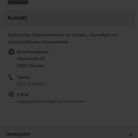
Kontakt
Sächsisches Staatsministerium für Soziales, Gesundheit und
Gesellschaftlichen Zusammenhalt
Besucheradresse:
Albertstraße 10
01097 Dresden
Telefon:
0351 564-58611
E-Mail
engagementboerse@sms.sachsen.de
Service
Herausgeber