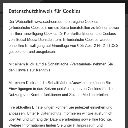
P
Portalübergreifende
o
H
Navigation
Datenschutzhinweis für Cookies
r
a
S
Bürgerschaftliches Engagement
Der Webauftritt www.sachsen.de nutzt eigene Cookies
t
u
e
(erforderliche Cookies), um die Seite bereitstellen zu können sowie
a
p
r
mit Ihrer Einwilligung Cookies für Komfortfunktionen und Cookies
l
t
v
Hauptinhalt
Engagementbörse
von Social Media Dienstleistern. Erforderliche Cookies werden
ü
i
i
ohne Ihre Einwilligung auf Grundlage von § 25 Abs. 2 Nr. 2 TTDSG
b
n
c
gespeichert und ausgelesen.
e
h
e
Ergebnisse auf Karte anzeigen
r
a
Mit einem Klick auf die Schaltfläche »Verstanden« nehmen Sie
g
l
den Hinweis zur Kenntnis.
r
t
Alles
Initiativen
Projekte
e
Mit einem Klick auf die Schaltfläche »Auswählen« können Sie
Nach Alphabet
Nach Postleitzahl
i
Einwilligungen in das Setzen und Auslesen von Cookies für die
Nutzung von Komfortfunktionen und Soziale Medien erteilen.
f
e
Ihre aktuellen Einstellungen können Sie jederzeit einsehen und
0 Suchergebnisse
n
anpassen. Unter
Datenschutz
informieren wir Sie ausführlich
d
über Art und Umfang der Datenverarbeitung sowie Ihre Rechte.
e
erste
vorige
nächste
letzte
Weitere Informationen finden Sie unter
Impressum
und
N