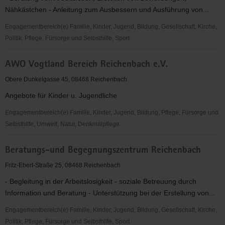
Nähkästchen - Anleitung zum Ausbessern und Ausführung von...
Engagementbereich(e) Familie, Kinder, Jugend, Bildung, Gesellschaft, Kirche,
Politik, Pflege, Fürsorge und Selbsthilfe, Sport
Arbeitslosenverband
AWO Vogtland Bereich Reichenbach e.V.
Reichenbach
e.V.
Obere Dunkelgasse 45, 08468 Reichenbach
Angebote für Kinder u. Jugendliche
Engagementbereich(e) Familie, Kinder, Jugend, Bildung, Pflege, Fürsorge und
Selbsthilfe, Umwelt, Natur, Denkmalpflege
AWO
Beratungs-und Begegnungszentrum Reichenbach
Vogtland
Bereich
Fritz-Ebert-Straße 25, 08468 Reichenbach
Reichenbach
- Begleitung in der Arbeitslosigkeit - soziale Betreuung durch
e.V.
Information und Beratung - Unterstützung bei der Erstellung von...
Engagementbereich(e) Familie, Kinder, Jugend, Bildung, Gesellschaft, Kirche,
Politik, Pflege, Fürsorge und Selbsthilfe, Sport