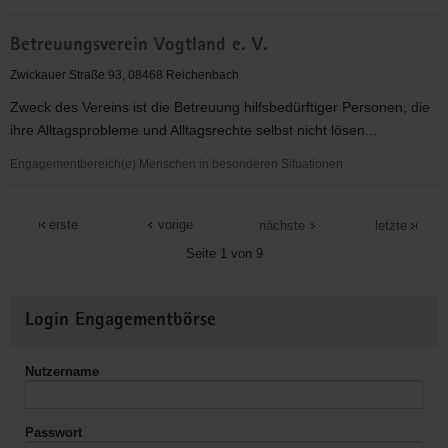
Beratungs-
Betreuungsverein Vogtland e. V.
und
Begegnungszentrum
Zwickauer Straße 93, 08468 Reichenbach
Reichenbach
Zweck des Vereins ist die Betreuung hilfsbedürftiger Personen, die
ihre Alltagsprobleme und Alltagsrechte selbst nicht lösen...
Engagementbereich(e) Menschen in besonderen Situationen
Betreuungsverein
Vogtland
erste
vorige
nächste
letzte
e.
Seite 1 von 9
V.
Weitere
Login Engagementbörse
Informationen
Nutzername
Passwort