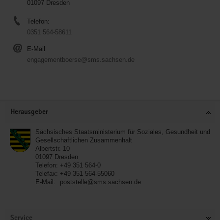
01097 Dresden
Telefon:
0351 564-58611
E-Mail
engagementboerse@sms.sachsen.de
Service
Herausgeber
Sächsisches Staatsministerium für Soziales, Gesundheit und
Gesellschaftlichen Zusammenhalt
Albertstr. 10
01097
Dresden
Telefon:
+49 351 564-0
Telefax:
+49 351 564-55060
E-Mail:
poststelle@sms.sachsen.de
Service