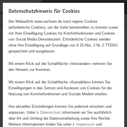
P
Portalübergreifende
o
H
Navigation
Datenschutzhinweis für Cookies
r
a
S
Bürgerschaftliches Engagement
Der Webauftritt www.sachsen.de nutzt eigene Cookies
t
u
e
(erforderliche Cookies), um die Seite bereitstellen zu können sowie
a
p
r
mit Ihrer Einwilligung Cookies für Komfortfunktionen und Cookies
l
t
v
Hauptinhalt
Engagementbörse
von Social Media Dienstleistern. Erforderliche Cookies werden
ü
i
i
ohne Ihre Einwilligung auf Grundlage von § 25 Abs. 2 Nr. 2 TTDSG
b
n
c
gespeichert und ausgelesen.
e
h
e
Ergebnisse auf Karte anzeigen
r
a
Mit einem Klick auf die Schaltfläche »Verstanden« nehmen Sie
g
l
den Hinweis zur Kenntnis.
r
t
Alles
Initiativen
Projekte
e
Mit einem Klick auf die Schaltfläche »Auswählen« können Sie
Nach Alphabet
Nach Postleitzahl
i
Einwilligungen in das Setzen und Auslesen von Cookies für die
Nutzung von Komfortfunktionen und Soziale Medien erteilen.
f
e
Ihre aktuellen Einstellungen können Sie jederzeit einsehen und
85 Suchergebnisse
n
anpassen. Unter
Datenschutz
informieren wir Sie ausführlich
d
über Art und Umfang der Datenverarbeitung sowie Ihre Rechte.
"Entschieden für Christus" (EC) - Jugendkreis
e
Weitere Informationen finden Sie unter
Impressum
und
N