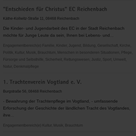
"Entschieden
"Entschieden für Christus" EC Reichenbach
für
Christus"
Käthe-Kollwitz-Straße 11, 08468 Reichenbach
(EC)
Die Kinder- und Jugendarbeit des EC in der Stadt Reichenbach
Limbach
möchte für Junge Leute da sein, Ihnen bei Lebens- und...
Engagementbereich(e) Familie, Kinder, Jugend, Bildung, Gesellschaft, Kirche,
Politik, Kultur, Musik, Brauchtum, Menschen in besonderen Situationen, Pflege,
Fürsorge und Selbsthilfe, Sicherheit, Rettungswesen, Justiz, Sport, Umwelt,
Natur, Denkmalpflege
"Entschieden
1. Trachtenverein Vogtland e. V.
für
Christus"
Burgstraße 56, 08468 Reichenbach
EC
- Bewahrung der Trachtenpflege im Vogtland, - umfassende
Reichenbach
Erforschung der Geschichte der ländlichen Tracht des Vogtlandes,
ihre...
Engagementbereich(e) Kultur, Musik, Brauchtum
1.