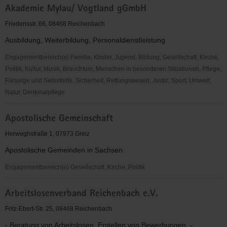
Akademie Mylau/ Vogtland gGmbH
Trachtenverein
Vogtland
Friedensstr. 66, 08468 Reichenbach
e.
Ausbildung, Weiterbildung, Personaldienstleistung
V.
Engagementbereich(e) Familie, Kinder, Jugend, Bildung, Gesellschaft, Kirche,
Politik, Kultur, Musik, Brauchtum, Menschen in besonderen Situationen, Pflege,
Fürsorge und Selbsthilfe, Sicherheit, Rettungswesen, Justiz, Sport, Umwelt,
Natur, Denkmalpflege
Akademie
Apostolische Gemeinschaft
Mylau/
Vogtland
Herweghstraße 1, 07973 Greiz
gGmbH
Apostolische Gemeinden in Sachsen
Engagementbereich(e) Gesellschaft, Kirche, Politik
Apostolische
Arbeitslosenverband Reichenbach e.V.
Gemeinschaft
Fritz-Ebert-Str. 25, 08468 Reichenbach
- Beratung von Arbeitslosen, Erstellen von Bewerbungen, -