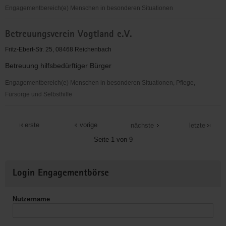
Engagementbereich(e) Menschen in besonderen Situationen
Betreuungsverein
Betreuungsverein Vogtland e.V.
Vogtland
e.
Fritz-Ebert-Str. 25, 08468 Reichenbach
V.
Betreuung hilfsbedürftiger Bürger
Engagementbereich(e) Menschen in besonderen Situationen, Pflege,
Fürsorge und Selbsthilfe
Betreuungsverein
Vogtland
erste
vorige
nächste
letzte
e.V.
Seite 1 von 9
Weitere
Login Engagementbörse
Informationen
Nutzername