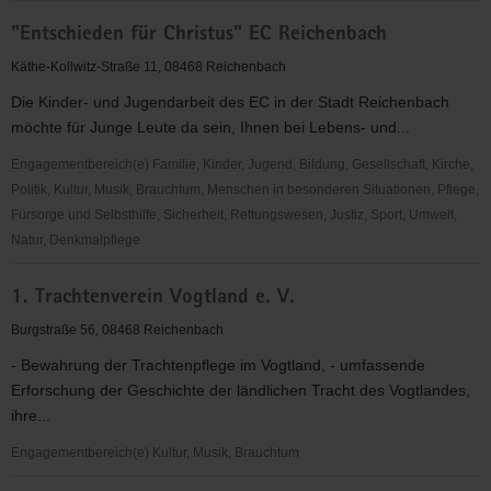
"Entschieden
"Entschieden für Christus" EC Reichenbach
für
Christus"
Käthe-Kollwitz-Straße 11, 08468 Reichenbach
(EC)
Die Kinder- und Jugendarbeit des EC in der Stadt Reichenbach
Limbach
möchte für Junge Leute da sein, Ihnen bei Lebens- und...
Engagementbereich(e) Familie, Kinder, Jugend, Bildung, Gesellschaft, Kirche,
Politik, Kultur, Musik, Brauchtum, Menschen in besonderen Situationen, Pflege,
Fürsorge und Selbsthilfe, Sicherheit, Rettungswesen, Justiz, Sport, Umwelt,
Natur, Denkmalpflege
"Entschieden
1. Trachtenverein Vogtland e. V.
für
Christus"
Burgstraße 56, 08468 Reichenbach
EC
- Bewahrung der Trachtenpflege im Vogtland, - umfassende
Reichenbach
Erforschung der Geschichte der ländlichen Tracht des Vogtlandes,
ihre...
Engagementbereich(e) Kultur, Musik, Brauchtum
1.