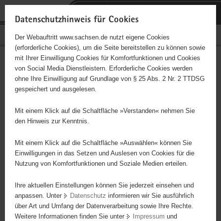
P
Portalübergreifende
o
H
Navigation
Datenschutzhinweis für Cookies
r
a
S
Bürgerschaftliches Engagement
Der Webauftritt www.sachsen.de nutzt eigene Cookies
t
u
e
(erforderliche Cookies), um die Seite bereitstellen zu können sowie
a
p
r
mit Ihrer Einwilligung Cookies für Komfortfunktionen und Cookies
l
t
v
Hauptinhalt
Engagementbörse
von Social Media Dienstleistern. Erforderliche Cookies werden
ü
i
i
ohne Ihre Einwilligung auf Grundlage von § 25 Abs. 2 Nr. 2 TTDSG
b
n
c
gespeichert und ausgelesen.
e
h
e
Ergebnisse auf Karte anzeigen
r
a
Mit einem Klick auf die Schaltfläche »Verstanden« nehmen Sie
g
l
den Hinweis zur Kenntnis.
r
t
Alles
Initiativen
Projekte
e
Mit einem Klick auf die Schaltfläche »Auswählen« können Sie
Nach Alphabet
Nach Postleitzahl
i
Einwilligungen in das Setzen und Auslesen von Cookies für die
Nutzung von Komfortfunktionen und Soziale Medien erteilen.
f
e
Ihre aktuellen Einstellungen können Sie jederzeit einsehen und
88 Suchergebnisse
n
anpassen. Unter
Datenschutz
informieren wir Sie ausführlich
d
über Art und Umfang der Datenverarbeitung sowie Ihre Rechte.
"Entschieden für Christus" (EC) - Jugendkreis
e
Weitere Informationen finden Sie unter
Impressum
und
N