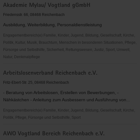
Akademie Mylau/ Vogtland gGmbH
Trachtenverein
Vogtland
Friedensstr. 66, 08468 Reichenbach
e.
Ausbildung, Weiterbildung, Personaldienstleistung
V.
Engagementbereich(e) Familie, Kinder, Jugend, Bildung, Gesellschaft, Kirche,
Politik, Kultur, Musik, Brauchtum, Menschen in besonderen Situationen, Pflege,
Fürsorge und Selbsthilfe, Sicherheit, Rettungswesen, Justiz, Sport, Umwelt,
Natur, Denkmalpflege
Akademie
Arbeitslosenverband Reichenbach e.V.
Mylau/
Vogtland
Fritz-Ebert-Str. 25, 08468 Reichenbach
gGmbH
- Beratung von Arbeitslosen, Erstellen von Bewerbungen, -
Nähkästchen - Anleitung zum Ausbessern und Ausführung von...
Engagementbereich(e) Familie, Kinder, Jugend, Bildung, Gesellschaft, Kirche,
Politik, Pflege, Fürsorge und Selbsthilfe, Sport
Arbeitslosenverband
AWO Vogtland Bereich Reichenbach e.V.
Reichenbach