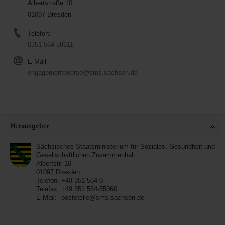
Albertstraße 10
01097 Dresden
Telefon:
0351 564-58611
E-Mail
engagementboerse@sms.sachsen.de
Service
Herausgeber
Sächsisches Staatsministerium für Soziales, Gesundheit und
Gesellschaftlichen Zusammenhalt
Albertstr. 10
01097
Dresden
Telefon:
+49 351 564-0
Telefax:
+49 351 564-55060
E-Mail:
poststelle@sms.sachsen.de