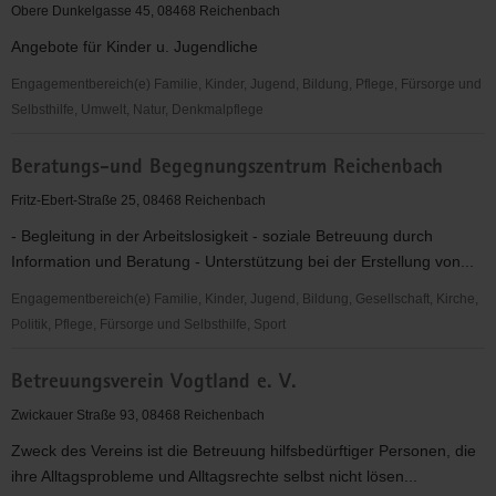
e.V.
Obere Dunkelgasse 45, 08468 Reichenbach
Angebote für Kinder u. Jugendliche
Engagementbereich(e) Familie, Kinder, Jugend, Bildung, Pflege, Fürsorge und
Selbsthilfe, Umwelt, Natur, Denkmalpflege
AWO
Beratungs-und Begegnungszentrum Reichenbach
Vogtland
Bereich
Fritz-Ebert-Straße 25, 08468 Reichenbach
Reichenbach
- Begleitung in der Arbeitslosigkeit - soziale Betreuung durch
e.V.
Information und Beratung - Unterstützung bei der Erstellung von...
Engagementbereich(e) Familie, Kinder, Jugend, Bildung, Gesellschaft, Kirche,
Politik, Pflege, Fürsorge und Selbsthilfe, Sport
Beratungs-
Betreuungsverein Vogtland e. V.
und
Begegnungszentrum
Zwickauer Straße 93, 08468 Reichenbach
Reichenbach
Zweck des Vereins ist die Betreuung hilfsbedürftiger Personen, die
ihre Alltagsprobleme und Alltagsrechte selbst nicht lösen...