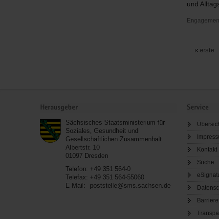
und Alltags
Engagement
Betreuung
Vogtland
erste
e.
V.
Service
Herausgeber
Service
Sächsisches Staatsministerium für
Übersic
Soziales, Gesundheit und
Impres
Gesellschaftlichen Zusammenhalt
Albertstr. 10
Kontakt
01097
Dresden
Suche
Telefon:
+49 351 564-0
eSignat
Telefax:
+49 351 564-55060
E-Mail:
poststelle@sms.sachsen.de
Datensc
Barriere
Transpa