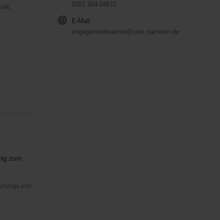
0351 564-58611
usik,
E-Mail
engagementboerse@sms.sachsen.de
ung zum
Fürsorge und