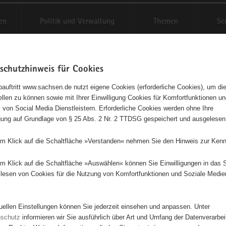
en
Politik und Verwaltung
Themen
Se
schutzhinweis für Cookies
Schriftgröße anpassen
Kontr
auftritt www.sachsen.de nutzt eigene Cookies (erforderliche Cookies), um die
tellen zu können sowie mit Ihrer Einwilligung Cookies für Komfortfunktionen u
t
agementbörse
 von Social Media Dienstleistern. Erforderliche Cookies werden ohne Ihre
igung auf Grundlage von § 25 Abs. 2 Nr. 2 TTDSG gespeichert und ausgelesen
isse auf Karte anzeigen
em Klick auf die Schaltfläche »Verstanden« nehmen Sie den Hinweis zur Kenn
em Klick auf die Schaltfläche »Auswählen« können Sie Einwilligungen in das 
Initiativen
Projekte
Nach Alphabet
Nach Post
lesen von Cookies für die Nutzung von Komfortfunktionen und Soziale Medie
tuellen Einstellungen können Sie jederzeit einsehen und anpassen. Unter
85 Suchergebnisse
nschutz
informieren wir Sie ausführlich über Art und Umfang der Datenverarbe