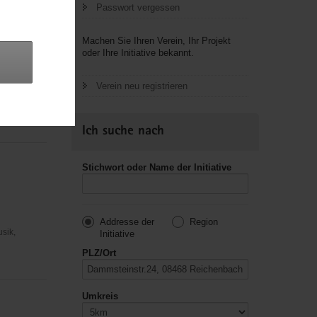
Passwort vergessen
Machen Sie Ihren Verein, Ihr Projekt
oder Ihre Initiative bekannt.
sus
Verein neu registrieren
usik,
Ich suche nach
Stichwort oder Name der Initiative
Addresse der
Region
usik,
Initiative
PLZ/Ort
Umkreis