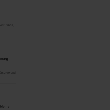
elt, Natur,
atung -
Fürsorge und
robleme