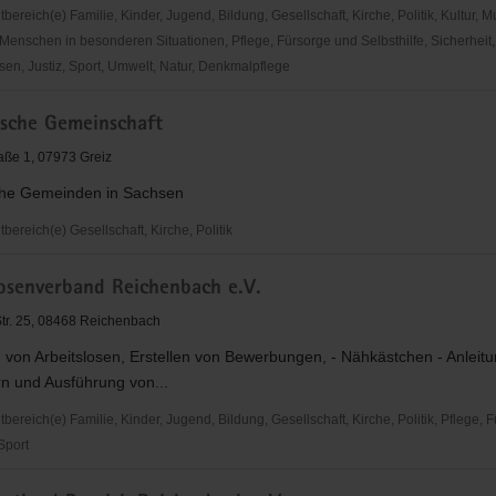
reich(e) Familie, Kinder, Jugend, Bildung, Gesellschaft, Kirche, Politik, Kultur, M
Menschen in besonderen Situationen, Pflege, Fürsorge und Selbsthilfe, Sicherheit,
en, Justiz, Sport, Umwelt, Natur, Denkmalpflege
ische Gemeinschaft
ße 1, 07973 Greiz
che Gemeinden in Sachsen
ereich(e) Gesellschaft, Kirche, Politik
he
losenverband Reichenbach e.V.
aft
-Str. 25, 08468 Reichenbach
 von Arbeitslosen, Erstellen von Bewerbungen, - Nähkästchen - Anleit
n und Ausführung von...
reich(e) Familie, Kinder, Jugend, Bildung, Gesellschaft, Kirche, Politik, Pflege, 
 Sport
senverband