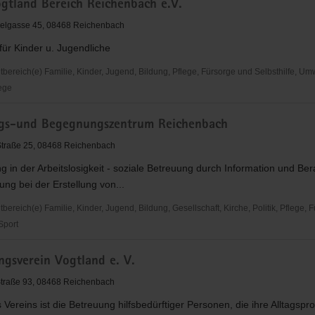
tland Bereich Reichenbach e.V.
ach
elgasse 45, 08468 Reichenbach
ür Kinder u. Jugendliche
ereich(e) Familie, Kinder, Jugend, Bildung, Pflege, Fürsorge und Selbsthilfe, Umw
ege
gs-und Begegnungszentrum Reichenbach
-Straße 25, 08468 Reichenbach
ach
ng in der Arbeitslosigkeit - soziale Betreuung durch Information und Ber
ung bei der Erstellung von...
reich(e) Familie, Kinder, Jugend, Bildung, Gesellschaft, Kirche, Politik, Pflege, 
 Sport
-
ngsverein Vogtland e. V.
gszentrum
Straße 93, 08468 Reichenbach
ach
Vereins ist die Betreuung hilfsbedürftiger Personen, die ihre Alltagsp