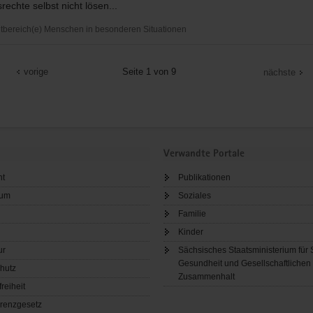
rechte selbst nicht lösen...
bereich(e) Menschen in besonderen Situationen
sverein
vorige
Seite 1 von 9
nächste
Verwandte Portale
ht
Publikationen
sum
Soziales
Familie
Kinder
ur
Sächsisches Staatsministerium für 
Gesundheit und Gesellschaftlichen
hutz
Zusammenhalt
freiheit
renzgesetz