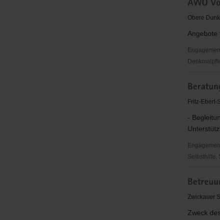
AWO Vog
Reichenb
e.V.
Obere Dunk
Angebote f
Engagementb
Denkmalpfl
AWO
Beratun
Vogtland
Bereich
Fritz-Ebert
Reichenb
- Begleitu
e.V.
Unterstütz
Engagementbe
Selbsthilfe,
Beratungs
Betreuu
und
Begegnun
Zwickauer 
Reichenb
Zweck des 