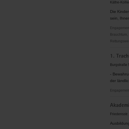
Christus"
Käthe-Kollw
(EC)
Die Kinde
Limbach
sein, Ihne
Engagementbe
Brauchtum, 
Rettungswes
"Entschie
1. Trach
für
Christus"
Burgstraße
EC
- Bewahru
Reichenb
der ländli
Engagementb
1.
Akademi
Trachtenv
Vogtland
Friedensstr
e.
Ausbildung
V.