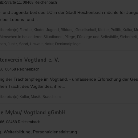
itz-Straße 11, 08468 Reichenbach
r- und Jugendarbeit des EC in der Stadt Reichenbach möchte für Jung
n bei Lebens- und...
reich(e) Familie, Kinder, Jugend, Bildung, Gesellschaft, Kirche, Politik, Kultur, M
Menschen in besonderen Situationen, Pflege, Fürsorge und Selbsthilfe, Sicherheit,
en, Justiz, Sport, Umwelt, Natur, Denkmalpflege
den
tenverein Vogtland e. V.
 56, 08468 Reichenbach
ng der Trachtenpflege im Vogtland, - umfassende Erforschung der Ges
ach
chen Tracht des Vogtlandes, ihre...
ereich(e) Kultur, Musik, Brauchtum
e Mylau/ Vogtland gGmbH
erein
. 66, 08468 Reichenbach
, Weiterbildung, Personaldienstleistung