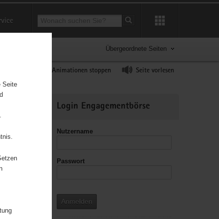
Suchbegriff
rvice
Suche starten
Übergeordnete Seiten
ast erhöhen
Animationen stoppen
Seite vorlesen
 Seite
nd
Weitere
Login Engagementbörse
Informationen
.
Nutzername
tnis.
Setzen
Passwort
leitzahl
n
Anmelden
itung