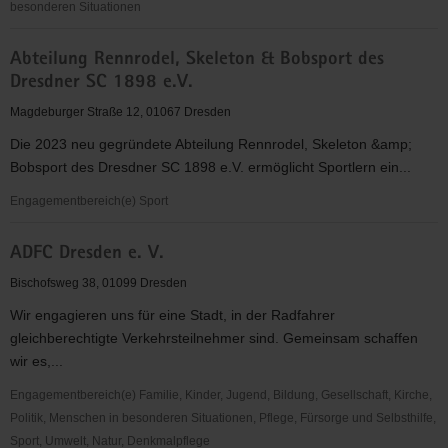
besonderen Situationen
abcd
Abteilung Rennrodel, Skeleton & Bobsport des
-
Dresdner SC 1898 e.V.
Alphabetisierung,
Bildung,
Magdeburger Straße 12, 01067 Dresden
Chancen
Die 2023 neu gegründete Abteilung Rennrodel, Skeleton &amp;
in
Bobsport des Dresdner SC 1898 e.V. ermöglicht Sportlern ein...
Dresden
e.V.
Engagementbereich(e) Sport
Abteilung
ADFC Dresden e. V.
Rennrodel,
Skeleton
Bischofsweg 38, 01099 Dresden
&
Wir engagieren uns für eine Stadt, in der Radfahrer
Bobsport
gleichberechtigte Verkehrsteilnehmer sind. Gemeinsam schaffen
des
wir es,...
Dresdner
SC
Engagementbereich(e) Familie, Kinder, Jugend, Bildung, Gesellschaft, Kirche,
1898
Politik, Menschen in besonderen Situationen, Pflege, Fürsorge und Selbsthilfe,
e.V.
Sport, Umwelt, Natur, Denkmalpflege