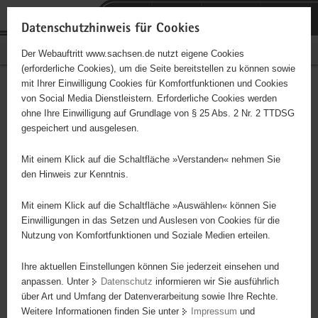
P
Portalübergreifende
o
H
Navigation
Datenschutzhinweis für Cookies
r
a
S
Bürgerschaftliches Engagement
Der Webauftritt www.sachsen.de nutzt eigene Cookies
t
u
e
(erforderliche Cookies), um die Seite bereitstellen zu können sowie
a
p
r
mit Ihrer Einwilligung Cookies für Komfortfunktionen und Cookies
l
t
v
Hauptinhalt
Engagementbörse
von Social Media Dienstleistern. Erforderliche Cookies werden
ü
i
i
ohne Ihre Einwilligung auf Grundlage von § 25 Abs. 2 Nr. 2 TTDSG
b
n
c
gespeichert und ausgelesen.
e
h
e
Ergebnisse auf Karte anzeigen
r
a
Mit einem Klick auf die Schaltfläche »Verstanden« nehmen Sie
g
l
den Hinweis zur Kenntnis.
r
t
Alles
Initiativen
Projekte
e
Mit einem Klick auf die Schaltfläche »Auswählen« können Sie
Nach Alphabet
Nach Postleitzahl
i
Einwilligungen in das Setzen und Auslesen von Cookies für die
Nutzung von Komfortfunktionen und Soziale Medien erteilen.
f
e
Ihre aktuellen Einstellungen können Sie jederzeit einsehen und
639 Suchergebnisse
n
anpassen. Unter
Datenschutz
informieren wir Sie ausführlich
d
über Art und Umfang der Datenverarbeitung sowie Ihre Rechte.
"coloRadio" Radio-Initiative Dresden e.V.
e
Weitere Informationen finden Sie unter
Impressum
und
N