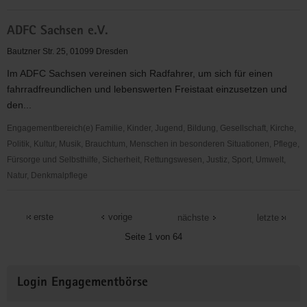
ADFC
ADFC Sachsen e.V.
Dresden
e.
Bautzner Str. 25, 01099 Dresden
V.
Im ADFC Sachsen vereinen sich Radfahrer, um sich für einen
fahrradfreundlichen und lebenswerten Freistaat einzusetzen und
den...
Engagementbereich(e) Familie, Kinder, Jugend, Bildung, Gesellschaft, Kirche,
Politik, Kultur, Musik, Brauchtum, Menschen in besonderen Situationen, Pflege,
Fürsorge und Selbsthilfe, Sicherheit, Rettungswesen, Justiz, Sport, Umwelt,
Natur, Denkmalpflege
ADFC
Sachsen
erste
vorige
nächste
letzte
e.V.
Seite 1 von 64
Weitere
Login Engagementbörse
Informationen