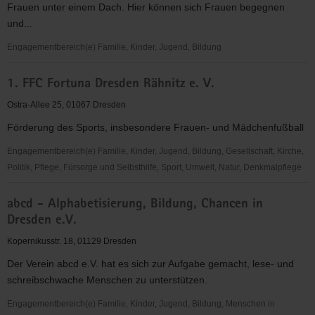
Frauen unter einem Dach. Hier können sich Frauen begegnen
Dresden
und...
Engagementbereich(e) Familie, Kinder, Jugend, Bildung
*sowieso*
1. FFC Fortuna Dresden Rähnitz e. V.
Kultur
Beratung
Ostra-Allee 25, 01067 Dresden
Bildung
Förderung des Sports, insbesondere Frauen- und Mädchenfußball
"Frauen
für
Engagementbereich(e) Familie, Kinder, Jugend, Bildung, Gesellschaft, Kirche,
Frauen
Politik, Pflege, Fürsorge und Selbsthilfe, Sport, Umwelt, Natur, Denkmalpflege
e.V."
1.
abcd - Alphabetisierung, Bildung, Chancen in
FFC
Dresden e.V.
Fortuna
Dresden
Kopernikusstr. 18, 01129 Dresden
Rähnitz
Der Verein abcd e.V. hat es sich zur Aufgabe gemacht, lese- und
e.
schreibschwache Menschen zu unterstützen.
V.
Engagementbereich(e) Familie, Kinder, Jugend, Bildung, Menschen in