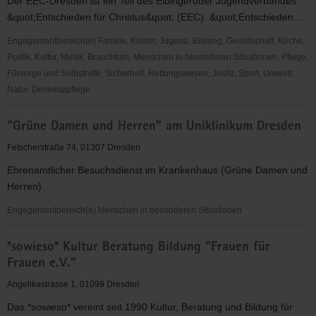
Der EEC-Dresden ist ein Teil des Elbingeröder Jugendverbandes
&quot;Entschieden für Christus&quot; (EEC). &quot;Entschieden...
Engagementbereich(e) Familie, Kinder, Jugend, Bildung, Gesellschaft, Kirche,
Politik, Kultur, Musik, Brauchtum, Menschen in besonderen Situationen, Pflege,
Fürsorge und Selbsthilfe, Sicherheit, Rettungswesen, Justiz, Sport, Umwelt,
Natur, Denkmalpflege
"Entschieden
"Grüne Damen und Herren" am Uniklinikum Dresden
für
Christus"
Fetscherstraße 74, 01307 Dresden
(EC)
Ehrenamtlicher Besuchsdienst im Krankenhaus (Grüne Damen und
-
Herren)
Elbingeröder
Jugendverband
Engagementbereich(e) Menschen in besonderen Situationen
(EEC)
"Grüne
Gruppe
*sowieso* Kultur Beratung Bildung "Frauen für
Damen
Dresden
Frauen e.V."
und
Herren"
Angelikastrasse 1, 01099 Dresden
am
Das *sowieso* vereint seit 1990 Kultur, Beratung und Bildung für
Uniklinikum