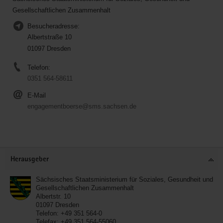
Gesellschaftlichen Zusammenhalt
Besucheradresse:
Albertstraße 10
01097 Dresden
Telefon:
0351 564-58611
E-Mail
engagementboerse@sms.sachsen.de
Service
Herausgeber
Sächsisches Staatsministerium für Soziales, Gesundheit und
Gesellschaftlichen Zusammenhalt
Albertstr. 10
01097
Dresden
Telefon:
+49 351 564-0
Telefax:
+49 351 564-55060