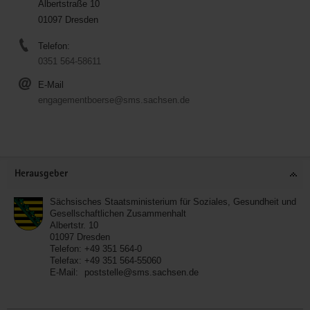
Albertstraße 10
01097 Dresden
Telefon:
0351 564-58611
E-Mail
engagementboerse@sms.sachsen.de
Service
Herausgeber
Sächsisches Staatsministerium für Soziales, Gesundheit und
Gesellschaftlichen Zusammenhalt
Albertstr. 10
01097
Dresden
Telefon:
+49 351 564-0
Telefax:
+49 351 564-55060
E-Mail:
poststelle@sms.sachsen.de