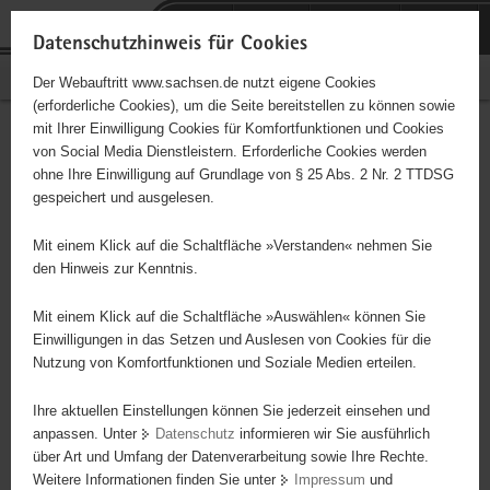
P
Portalübergreifende
o
H
Navigation
Datenschutzhinweis für Cookies
r
a
S
Bürgerschaftliches Engagement
Der Webauftritt www.sachsen.de nutzt eigene Cookies
t
u
e
(erforderliche Cookies), um die Seite bereitstellen zu können sowie
a
p
r
mit Ihrer Einwilligung Cookies für Komfortfunktionen und Cookies
l
t
v
Hauptinhalt
Engagementbörse
von Social Media Dienstleistern. Erforderliche Cookies werden
ü
i
i
ohne Ihre Einwilligung auf Grundlage von § 25 Abs. 2 Nr. 2 TTDSG
b
n
c
gespeichert und ausgelesen.
e
h
e
Ergebnisse auf Karte anzeigen
r
a
Mit einem Klick auf die Schaltfläche »Verstanden« nehmen Sie
g
l
den Hinweis zur Kenntnis.
r
t
Alles
Initiativen
Projekte
e
Mit einem Klick auf die Schaltfläche »Auswählen« können Sie
Nach Alphabet
Nach Postleitzahl
i
Einwilligungen in das Setzen und Auslesen von Cookies für die
Nutzung von Komfortfunktionen und Soziale Medien erteilen.
f
e
Ihre aktuellen Einstellungen können Sie jederzeit einsehen und
87 Suchergebnisse
n
anpassen. Unter
Datenschutz
informieren wir Sie ausführlich
d
über Art und Umfang der Datenverarbeitung sowie Ihre Rechte.
"Entschieden für Christus" (EC) - Jugendkreis
e
Weitere Informationen finden Sie unter
Impressum
und
N