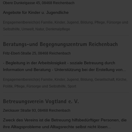
e.V.
Obere Dunkelgasse 45, 08468 Reichenbach
Angebote für Kinder u. Jugendliche
Engagementbereich(e) Familie, Kinder, Jugend, Bildung, Pflege, Fürsorge und
Selbsthilfe, Umwelt, Natur, Denkmalpflege
AWO
Beratungs-und Begegnungszentrum Reichenbach
Vogtland
Bereich
Fritz-Ebert-Straße 25, 08468 Reichenbach
Reichenbach
- Begleitung in der Arbeitslosigkeit - soziale Betreuung durch
e.V.
Information und Beratung - Unterstützung bei der Erstellung von...
Engagementbereich(e) Familie, Kinder, Jugend, Bildung, Gesellschaft, Kirche,
Politik, Pflege, Fürsorge und Selbsthilfe, Sport
Beratungs-
Betreuungsverein Vogtland e. V.
und
Begegnungszentrum
Zwickauer Straße 93, 08468 Reichenbach
Reichenbach
Zweck des Vereins ist die Betreuung hilfsbedürftiger Personen, die
ihre Alltagsprobleme und Alltagsrechte selbst nicht lösen...