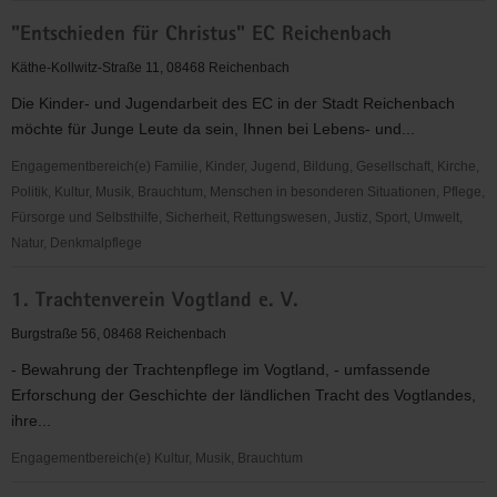
"Entschieden
"Entschieden für Christus" EC Reichenbach
für
Christus"
Käthe-Kollwitz-Straße 11, 08468 Reichenbach
(EC)
Die Kinder- und Jugendarbeit des EC in der Stadt Reichenbach
Limbach
möchte für Junge Leute da sein, Ihnen bei Lebens- und...
Engagementbereich(e) Familie, Kinder, Jugend, Bildung, Gesellschaft, Kirche,
Politik, Kultur, Musik, Brauchtum, Menschen in besonderen Situationen, Pflege,
Fürsorge und Selbsthilfe, Sicherheit, Rettungswesen, Justiz, Sport, Umwelt,
Natur, Denkmalpflege
"Entschieden
1. Trachtenverein Vogtland e. V.
für
Christus"
Burgstraße 56, 08468 Reichenbach
EC
- Bewahrung der Trachtenpflege im Vogtland, - umfassende
Reichenbach
Erforschung der Geschichte der ländlichen Tracht des Vogtlandes,
ihre...
Engagementbereich(e) Kultur, Musik, Brauchtum
1.