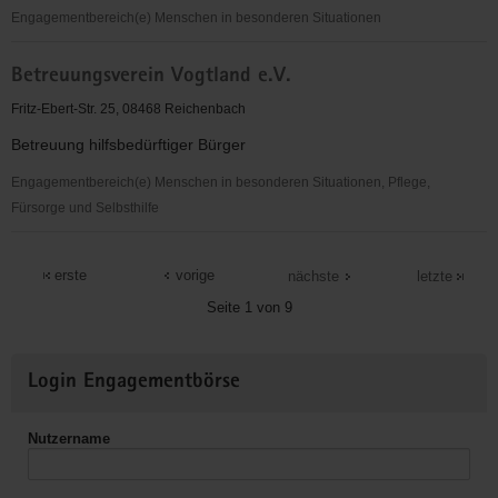
Engagementbereich(e) Menschen in besonderen Situationen
Betreuungsverein
Betreuungsverein Vogtland e.V.
Vogtland
e.
Fritz-Ebert-Str. 25, 08468 Reichenbach
V.
Betreuung hilfsbedürftiger Bürger
Engagementbereich(e) Menschen in besonderen Situationen, Pflege,
Fürsorge und Selbsthilfe
Betreuungsverein
Vogtland
erste
vorige
nächste
letzte
e.V.
Seite 1 von 9
Weitere
Login Engagementbörse
Informationen
Nutzername