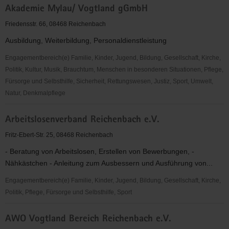
Akademie Mylau/ Vogtland gGmbH
Trachtenverein
Vogtland
Friedensstr. 66, 08468 Reichenbach
e.
Ausbildung, Weiterbildung, Personaldienstleistung
V.
Engagementbereich(e) Familie, Kinder, Jugend, Bildung, Gesellschaft, Kirche,
Politik, Kultur, Musik, Brauchtum, Menschen in besonderen Situationen, Pflege,
Fürsorge und Selbsthilfe, Sicherheit, Rettungswesen, Justiz, Sport, Umwelt,
Natur, Denkmalpflege
Akademie
Arbeitslosenverband Reichenbach e.V.
Mylau/
Vogtland
Fritz-Ebert-Str. 25, 08468 Reichenbach
gGmbH
- Beratung von Arbeitslosen, Erstellen von Bewerbungen, -
Nähkästchen - Anleitung zum Ausbessern und Ausführung von...
Engagementbereich(e) Familie, Kinder, Jugend, Bildung, Gesellschaft, Kirche,
Politik, Pflege, Fürsorge und Selbsthilfe, Sport
Arbeitslosenverband
AWO Vogtland Bereich Reichenbach e.V.
Reichenbach