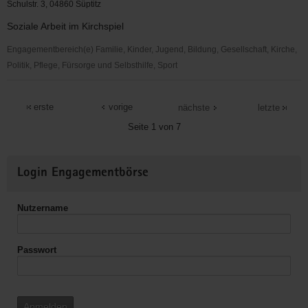
Loßwig
Schulstr. 3, 04860 Süptitz
Soziale Arbeit im Kirchspiel
Engagementbereich(e) Familie, Kinder, Jugend, Bildung, Gesellschaft, Kirche,
Politik, Pflege, Fürsorge und Selbsthilfe, Sport
Ev.
Kirchspiel
erste
vorige
nächste
letzte
Süptitz
Seite 1 von 7
Weitere
Login Engagementbörse
Informationen
Nutzername
Passwort
Anmelden