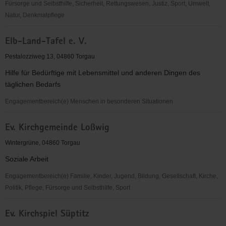
Fürsorge und Selbsthilfe, Sicherheit, Rettungswesen, Justiz, Sport, Umwelt,
Natur, Denkmalpflege
EC-
Elb-Land-Tafel e. V.
Verband
für
Pestalozziweg 13, 04860 Torgau
Kinder-
Hilfe für Bedürftige mit Lebensmittel und anderen Dingen des
und
täglichen Bedarfs
Jugendarbeit
Sachsen-
Engagementbereich(e) Menschen in besonderen Situationen
Anhalt
Elb-
e.V.
Ev. Kirchgemeinde Loßwig
Land-
OV
Tafel
Wintergrüne, 04860 Torgau
Torgau
e.
Soziale Arbeit
V.
Engagementbereich(e) Familie, Kinder, Jugend, Bildung, Gesellschaft, Kirche,
Politik, Pflege, Fürsorge und Selbsthilfe, Sport
Ev.
Ev. Kirchspiel Süptitz
Kirchgemeinde