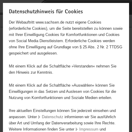
P
Portalübergreifende
o
H
Navigation
Datenschutzhinweis für Cookies
r
a
S
Bürgerschaftliches Engagement
Der Webauftritt www.sachsen.de nutzt eigene Cookies
t
u
e
(erforderliche Cookies), um die Seite bereitstellen zu können sowie
a
p
r
mit Ihrer Einwilligung Cookies für Komfortfunktionen und Cookies
l
t
v
Hauptinhalt
Engagementbörse
von Social Media Dienstleistern. Erforderliche Cookies werden
ü
i
i
ohne Ihre Einwilligung auf Grundlage von § 25 Abs. 2 Nr. 2 TTDSG
b
n
c
gespeichert und ausgelesen.
e
h
e
Ergebnisse auf Karte anzeigen
r
a
Mit einem Klick auf die Schaltfläche »Verstanden« nehmen Sie
g
l
den Hinweis zur Kenntnis.
r
t
Alles
Initiativen
Projekte
e
Mit einem Klick auf die Schaltfläche »Auswählen« können Sie
Nach Alphabet
Nach Postleitzahl
i
Einwilligungen in das Setzen und Auslesen von Cookies für die
Nutzung von Komfortfunktionen und Soziale Medien erteilen.
f
e
Ihre aktuellen Einstellungen können Sie jederzeit einsehen und
69 Suchergebnisse
n
anpassen. Unter
Datenschutz
informieren wir Sie ausführlich
d
über Art und Umfang der Datenverarbeitung sowie Ihre Rechte.
"Entschieden für Christus" (EC) Jugendverein Torgau
e
Weitere Informationen finden Sie unter
Impressum
und
N