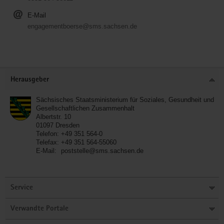
E-Mail
engagementboerse@sms.sachsen.de
Service
Herausgeber
Sächsisches Staatsministerium für Soziales, Gesundheit und
Gesellschaftlichen Zusammenhalt
Albertstr. 10
01097
Dresden
Telefon:
+49 351 564-0
Telefax:
+49 351 564-55060
E-Mail:
poststelle@sms.sachsen.de
Service
Verwandte Portale