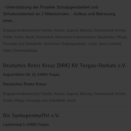
- Unterstützung der Projekte Schuljugendarbeit und
Schulsozialarbeit an 2 Mittelschulen, - Aufbau und Betreuung
einer...
Engagementbereich(e) Familie, Kinder, Jugend, Bildung, Gesellschaft, Kirche,
Politik, Kultur, Musik, Brauchtum, Menschen in besonderen Situationen, Pflege,
Fürsorge und Selbsthilfe, Sicherheit, Rettungswesen, Justiz, Sport, Umwelt,
Natur, Denkmalpflege
Deutscher
Deutsches Rotes Kreuz (DRK) KV Torgau-Oschatz e.V.
Kinderschutzbund
OV
August-Bebel-Str. 16, 04860 Torgau
Torgau
Deutsches Rotes Kreuz
e.
V.
Engagementbereich(e) Familie, Kinder, Jugend, Bildung, Gesellschaft, Kirche,
Politik, Pflege, Fürsorge und Selbsthilfe, Sport
Deutsches
Die Synkopenmuffel e.V.
Rotes
Kreuz
Laubenweg 5, 04860 Torgau
(DRK)