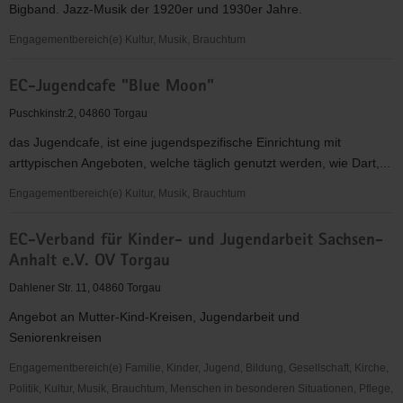
Bigband. Jazz-Musik der 1920er und 1930er Jahre.
KV
Torgau-
Engagementbereich(e) Kultur, Musik, Brauchtum
Oschatz
Die
e.V.
EC-Jugendcafe "Blue Moon"
Synkopenmuffel
e.V.
Puschkinstr.2, 04860 Torgau
das Jugendcafe, ist eine jugendspezifische Einrichtung mit
arttypischen Angeboten, welche täglich genutzt werden, wie Dart,...
Engagementbereich(e) Kultur, Musik, Brauchtum
EC-
EC-Verband für Kinder- und Jugendarbeit Sachsen-
Jugendcafe
Anhalt e.V. OV Torgau
"Blue
Moon"
Dahlener Str. 11, 04860 Torgau
Angebot an Mutter-Kind-Kreisen, Jugendarbeit und
Seniorenkreisen
Engagementbereich(e) Familie, Kinder, Jugend, Bildung, Gesellschaft, Kirche,
Politik, Kultur, Musik, Brauchtum, Menschen in besonderen Situationen, Pflege,