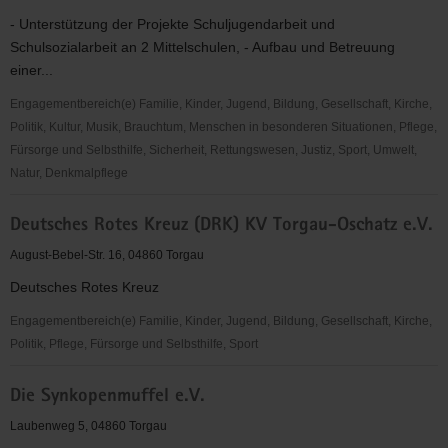
- Unterstützung der Projekte Schuljugendarbeit und
Schulsozialarbeit an 2 Mittelschulen, - Aufbau und Betreuung
einer...
Engagementbereich(e) Familie, Kinder, Jugend, Bildung, Gesellschaft, Kirche,
Politik, Kultur, Musik, Brauchtum, Menschen in besonderen Situationen, Pflege,
Fürsorge und Selbsthilfe, Sicherheit, Rettungswesen, Justiz, Sport, Umwelt,
Natur, Denkmalpflege
Deutscher
Deutsches Rotes Kreuz (DRK) KV Torgau-Oschatz e.V.
Kinderschutzbund
OV
August-Bebel-Str. 16, 04860 Torgau
Torgau
Deutsches Rotes Kreuz
e.
V.
Engagementbereich(e) Familie, Kinder, Jugend, Bildung, Gesellschaft, Kirche,
Politik, Pflege, Fürsorge und Selbsthilfe, Sport
Deutsches
Die Synkopenmuffel e.V.
Rotes
Kreuz
Laubenweg 5, 04860 Torgau
(DRK)