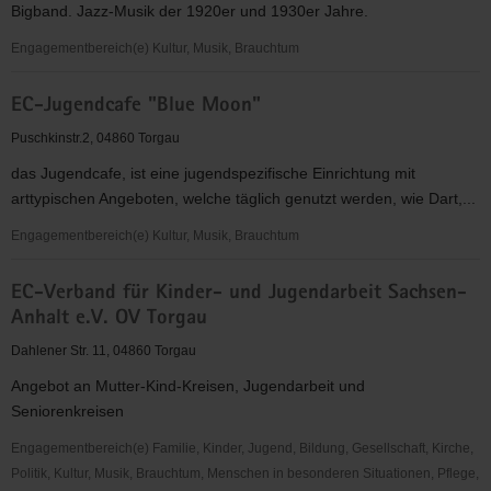
Bigband. Jazz-Musik der 1920er und 1930er Jahre.
KV
Torgau-
Engagementbereich(e) Kultur, Musik, Brauchtum
Oschatz
Die
e.V.
EC-Jugendcafe "Blue Moon"
Synkopenmuffel
e.V.
Puschkinstr.2, 04860 Torgau
das Jugendcafe, ist eine jugendspezifische Einrichtung mit
arttypischen Angeboten, welche täglich genutzt werden, wie Dart,...
Engagementbereich(e) Kultur, Musik, Brauchtum
EC-
EC-Verband für Kinder- und Jugendarbeit Sachsen-
Jugendcafe
Anhalt e.V. OV Torgau
"Blue
Moon"
Dahlener Str. 11, 04860 Torgau
Angebot an Mutter-Kind-Kreisen, Jugendarbeit und
Seniorenkreisen
Engagementbereich(e) Familie, Kinder, Jugend, Bildung, Gesellschaft, Kirche,
Politik, Kultur, Musik, Brauchtum, Menschen in besonderen Situationen, Pflege,