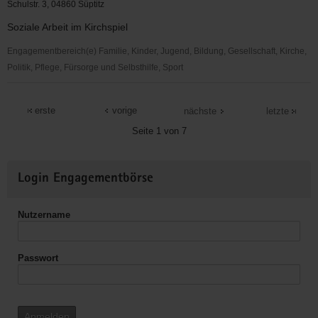
Loßwig
Schulstr. 3, 04860 Süptitz
Soziale Arbeit im Kirchspiel
Engagementbereich(e) Familie, Kinder, Jugend, Bildung, Gesellschaft, Kirche,
Politik, Pflege, Fürsorge und Selbsthilfe, Sport
Ev.
Kirchspiel
erste
vorige
nächste
letzte
Süptitz
Seite 1 von 7
Weitere
Login Engagementbörse
Informationen
Nutzername
Passwort
Anmelden