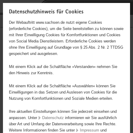
P
Portalübergreifende
o
H
Navigation
Datenschutzhinweis für Cookies
r
a
S
Bürgerschaftliches Engagement
Der Webauftritt www.sachsen.de nutzt eigene Cookies
t
u
e
(erforderliche Cookies), um die Seite bereitstellen zu können sowie
a
p
r
mit Ihrer Einwilligung Cookies für Komfortfunktionen und Cookies
l
t
v
Hauptinhalt
Engagementbörse
von Social Media Dienstleistern. Erforderliche Cookies werden
ü
i
i
ohne Ihre Einwilligung auf Grundlage von § 25 Abs. 2 Nr. 2 TTDSG
b
n
c
gespeichert und ausgelesen.
e
h
e
Ergebnisse auf Karte anzeigen
r
a
Mit einem Klick auf die Schaltfläche »Verstanden« nehmen Sie
g
l
den Hinweis zur Kenntnis.
r
t
Alles
Initiativen
Projekte
e
Mit einem Klick auf die Schaltfläche »Auswählen« können Sie
Nach Alphabet
Nach Postleitzahl
i
Einwilligungen in das Setzen und Auslesen von Cookies für die
Nutzung von Komfortfunktionen und Soziale Medien erteilen.
f
e
Ihre aktuellen Einstellungen können Sie jederzeit einsehen und
69 Suchergebnisse
n
anpassen. Unter
Datenschutz
informieren wir Sie ausführlich
d
über Art und Umfang der Datenverarbeitung sowie Ihre Rechte.
"Entschieden für Christus" (EC) Jugendverein Torgau
e
Weitere Informationen finden Sie unter
Impressum
und
N