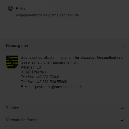
E-Mail
engagementboerse@sms.sachsen.de
Service
Herausgeber
Sächsisches Staatsministerium für Soziales, Gesundheit und
Gesellschaftlichen Zusammenhalt
Albertstr. 10
01097
Dresden
Telefon:
+49 351 564-0
Telefax:
+49 351 564-55060
E-Mail:
poststelle@sms.sachsen.de
Service
Verwandte Portale