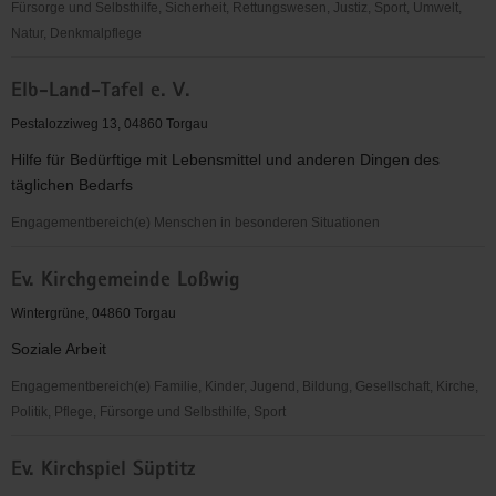
Fürsorge und Selbsthilfe, Sicherheit, Rettungswesen, Justiz, Sport, Umwelt,
Natur, Denkmalpflege
EC-
Elb-Land-Tafel e. V.
Verband
für
Pestalozziweg 13, 04860 Torgau
Kinder-
Hilfe für Bedürftige mit Lebensmittel und anderen Dingen des
und
täglichen Bedarfs
Jugendarbeit
Sachsen-
Engagementbereich(e) Menschen in besonderen Situationen
Anhalt
Elb-
e.V.
Ev. Kirchgemeinde Loßwig
Land-
OV
Tafel
Wintergrüne, 04860 Torgau
Torgau
e.
Soziale Arbeit
V.
Engagementbereich(e) Familie, Kinder, Jugend, Bildung, Gesellschaft, Kirche,
Politik, Pflege, Fürsorge und Selbsthilfe, Sport
Ev.
Ev. Kirchspiel Süptitz
Kirchgemeinde