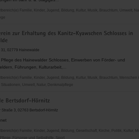
ereich(e) Familie, Kinder, Jugend, Bildung, Kultur, Musik, Brauchtum, Umwelt, Nat
ege
ein
rein zur Erhaltung des Kanitz-Kyawschen Schlosses in
lde
e 31, 02779 Hainewalde
aw
d Pflege des Hainewalder Schlosses, Einwerben von Förder- und
dern, Führungen, Kulturarbeit,...
e
ereich(e) Familie, Kinder, Jugend, Bildung, Kultur, Musik, Brauchtum, Menschen 
Situationen, Umwelt, Natur, Denkmalpflege
ein
e Bertsdorf-Hörnitz
 Straße 3, 02763 Bertsdorf-Hörnitz
rnet
n
reich(e) Familie, Kinder, Jugend, Bildung, Gesellschaft, Kirche, Politik, Kultur, M
flege, Fürsorge und Selbsthilfe, Sport