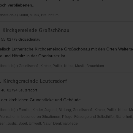
and
och verbliebenen...
ereich(e) Kultur, Musik, Brauchtum
ble
h. Kirchgemeinde Großschönau
e 55, 02779 Großschönau
elisch Lutherische Kirchgemeinde Großschönau mit den Orten Waltersd
 und Hörnitz in der Oberlausitz ist...
reich(e) Gesellschaft, Kirche, Politik, Kultur, Musik, Brauchtum
h. Kirchgemeinde Leutersdorf
inde
 46, 02794 Leutersdorf
nau
 der kirchlichen Grundstücke und Gebäude
reich(e) Familie, Kinder, Jugend, Bildung, Gesellschaft, Kirche, Politik, Kultur, M
Menschen in besonderen Situationen, Pflege, Fürsorge und Selbsthilfe, Sicherheit,
en, Justiz, Sport, Umwelt, Natur, Denkmalpflege