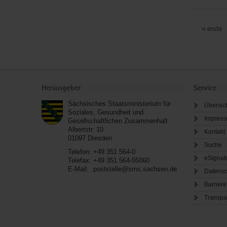
in
Gemeinde
Hainewald
Bertsdorf-
erste
Hörnitz
Service
Herausgeber
Service
Sächsisches Staatsministerium für
Übersic
Soziales, Gesundheit und
Impres
Gesellschaftlichen Zusammenhalt
Albertstr. 10
Kontakt
01097
Dresden
Suche
Telefon:
+49 351 564-0
eSignat
Telefax:
+49 351 564-55060
E-Mail:
poststelle@sms.sachsen.de
Datensc
Barriere
Transpa