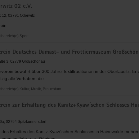
rwitz 02 e.V.
inde
k 12, 02791 Oderwitz
f
rein
bereich(e) Sport
erein Deutsches Damast- und Frottiermuseum Großschön
aße 3, 02779 Großschönau
verein bewahrt über 300 Jahre Textiltraditionen in der Oberlausitz. Er 
zig alle Vorhaben, die...
ereich(e) Kultur, Musik, Brauchtum
ein
erein zur Erhaltung des Kanitz+Kyaw´schen Schlosses Ha
a, 02794 Spitzkunnersdorf
useum
 des Erhaltes des Kanitz-Kyaw`schen Schlosses in Hainewalde mehre
nau
ungen im Jahr u. a. 3tägiges...