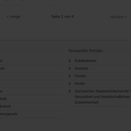
e
vorige
Seite 1 von 4
nächste
Verwandte Portale
ht
Publikationen
sum
Soziales
Familie
Kinder
ur
Sächsisches Staatsministerium für 
Gesundheit und Gesellschaftlichen
hutz
Zusammenhalt
freiheit
renzgesetz