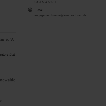
0351 564-58611
E-Mail
engagementboerse@sms.sachsen.de
au e. V.
unterstützt
inewalde
re