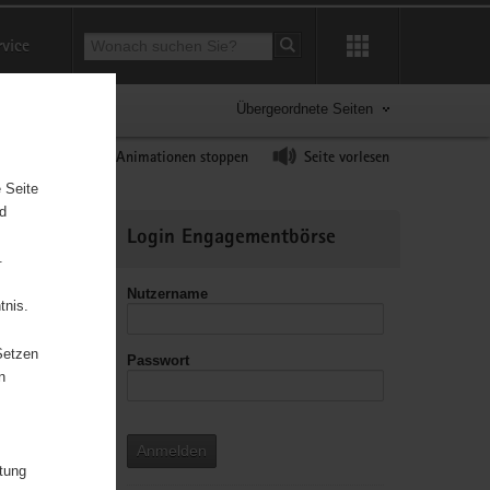
Suchbegriff
rvice
Suche starten
Übergeordnete Seiten
ast erhöhen
Animationen stoppen
Seite vorlesen
 Seite
nd
Weitere
Login Engagementbörse
Informationen
.
Nutzername
tnis.
Setzen
Passwort
leitzahl
n
Anmelden
itung