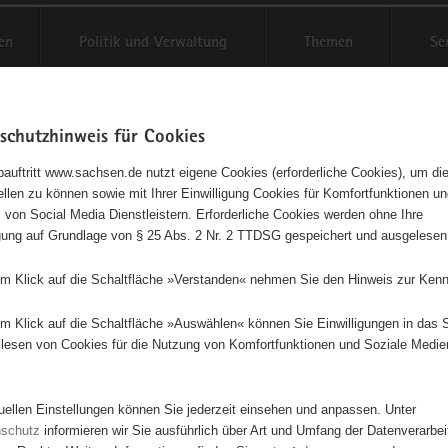
en
Politik und Verwaltung
Themen
Se
schutzhinweis für Cookies
Schriftgröße anpassen
Kontr
auftritt www.sachsen.de nutzt eigene Cookies (erforderliche Cookies), um die
tellen zu können sowie mit Ihrer Einwilligung Cookies für Komfortfunktionen u
t
agementbörse
 von Social Media Dienstleistern. Erforderliche Cookies werden ohne Ihre
igung auf Grundlage von § 25 Abs. 2 Nr. 2 TTDSG gespeichert und ausgelesen
isse auf Karte anzeigen
em Klick auf die Schaltfläche »Verstanden« nehmen Sie den Hinweis zur Kenn
em Klick auf die Schaltfläche »Auswählen« können Sie Einwilligungen in das 
Initiativen
Projekte
Nach Alphabet
Nach Post
lesen von Cookies für die Nutzung von Komfortfunktionen und Soziale Medie
tuellen Einstellungen können Sie jederzeit einsehen und anpassen. Unter
39 Suchergebnisse
nschutz
informieren wir Sie ausführlich über Art und Umfang der Datenverarbe