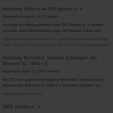
abcd
Abteilung Klettern im TSV Dresden e. V.
-
Alphabetisierung,
Bodenbacher Straße 81, 01277 Dresden
Bildung,
Innerhalb der Abteilung Klettern des TSV Dresden e. V. besteht
Chancen
eine sehr aktive Kinderklettergruppe. Die Betreuer haben sich...
in
Dresden
Engagementbereich(e) Familie, Kinder, Jugend, Bildung, Gesellschaft, Kirche,
e.V.
Politik, Pflege, Fürsorge und Selbsthilfe, Sport, Umwelt, Natur, Denkmalpflege
Abteilung
Abteilung Rennrodel, Skeleton & Bobsport des
Klettern
Dresdner SC 1898 e.V.
im
TSV
Magdeburger Straße 12, 01067 Dresden
Dresden
Die 2023 neu gegründete Abteilung Rennrodel, Skeleton &amp;
e.
Bobsport des Dresdner SC 1898 e.V. ermöglicht Sportlern ein...
V.
Engagementbereich(e) Sport
Abteilung
ADFC Dresden e. V.
Rennrodel,