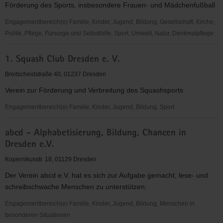
Förderung des Sports, insbesondere Frauen- und Mädchenfußball
"Frauen
für
Engagementbereich(e) Familie, Kinder, Jugend, Bildung, Gesellschaft, Kirche,
Frauen
Politik, Pflege, Fürsorge und Selbsthilfe, Sport, Umwelt, Natur, Denkmalpflege
e.V."
1.
1. Squash Club Dresden e. V.
FFC
Fortuna
Breitscheidstraße 40, 01237 Dresden
Dresden
Verein zur Förderung und Verbreitung des Squashsports
Rähnitz
e.
Engagementbereich(e) Familie, Kinder, Jugend, Bildung, Sport
V.
1.
abcd - Alphabetisierung, Bildung, Chancen in
Squash
Dresden e.V.
Club
Dresden
Kopernikusstr. 18, 01129 Dresden
e.
Der Verein abcd e.V. hat es sich zur Aufgabe gemacht, lese- und
V.
schreibschwache Menschen zu unterstützen.
Engagementbereich(e) Familie, Kinder, Jugend, Bildung, Menschen in
besonderen Situationen