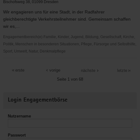
Skeleton
Bischofsweg 38, 01099 Dresden
&
Wir engagieren uns für eine Stadt, in der Radfahrer
Bobsport
gleichberechtigte Verkehrsteilnehmer sind. Gemeinsam schaffen
des
wir es,...
Dresdner
SC
Engagementbereich(e) Familie, Kinder, Jugend, Bildung, Gesellschaft, Kirche,
1898
Politik, Menschen in besonderen Situationen, Pflege, Fürsorge und Selbsthilfe,
e.V.
Sport, Umwelt, Natur, Denkmalpflege
ADFC
Dresden
erste
vorige
nächste
letzte
e.
Seite 1 von 68
V.
Weitere
Login Engagementbörse
Informationen
Nutzername
Passwort