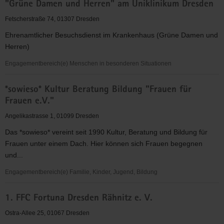
"Grüne Damen und Herren" am Uniklinikum Dresden
für
Christus"
Fetscherstraße 74, 01307 Dresden
(EC)
Ehrenamtlicher Besuchsdienst im Krankenhaus (Grüne Damen und
-
Herren)
Elbingeröder
Jugendverband
Engagementbereich(e) Menschen in besonderen Situationen
(EEC)
"Grüne
Gruppe
*sowieso* Kultur Beratung Bildung "Frauen für
Damen
Dresden
Frauen e.V."
und
Herren"
Angelikastrasse 1, 01099 Dresden
am
Das *sowieso* vereint seit 1990 Kultur, Beratung und Bildung für
Uniklinikum
Frauen unter einem Dach. Hier können sich Frauen begegnen
Dresden
und...
Engagementbereich(e) Familie, Kinder, Jugend, Bildung
*sowieso*
1. FFC Fortuna Dresden Rähnitz e. V.
Kultur
Beratung
Ostra-Allee 25, 01067 Dresden
Bildung