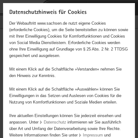
P
Portalübergreifende
o
H
Navigation
Datenschutzhinweis für Cookies
r
a
S
Bürgerschaftliches Engagement
Der Webauftritt www.sachsen.de nutzt eigene Cookies
t
u
e
(erforderliche Cookies), um die Seite bereitstellen zu können sowie
a
p
r
mit Ihrer Einwilligung Cookies für Komfortfunktionen und Cookies
l
t
v
Hauptinhalt
Engagementbörse
von Social Media Dienstleistern. Erforderliche Cookies werden
ü
i
i
ohne Ihre Einwilligung auf Grundlage von § 25 Abs. 2 Nr. 2 TTDSG
b
n
c
gespeichert und ausgelesen.
e
h
e
Ergebnisse auf Karte anzeigen
r
a
Mit einem Klick auf die Schaltfläche »Verstanden« nehmen Sie
g
l
den Hinweis zur Kenntnis.
r
t
Alles
Initiativen
Projekte
e
Mit einem Klick auf die Schaltfläche »Auswählen« können Sie
Nach Alphabet
Nach Postleitzahl
i
Einwilligungen in das Setzen und Auslesen von Cookies für die
Nutzung von Komfortfunktionen und Soziale Medien erteilen.
f
e
Ihre aktuellen Einstellungen können Sie jederzeit einsehen und
675 Suchergebnisse
n
anpassen. Unter
Datenschutz
informieren wir Sie ausführlich
d
über Art und Umfang der Datenverarbeitung sowie Ihre Rechte.
"coloRadio" Radio-Initiative Dresden e.V.
e
Weitere Informationen finden Sie unter
Impressum
und
N