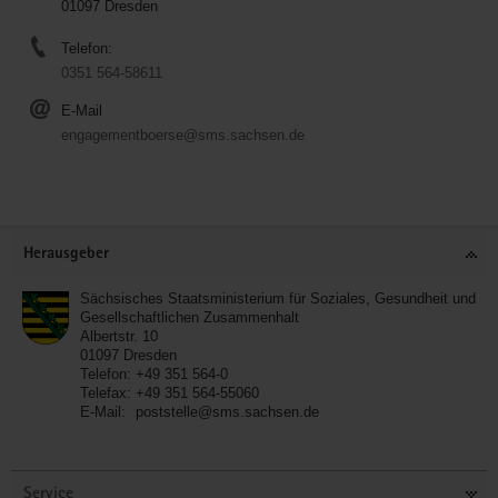
01097 Dresden
Telefon:
0351 564-58611
E-Mail
engagementboerse@sms.sachsen.de
Service
Herausgeber
Sächsisches Staatsministerium für Soziales, Gesundheit und
Gesellschaftlichen Zusammenhalt
Albertstr. 10
01097
Dresden
Telefon:
+49 351 564-0
Telefax:
+49 351 564-55060
E-Mail:
poststelle@sms.sachsen.de
Service