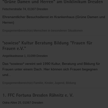
"Grüne Damen und Herren" am Uniklinikum Dresden
für
Christus"
Fetscherstraße 74, 01307 Dresden
(EC)
Ehrenamtlicher Besuchsdienst im Krankenhaus (Grüne Damen und
-
Herren)
Elbingeröder
Jugendverband
Engagementbereich(e) Menschen in besonderen Situationen
(EEC)
"Grüne
Gruppe
*sowieso* Kultur Beratung Bildung "Frauen für
Damen
Dresden
Frauen e.V."
und
Herren"
Angelikastrasse 1, 01099 Dresden
am
Das *sowieso* vereint seit 1990 Kultur, Beratung und Bildung für
Uniklinikum
Frauen unter einem Dach. Hier können sich Frauen begegnen
Dresden
und...
Engagementbereich(e) Familie, Kinder, Jugend, Bildung
*sowieso*
1. FFC Fortuna Dresden Rähnitz e. V.
Kultur
Beratung
Ostra-Allee 25, 01067 Dresden
Bildung