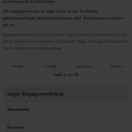
Skeleton
Bischofsweg 38, 01099 Dresden
&
Wir engagieren uns für eine Stadt, in der Radfahrer
Bobsport
gleichberechtigte Verkehrsteilnehmer sind. Gemeinsam schaffen
des
wir es,...
Dresdner
SC
Engagementbereich(e) Familie, Kinder, Jugend, Bildung, Gesellschaft, Kirche,
1898
Politik, Menschen in besonderen Situationen, Pflege, Fürsorge und Selbsthilfe,
e.V.
Sport, Umwelt, Natur, Denkmalpflege
ADFC
Dresden
erste
vorige
nächste
letzte
e.
Seite 1 von 68
V.
Weitere
Login Engagementbörse
Informationen
Nutzername
Passwort