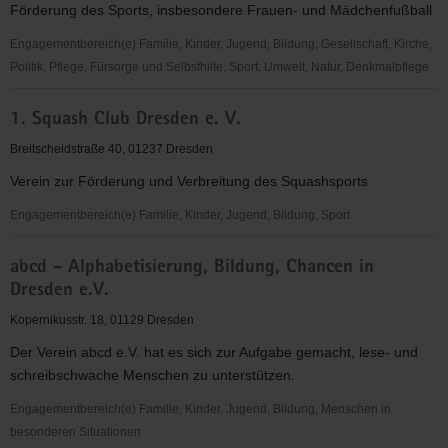
Förderung des Sports, insbesondere Frauen- und Mädchenfußball
"Frauen
für
Engagementbereich(e) Familie, Kinder, Jugend, Bildung, Gesellschaft, Kirche,
Frauen
Politik, Pflege, Fürsorge und Selbsthilfe, Sport, Umwelt, Natur, Denkmalpflege
e.V."
1.
1. Squash Club Dresden e. V.
FFC
Fortuna
Breitscheidstraße 40, 01237 Dresden
Dresden
Verein zur Förderung und Verbreitung des Squashsports
Rähnitz
e.
Engagementbereich(e) Familie, Kinder, Jugend, Bildung, Sport
V.
1.
abcd - Alphabetisierung, Bildung, Chancen in
Squash
Dresden e.V.
Club
Dresden
Kopernikusstr. 18, 01129 Dresden
e.
Der Verein abcd e.V. hat es sich zur Aufgabe gemacht, lese- und
V.
schreibschwache Menschen zu unterstützen.
Engagementbereich(e) Familie, Kinder, Jugend, Bildung, Menschen in
besonderen Situationen