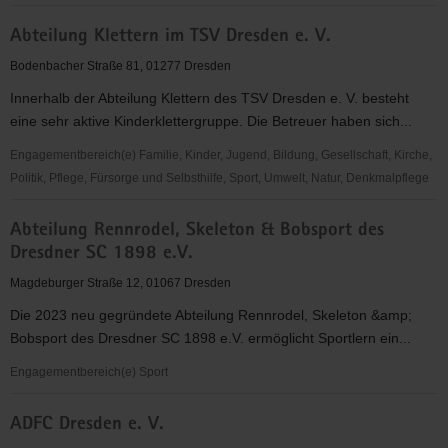
abcd
Abteilung Klettern im TSV Dresden e. V.
-
Alphabetisierung,
Bodenbacher Straße 81, 01277 Dresden
Bildung,
Innerhalb der Abteilung Klettern des TSV Dresden e. V. besteht
Chancen
eine sehr aktive Kinderklettergruppe. Die Betreuer haben sich...
in
Dresden
Engagementbereich(e) Familie, Kinder, Jugend, Bildung, Gesellschaft, Kirche,
e.V.
Politik, Pflege, Fürsorge und Selbsthilfe, Sport, Umwelt, Natur, Denkmalpflege
Abteilung
Abteilung Rennrodel, Skeleton & Bobsport des
Klettern
Dresdner SC 1898 e.V.
im
TSV
Magdeburger Straße 12, 01067 Dresden
Dresden
Die 2023 neu gegründete Abteilung Rennrodel, Skeleton &amp;
e.
Bobsport des Dresdner SC 1898 e.V. ermöglicht Sportlern ein...
V.
Engagementbereich(e) Sport
Abteilung
ADFC Dresden e. V.
Rennrodel,