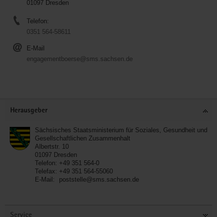
01097 Dresden
Telefon:
0351 564-58611
E-Mail
engagementboerse@sms.sachsen.de
Service
Herausgeber
Sächsisches Staatsministerium für Soziales, Gesundheit und
Gesellschaftlichen Zusammenhalt
Albertstr. 10
01097
Dresden
Telefon:
+49 351 564-0
Telefax:
+49 351 564-55060
E-Mail:
poststelle@sms.sachsen.de
Service