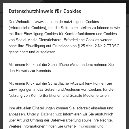
P
Portalübergreifende
o
H
Navigation
Datenschutzhinweis für Cookies
r
a
S
Bürgerschaftliches Engagement
Der Webauftritt www.sachsen.de nutzt eigene Cookies
t
u
e
(erforderliche Cookies), um die Seite bereitstellen zu können sowie
a
p
r
mit Ihrer Einwilligung Cookies für Komfortfunktionen und Cookies
l
t
v
Hauptinhalt
Engagementbörse
von Social Media Dienstleistern. Erforderliche Cookies werden
ü
i
i
ohne Ihre Einwilligung auf Grundlage von § 25 Abs. 2 Nr. 2 TTDSG
b
n
c
gespeichert und ausgelesen.
e
h
e
Ergebnisse auf Karte anzeigen
r
a
Mit einem Klick auf die Schaltfläche »Verstanden« nehmen Sie
g
l
den Hinweis zur Kenntnis.
r
t
Alles
Initiativen
Projekte
e
Mit einem Klick auf die Schaltfläche »Auswählen« können Sie
Nach Alphabet
Nach Postleitzahl
i
Einwilligungen in das Setzen und Auslesen von Cookies für die
Nutzung von Komfortfunktionen und Soziale Medien erteilen.
f
e
Ihre aktuellen Einstellungen können Sie jederzeit einsehen und
675 Suchergebnisse
n
anpassen. Unter
Datenschutz
informieren wir Sie ausführlich
d
über Art und Umfang der Datenverarbeitung sowie Ihre Rechte.
"coloRadio" Radio-Initiative Dresden e.V.
e
Weitere Informationen finden Sie unter
Impressum
und
N