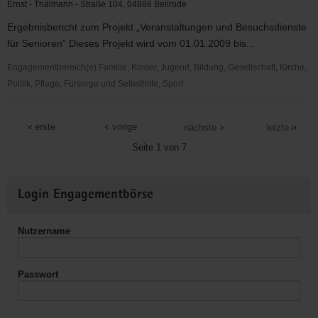
Loßwig
Ernst - Thälmann - Straße 104, 04886 Beilrode
Ergebnisbericht zum Projekt „Veranstaltungen und Besuchsdienste
für Senioren“ Dieses Projekt wird vom 01.01.2009 bis...
Engagementbereich(e) Familie, Kinder, Jugend, Bildung, Gesellschaft, Kirche,
Politik, Pflege, Fürsorge und Selbsthilfe, Sport
Evang.
Regionalgemeinde
erste
vorige
nächste
letzte
Beilrode
Seite 1 von 7
-
Arzberg
Weitere
Login Engagementbörse
Informationen
Nutzername
Passwort