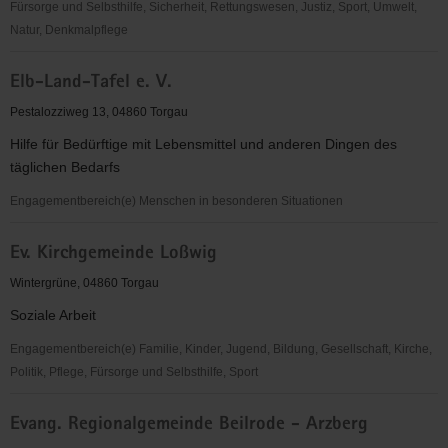
Fürsorge und Selbsthilfe, Sicherheit, Rettungswesen, Justiz, Sport, Umwelt,
Natur, Denkmalpflege
EC-
Elb-Land-Tafel e. V.
Verband
für
Pestalozziweg 13, 04860 Torgau
Kinder-
Hilfe für Bedürftige mit Lebensmittel und anderen Dingen des
und
täglichen Bedarfs
Jugendarbeit
Sachsen-
Engagementbereich(e) Menschen in besonderen Situationen
Anhalt
Elb-
e.V.
Ev. Kirchgemeinde Loßwig
Land-
OV
Tafel
Wintergrüne, 04860 Torgau
Torgau
e.
Soziale Arbeit
V.
Engagementbereich(e) Familie, Kinder, Jugend, Bildung, Gesellschaft, Kirche,
Politik, Pflege, Fürsorge und Selbsthilfe, Sport
Ev.
Evang. Regionalgemeinde Beilrode - Arzberg
Kirchgemeinde