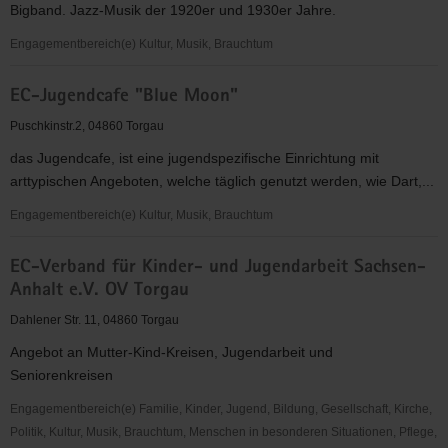
Bigband. Jazz-Musik der 1920er und 1930er Jahre.
KV
Torgau-
Engagementbereich(e) Kultur, Musik, Brauchtum
Oschatz
Die
e.V.
EC-Jugendcafe "Blue Moon"
Synkopenmuffel
e.V.
Puschkinstr.2, 04860 Torgau
das Jugendcafe, ist eine jugendspezifische Einrichtung mit
arttypischen Angeboten, welche täglich genutzt werden, wie Dart,...
Engagementbereich(e) Kultur, Musik, Brauchtum
EC-
EC-Verband für Kinder- und Jugendarbeit Sachsen-
Jugendcafe
Anhalt e.V. OV Torgau
"Blue
Moon"
Dahlener Str. 11, 04860 Torgau
Angebot an Mutter-Kind-Kreisen, Jugendarbeit und
Seniorenkreisen
Engagementbereich(e) Familie, Kinder, Jugend, Bildung, Gesellschaft, Kirche,
Politik, Kultur, Musik, Brauchtum, Menschen in besonderen Situationen, Pflege,