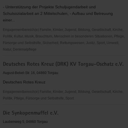
- Unterstützung der Projekte Schuljugendarbeit und
Schulsozialarbeit an 2 Mittelschulen, - Aufbau und Betreuung
einer...
Engagementbereich(e) Familie, Kinder, Jugend, Bildung, Gesellschaft, Kirche,
Politik, Kultur, Musik, Brauchtum, Menschen in besonderen Situationen, Pflege,
Fürsorge und Selbsthilfe, Sicherheit, Rettungswesen, Justiz, Sport, Umwelt,
Natur, Denkmalpflege
Deutscher
Deutsches Rotes Kreuz (DRK) KV Torgau-Oschatz e.V.
Kinderschutzbund
OV
August-Bebel-Str. 16, 04860 Torgau
Torgau
Deutsches Rotes Kreuz
e.
V.
Engagementbereich(e) Familie, Kinder, Jugend, Bildung, Gesellschaft, Kirche,
Politik, Pflege, Fürsorge und Selbsthilfe, Sport
Deutsches
Die Synkopenmuffel e.V.
Rotes
Kreuz
Laubenweg 5, 04860 Torgau
(DRK)