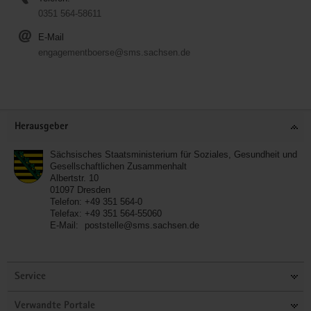
0351 564-58611
E-Mail
engagementboerse@sms.sachsen.de
Service
Herausgeber
Sächsisches Staatsministerium für Soziales, Gesundheit und
Gesellschaftlichen Zusammenhalt
Albertstr. 10
01097
Dresden
Telefon:
+49 351 564-0
Telefax:
+49 351 564-55060
E-Mail:
poststelle@sms.sachsen.de
Service
Verwandte Portale