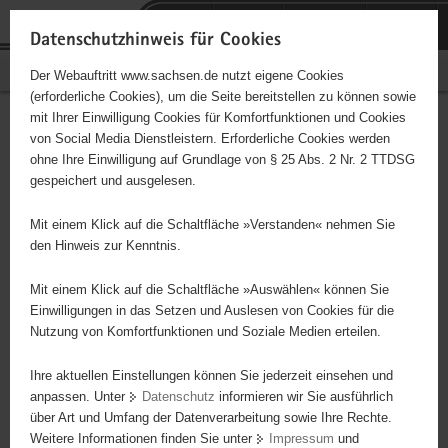
P
Portalübergreifende
o
H
Navigation
Datenschutzhinweis für Cookies
r
a
S
Bürgerschaftliches Engagement
Der Webauftritt www.sachsen.de nutzt eigene Cookies
t
u
e
(erforderliche Cookies), um die Seite bereitstellen zu können sowie
a
p
r
mit Ihrer Einwilligung Cookies für Komfortfunktionen und Cookies
l
t
v
Hauptinhalt
Engagementbörse
von Social Media Dienstleistern. Erforderliche Cookies werden
ü
i
i
ohne Ihre Einwilligung auf Grundlage von § 25 Abs. 2 Nr. 2 TTDSG
b
n
c
gespeichert und ausgelesen.
e
h
e
Ergebnisse auf Karte anzeigen
r
a
Mit einem Klick auf die Schaltfläche »Verstanden« nehmen Sie
g
l
den Hinweis zur Kenntnis.
r
t
Alles
Initiativen
Projekte
e
Mit einem Klick auf die Schaltfläche »Auswählen« können Sie
Nach Alphabet
Nach Postleitzahl
i
Einwilligungen in das Setzen und Auslesen von Cookies für die
Nutzung von Komfortfunktionen und Soziale Medien erteilen.
f
e
Ihre aktuellen Einstellungen können Sie jederzeit einsehen und
63 Suchergebnisse
n
anpassen. Unter
Datenschutz
informieren wir Sie ausführlich
d
über Art und Umfang der Datenverarbeitung sowie Ihre Rechte.
"Entschieden für Christus" (EC) Jugendverein Torgau
e
Weitere Informationen finden Sie unter
Impressum
und
N