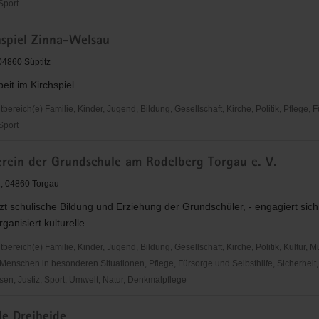
 Sport
hspiel Zinna-Welsau
 04860 Süptitz
beit im Kirchspiel
reich(e) Familie, Kinder, Jugend, Bildung, Gesellschaft, Kirche, Politik, Pflege, 
 Sport
erein der Grundschule am Rodelberg Torgau e. V.
, 04860 Torgau
tzt schulische Bildung und Erziehung der Grundschüler, - engagiert sich
rganisiert kulturelle...
reich(e) Familie, Kinder, Jugend, Bildung, Gesellschaft, Kirche, Politik, Kultur, M
Menschen in besonderen Situationen, Pflege, Fürsorge und Selbsthilfe, Sicherheit,
en, Justiz, Sport, Umwelt, Natur, Denkmalpflege
ein
e Dreiheide