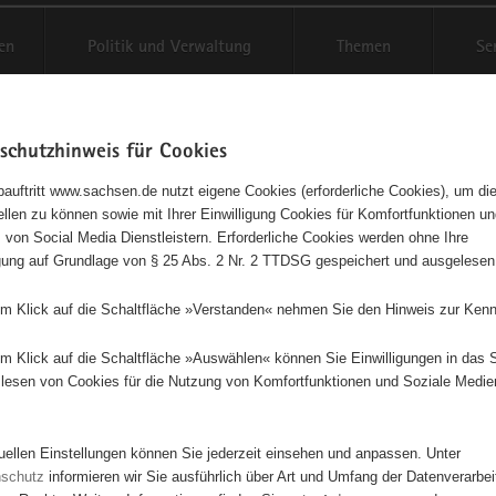
en
Politik und Verwaltung
Themen
Se
schutzhinweis für Cookies
Schriftgröße anpassen
Kontr
auftritt www.sachsen.de nutzt eigene Cookies (erforderliche Cookies), um die
tellen zu können sowie mit Ihrer Einwilligung Cookies für Komfortfunktionen u
t
agementbörse
 von Social Media Dienstleistern. Erforderliche Cookies werden ohne Ihre
igung auf Grundlage von § 25 Abs. 2 Nr. 2 TTDSG gespeichert und ausgelesen
isse auf Karte anzeigen
em Klick auf die Schaltfläche »Verstanden« nehmen Sie den Hinweis zur Kenn
em Klick auf die Schaltfläche »Auswählen« können Sie Einwilligungen in das 
Initiativen
Projekte
Nach Alphabet
Nach Post
lesen von Cookies für die Nutzung von Komfortfunktionen und Soziale Medie
tuellen Einstellungen können Sie jederzeit einsehen und anpassen. Unter
32 Suchergebnisse
nschutz
informieren wir Sie ausführlich über Art und Umfang der Datenverarbe