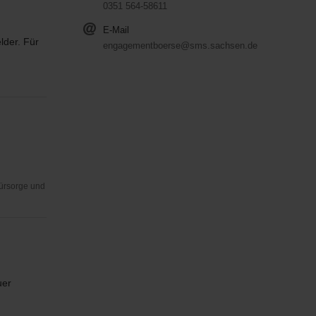
0351 564-58611
E-Mail
lder. Für
engagementboerse@sms.sachsen.de
Fürsorge und
uer