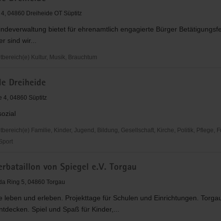
le
 4, 04860 Dreiheide OT Süptitz
deverwaltung bietet für ehrenamtlich engagierte Bürger Betätigungsfe
r sind wir...
ereich(e) Kultur, Musik, Brauchtum
e Dreiheide
e 4, 04860 Süptitz
sozial
reich(e) Familie, Kinder, Jugend, Bildung, Gesellschaft, Kirche, Politik, Pflege, 
 Sport
rbataillon von Spiegel e.V. Torgau
a Ring 5, 04860 Torgau
 leben und erleben. Projekttage für Schulen und Einrichtungen. Torga
tdecken. Spiel und Spaß für Kinder,...