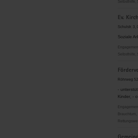
Selbsthilfe,
Ev.
Ev. Kirc
Kirchspiel
Süptitz
Schulstr. 3,
Soziale Ar
Engagementbe
Selbsthilfe,
Ev.
Förderv
Kirchspiel
Zinna-
Röhrweg 52
Welsau
- unterstü
Kinder, - o
Engagementbe
Brauchtum, 
Rettungswes
Förderver
Gemeind
der