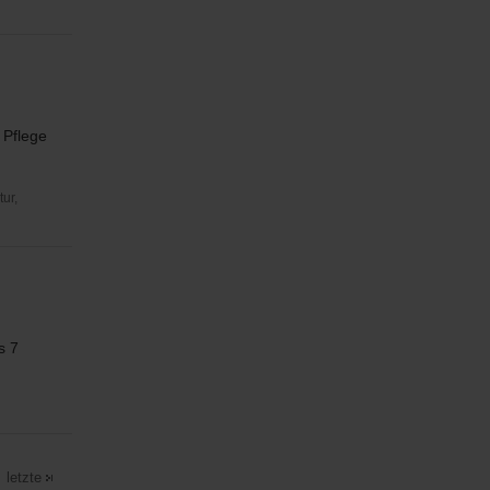
 Pflege
ur,
s 7
letzte