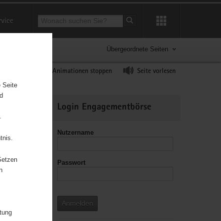
Suchbegriff
rvice
Suche starten
Übergeordnete Seiten
ast erhöhen
Animationen stoppen
Seite vorlesen
 Seite
nd
Weitere
Login Engagementbörse
Informationen
.
Nutzername
tnis.
Setzen
Passwort
leitzahl
n
Anmelden
itung