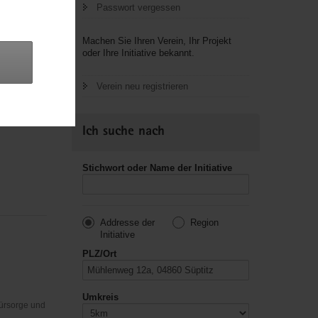
Passwort vergessen
Machen Sie Ihren Verein, Ihr Projekt
oder Ihre Initiative bekannt.
Fürsorge und
Verein neu registrieren
Ich suche nach
Stichwort oder Name der Initiative
Addresse der
Region
Initiative
PLZ/Ort
Umkreis
Fürsorge und