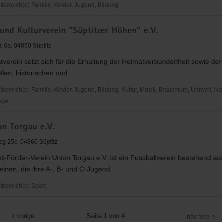
ereich(e) Familie, Kinder, Jugend, Bildung
ataillon
und Kulturverein "Süptitzer Höhen" e.V.
r. 6a, 04860 Süptitz
verein setzt sich für die Erhaltung der Heimatverbundenheit sowie der
llen, historischen und...
ereich(e) Familie, Kinder, Jugend, Bildung, Kultur, Musik, Brauchtum, Umwelt, Nat
ege
on Torgau e.V.
in
g 25c, 04860 Süptitz
-Förder-Verein Union Torgau e.V. ist ein Fussballverein bestehend au
nen, die ihre A-, B- und C-Jugend...
bereich(e) Sport
vorige
Seite 1 von 4
nächste