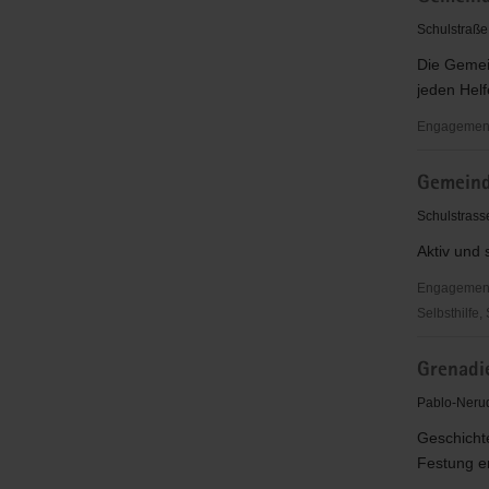
Grundschu
Schulstraße
am
Die Gemein
Rodelberg
jeden Helfe
Torgau
e.
Engagementb
V.
Gemeinde
Gemeind
Dreiheide
Schulstrass
Aktiv und 
Engagementbe
Selbsthilfe,
Gemeinde
Grenadie
Dreiheide
Pablo-Nerud
Geschichte
Festung en