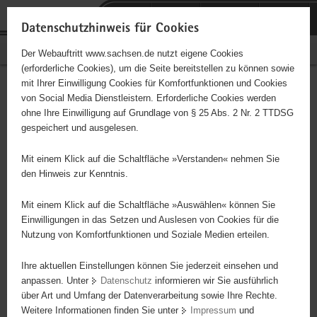
P
Portalübergreifende
o
H
Navigation
Datenschutzhinweis für Cookies
r
a
S
Bürgerschaftliches Engagement
Der Webauftritt www.sachsen.de nutzt eigene Cookies
t
u
e
(erforderliche Cookies), um die Seite bereitstellen zu können sowie
a
p
r
mit Ihrer Einwilligung Cookies für Komfortfunktionen und Cookies
l
t
v
Hauptinhalt
Engagementbörse
von Social Media Dienstleistern. Erforderliche Cookies werden
ü
i
i
ohne Ihre Einwilligung auf Grundlage von § 25 Abs. 2 Nr. 2 TTDSG
b
n
c
gespeichert und ausgelesen.
e
h
e
Ergebnisse auf Karte anzeigen
r
a
Mit einem Klick auf die Schaltfläche »Verstanden« nehmen Sie
g
l
den Hinweis zur Kenntnis.
r
t
Alles
Initiativen
Projekte
e
Mit einem Klick auf die Schaltfläche »Auswählen« können Sie
Nach Alphabet
Nach Postleitzahl
i
Einwilligungen in das Setzen und Auslesen von Cookies für die
Nutzung von Komfortfunktionen und Soziale Medien erteilen.
f
e
Ihre aktuellen Einstellungen können Sie jederzeit einsehen und
66 Suchergebnisse
n
anpassen. Unter
Datenschutz
informieren wir Sie ausführlich
d
über Art und Umfang der Datenverarbeitung sowie Ihre Rechte.
Verein zur Förderung des THW OV Torgau e. V.
e
Weitere Informationen finden Sie unter
Impressum
und
N