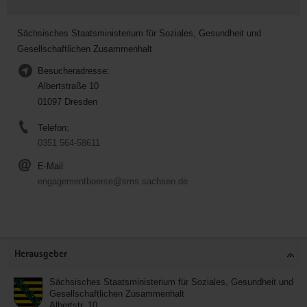
Sächsisches Staatsministerium für Soziales, Gesundheit und
Gesellschaftlichen Zusammenhalt
Besucheradresse:
Albertstraße 10
01097 Dresden
Telefon:
0351 564-58611
E-Mail
engagementboerse@sms.sachsen.de
Service
Herausgeber
Sächsisches Staatsministerium für Soziales, Gesundheit und
Gesellschaftlichen Zusammenhalt
Albertstr. 10