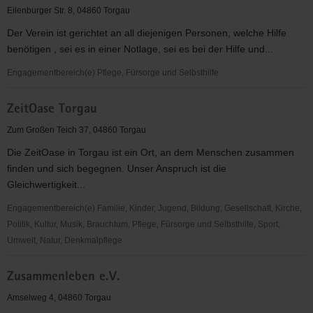
Torgau-
Eilenburger Str. 8, 04860 Torgau
Oschatz
Der Verein ist gerichtet an all diejenigen Personen, welche Hilfe
e.
benötigen , sei es in einer Notlage, sei es bei der Hilfe und...
V.
Engagementbereich(e) Pflege, Fürsorge und Selbsthilfe
Wir
ZeitOase Torgau
helfen
Dir!
Zum Großen Teich 37, 04860 Torgau
e.V.
Die ZeitOase in Torgau ist ein Ort, an dem Menschen zusammen
finden und sich begegnen. Unser Anspruch ist die
Gleichwertigkeit...
Engagementbereich(e) Familie, Kinder, Jugend, Bildung, Gesellschaft, Kirche,
Politik, Kultur, Musik, Brauchtum, Pflege, Fürsorge und Selbsthilfe, Sport,
Umwelt, Natur, Denkmalpflege
ZeitOase
Zusammenleben e.V.
Torgau
Amselweg 4, 04860 Torgau