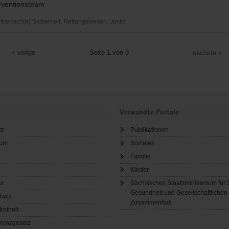
erventionsteam
ereich(e) Sicherheit, Rettungswesen, Justiz
zige
vorige
Seite 1 von 8
nächste
and
Verwandte Portale
ht
Publikationen
sum
Soziales
Familie
Kinder
ur
Sächsisches Staatsministerium für 
Gesundheit und Gesellschaftlichen
hutz
Zusammenhalt
freiheit
renzgesetz