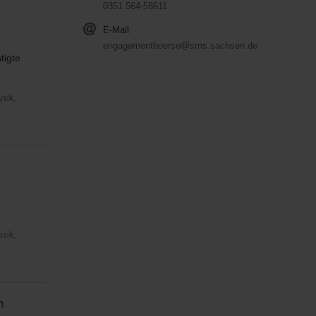
0351 564-58611
E-Mail
engagementboerse@sms.sachsen.de
tigte
usik,
usik,
n