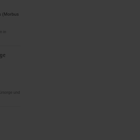
ns (Morbus
n in
ige
Fürsorge und