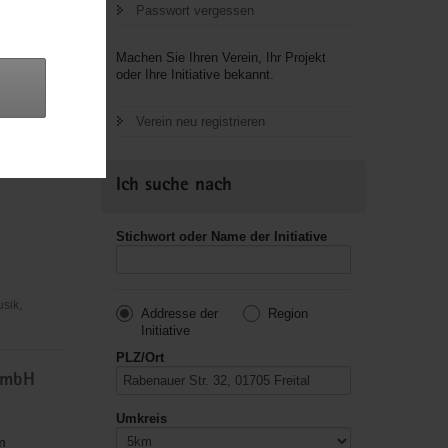
Passwort vergessen
Machen Sie Ihren Verein, Ihr Projekt
oder Ihre Initiative bekannt.
Fürsorge und
Verein neu registrieren
Ich suche nach
Stichwort oder Name der Initiative
usik,
Addresse der
Region
Initiative
PLZ/Ort
gGmbH
Umkreis
m