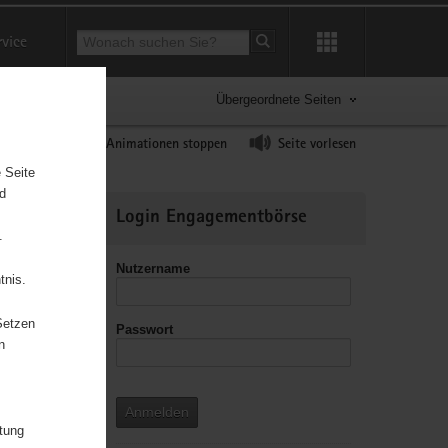
Suchbegriff
rvice
Suche starten
Übergeordnete Seiten
ast erhöhen
Animationen stoppen
Seite vorlesen
 Seite
nd
Weitere
Login Engagementbörse
Informationen
.
Nutzername
tnis.
Setzen
Passwort
leitzahl
n
Anmelden
itung