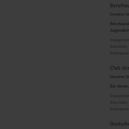
Berufsau
Freital
e.
Dresdner St
V.
Berufsausb
Jugendlich
Engagementbe
Brauchtum, 
Rettungswes
Berufsaus
Club der
Freital
e.V.
Dresdner Str
Ein Verein
Engagementbe
Brauchtum, 
Rettungswes
Club
Deutsch
der