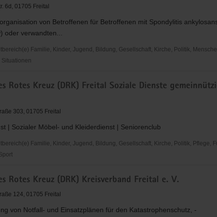
r. 6d, 01705 Freital
g
eorganisation von Betroffenen für Betroffenen mit Spondylitis ankylosa
) oder verwandten...
ereich(e) Familie, Kinder, Jugend, Bildung, Gesellschaft, Kirche, Politik, Mensche
Situationen
s Rotes Kreuz (DRK) Freital Soziale Dienste gemeinnütz
ng
raße 303, 01705 Freital
rband
st | Sozialer Möbel- und Kleiderdienst | Seniorenclub
reich(e) Familie, Kinder, Jugend, Bildung, Gesellschaft, Kirche, Politik, Pflege, 
 Sport
s Rotes Kreuz (DRK) Kreisverband Freital e. V.
raße 124, 01705 Freital
ung von Notfall- und Einsatzplänen für den Katastrophenschutz, -