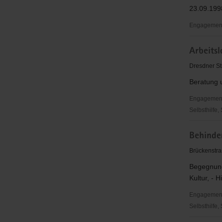
23.09.199
Engagementb
A//S
Arbeitsl
2000und
privates
Dresdner Str
Institut
Beratung 
Arbeitsför
und
Engagementbe
Lernen
Selbsthilfe,
gGmbH
Arbeitslo
Behinder
Freital
Brückenstra
Begegnung
Kultur, - Hi
Engagementbe
Selbsthilfe,
Behindert