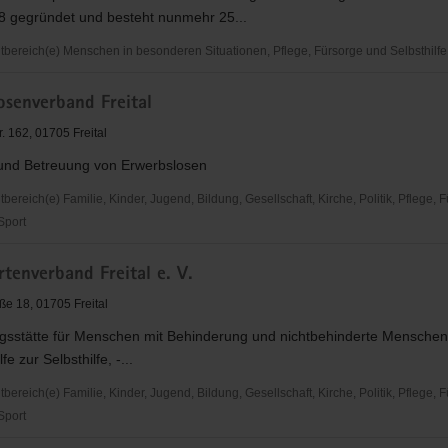
8 gegründet und besteht nunmehr 25...
ereich(e) Menschen in besonderen Situationen, Pflege, Fürsorge und Selbsthilfe
osenverband Freital
. 162, 01705 Freital
und Betreuung von Erwerbslosen
derung
reich(e) Familie, Kinder, Jugend, Bildung, Gesellschaft, Kirche, Politik, Pflege, 
 Sport
senverband
tenverband Freital e. V.
ße 18, 01705 Freital
sstätte für Menschen mit Behinderung und nichtbehinderte Menschen. 
lfe zur Selbsthilfe, -...
reich(e) Familie, Kinder, Jugend, Bildung, Gesellschaft, Kirche, Politik, Pflege, 
 Sport
enverband