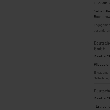
Freitaler
Glück-auf-St
Bedachun
Selbsthilf
e.
Bechterew
V.
Engagementb
besonderen 
Deutsche
Deutsche
Vereinigu
GmbH
Morbus
Bechterew
Dresdner St
Landesve
Pflegedien
Sachsen
Engagementbe
Selbsthilfe,
Deutsches
Deutsche
Rotes
Kreuz
Dresdner St
(DRK)
- Erarbeit
Freital