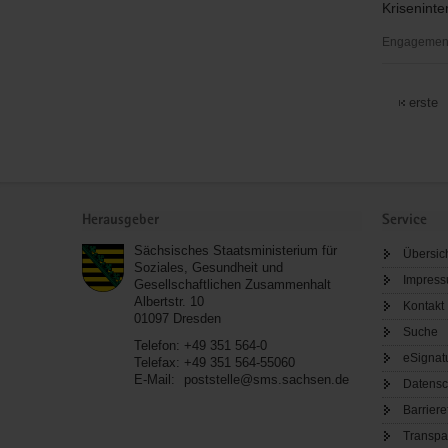
Krisenint
Soziale
Dienste
Engagementb
gemeinnüt
Deutsches
GmbH
Rotes
erste
Kreuz
(DRK)
Kreisverb
Freital
Service
e.
Herausgeber
Service
V.
Sächsisches Staatsministerium für
Übersic
Soziales, Gesundheit und
Impres
Gesellschaftlichen Zusammenhalt
Albertstr. 10
Kontakt
01097
Dresden
Suche
Telefon:
+49 351 564-0
eSignat
Telefax:
+49 351 564-55060
E-Mail:
poststelle@sms.sachsen.de
Datensc
Barriere
Transpa