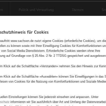
en
Politik und Verwaltung
Themen
Se
schutzhinweis für Cookies
Schriftgröße anpassen
Kontr
auftritt www.sachsen.de nutzt eigene Cookies (erforderliche Cookies), um die
tellen zu können sowie mit Ihrer Einwilligung Cookies für Komfortfunktionen u
t
agementbörse
 von Social Media Dienstleistern. Erforderliche Cookies werden ohne Ihre
igung auf Grundlage von § 25 Abs. 2 Nr. 2 TTDSG gespeichert und ausgelesen
isse auf Karte anzeigen
em Klick auf die Schaltfläche »Verstanden« nehmen Sie den Hinweis zur Kenn
em Klick auf die Schaltfläche »Auswählen« können Sie Einwilligungen in das 
Initiativen
Projekte
Nach Alphabet
Nach Post
lesen von Cookies für die Nutzung von Komfortfunktionen und Soziale Medie
tuellen Einstellungen können Sie jederzeit einsehen und anpassen. Unter
76 Suchergebnisse
nschutz
informieren wir Sie ausführlich über Art und Umfang der Datenverarbe