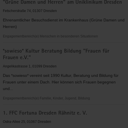
"Grüne Damen und Herren" am Uniklinikum Dresden
für
Christus"
Fetscherstraße 74, 01307 Dresden
(EC)
Ehrenamtlicher Besuchsdienst im Krankenhaus (Grüne Damen und
-
Herren)
Elbingeröder
Jugendverband
Engagementbereich(e) Menschen in besonderen Situationen
(EEC)
"Grüne
Gruppe
*sowieso* Kultur Beratung Bildung "Frauen für
Damen
Dresden
Frauen e.V."
und
Herren"
Angelikastrasse 1, 01099 Dresden
am
Das *sowieso* vereint seit 1990 Kultur, Beratung und Bildung für
Uniklinikum
Frauen unter einem Dach. Hier können sich Frauen begegnen
Dresden
und...
Engagementbereich(e) Familie, Kinder, Jugend, Bildung
*sowieso*
1. FFC Fortuna Dresden Rähnitz e. V.
Kultur
Beratung
Ostra-Allee 25, 01067 Dresden
Bildung