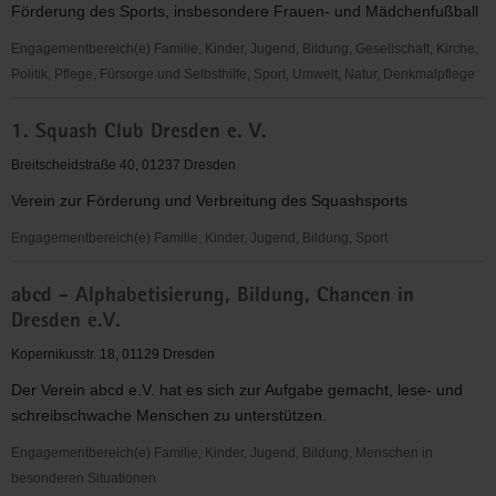
Förderung des Sports, insbesondere Frauen- und Mädchenfußball
"Frauen
für
Engagementbereich(e) Familie, Kinder, Jugend, Bildung, Gesellschaft, Kirche,
Frauen
Politik, Pflege, Fürsorge und Selbsthilfe, Sport, Umwelt, Natur, Denkmalpflege
e.V."
1.
1. Squash Club Dresden e. V.
FFC
Fortuna
Breitscheidstraße 40, 01237 Dresden
Dresden
Verein zur Förderung und Verbreitung des Squashsports
Rähnitz
e.
Engagementbereich(e) Familie, Kinder, Jugend, Bildung, Sport
V.
1.
abcd - Alphabetisierung, Bildung, Chancen in
Squash
Dresden e.V.
Club
Dresden
Kopernikusstr. 18, 01129 Dresden
e.
Der Verein abcd e.V. hat es sich zur Aufgabe gemacht, lese- und
V.
schreibschwache Menschen zu unterstützen.
Engagementbereich(e) Familie, Kinder, Jugend, Bildung, Menschen in
besonderen Situationen