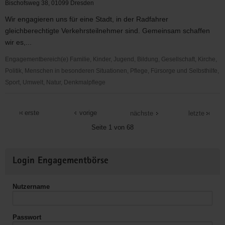
Skeleton
Bischofsweg 38, 01099 Dresden
&
Wir engagieren uns für eine Stadt, in der Radfahrer
Bobsport
gleichberechtigte Verkehrsteilnehmer sind. Gemeinsam schaffen
des
wir es,...
Dresdner
SC
Engagementbereich(e) Familie, Kinder, Jugend, Bildung, Gesellschaft, Kirche,
1898
Politik, Menschen in besonderen Situationen, Pflege, Fürsorge und Selbsthilfe,
e.V.
Sport, Umwelt, Natur, Denkmalpflege
ADFC
Dresden
erste
vorige
nächste
letzte
e.
Seite 1 von 68
V.
Weitere
Login Engagementbörse
Informationen
Nutzername
Passwort