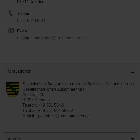
01097 Dresden
Telefon:
0351 564-58611
E-Mail
engagementboerse@sms.sachsen.de
Service
Herausgeber
Sächsisches Staatsministerium für Soziales, Gesundheit und
Gesellschaftlichen Zusammenhalt
Albertstr. 10
01097
Dresden
Telefon:
+49 351 564-0
Telefax:
+49 351 564-55060
E-Mail:
poststelle@sms.sachsen.de
Service