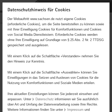
P
Portalübergreifende
o
H
Navigation
Datenschutzhinweis für Cookies
r
a
S
Bürgerschaftliches Engagement
Der Webauftritt www.sachsen.de nutzt eigene Cookies
t
u
e
(erforderliche Cookies), um die Seite bereitstellen zu können sowie
a
p
r
mit Ihrer Einwilligung Cookies für Komfortfunktionen und Cookies
l
t
v
Hauptinhalt
Engagementbörse
von Social Media Dienstleistern. Erforderliche Cookies werden
ü
i
i
ohne Ihre Einwilligung auf Grundlage von § 25 Abs. 2 Nr. 2 TTDSG
b
n
c
gespeichert und ausgelesen.
e
h
e
Ergebnisse auf Karte anzeigen
r
a
Mit einem Klick auf die Schaltfläche »Verstanden« nehmen Sie
g
l
den Hinweis zur Kenntnis.
r
t
Alles
Initiativen
Projekte
e
Mit einem Klick auf die Schaltfläche »Auswählen« können Sie
Nach Alphabet
Nach Postleitzahl
i
Einwilligungen in das Setzen und Auslesen von Cookies für die
Nutzung von Komfortfunktionen und Soziale Medien erteilen.
f
e
Ihre aktuellen Einstellungen können Sie jederzeit einsehen und
672 Suchergebnisse
n
anpassen. Unter
Datenschutz
informieren wir Sie ausführlich
d
über Art und Umfang der Datenverarbeitung sowie Ihre Rechte.
"coloRadio" Radio-Initiative Dresden e.V.
e
Weitere Informationen finden Sie unter
Impressum
und
N