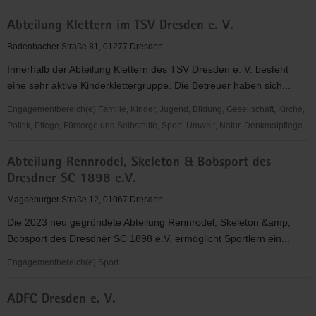
abcd
Abteilung Klettern im TSV Dresden e. V.
-
Alphabetisierung,
Bodenbacher Straße 81, 01277 Dresden
Bildung,
Innerhalb der Abteilung Klettern des TSV Dresden e. V. besteht
Chancen
eine sehr aktive Kinderklettergruppe. Die Betreuer haben sich...
in
Dresden
Engagementbereich(e) Familie, Kinder, Jugend, Bildung, Gesellschaft, Kirche,
e.V.
Politik, Pflege, Fürsorge und Selbsthilfe, Sport, Umwelt, Natur, Denkmalpflege
Abteilung
Abteilung Rennrodel, Skeleton & Bobsport des
Klettern
Dresdner SC 1898 e.V.
im
TSV
Magdeburger Straße 12, 01067 Dresden
Dresden
Die 2023 neu gegründete Abteilung Rennrodel, Skeleton &amp;
e.
Bobsport des Dresdner SC 1898 e.V. ermöglicht Sportlern ein...
V.
Engagementbereich(e) Sport
Abteilung
ADFC Dresden e. V.
Rennrodel,