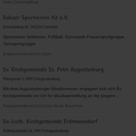
Natur, Denkmalpflege
Eintracht
Eubaer Sportverein 92 e.V.
Erdmannsdorf
/
Drosselsteig 02, 09128 Chemnitz
Augustusburg
Sportverein Sektionen: Fußball, Gymnastik-Frauensportgruppe,
e.V.
Tanzsportgruppe
Engagementbereich(e) Sport
Eubaer
Ev. Kirchgemeinde St. Petri Augustusburg
Sportverein
92
Pfarrgasse 1, 09573 Augustusburg
e.V.
Mit dem Augustusburger Musiksommer engagiert sich sich Ev.
Kirchgemeinde vor Ort für Musikvermittlung an die jüngere...
Engagementbereich(e) Kultur, Musik, Brauchtum
Ev.
Ev.-Luth. Kirchgemeinde Erdmannsdorf
Kirchgemeinde
St.
Rathausstraße 16, 09573 Augustusburg