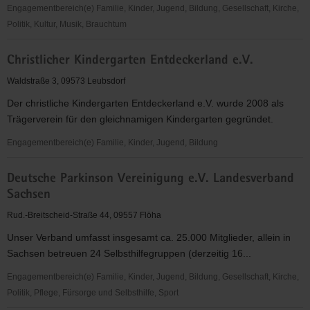
Engagementbereich(e) Familie, Kinder, Jugend, Bildung, Gesellschaft, Kirche,
Politik, Kultur, Musik, Brauchtum
auf
Christlicher Kindergarten Entdeckerland e.V.
weiter
flur
Waldstraße 3, 09573 Leubsdorf
e.V.
Der christliche Kindergarten Entdeckerland e.V. wurde 2008 als
Trägerverein für den gleichnamigen Kindergarten gegründet.
Engagementbereich(e) Familie, Kinder, Jugend, Bildung
Christlicher
Deutsche Parkinson Vereinigung e.V. Landesverband
Kindergarten
Sachsen
Entdeckerland
e.V.
Rud.-Breitscheid-Straße 44, 09557 Flöha
Unser Verband umfasst insgesamt ca. 25.000 Mitglieder, allein in
Sachsen betreuen 24 Selbsthilfegruppen (derzeitig 16...
Engagementbereich(e) Familie, Kinder, Jugend, Bildung, Gesellschaft, Kirche,
Politik, Pflege, Fürsorge und Selbsthilfe, Sport