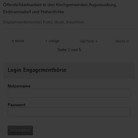
Petri
Öffentlichkeitsarbeit in den Kirchgemeinden Augustusburg,
Augustusburg
Erdmannsdorf und Hohenfichte
Engagementbereich(e) Kultur, Musik, Brauchtum
Ev.-
Luth.
erste
vorige
nächste
letzte
Kirchgemeinde
Seite 1 von 5
Erdmannsdorf
Weitere
Login Engagementbörse
Informationen
Nutzername
Passwort
Anmelden