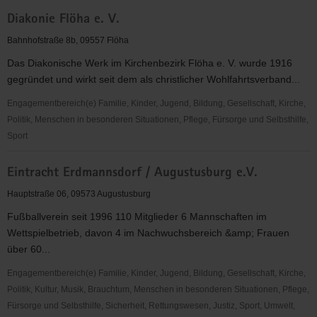
Deutsche
Diakonie Flöha e. V.
Parkinson
Vereinigung
Bahnhofstraße 8b, 09557 Flöha
e.V.
Das Diakonische Werk im Kirchenbezirk Flöha e. V. wurde 1916
Landesverband
gegründet und wirkt seit dem als christlicher Wohlfahrtsverband...
Sachsen
Engagementbereich(e) Familie, Kinder, Jugend, Bildung, Gesellschaft, Kirche,
Politik, Menschen in besonderen Situationen, Pflege, Fürsorge und Selbsthilfe,
Sport
Diakonie
Eintracht Erdmannsdorf / Augustusburg e.V.
Flöha
e.
Hauptstraße 06, 09573 Augustusburg
V.
Fußballverein seit 1996 110 Mitglieder 6 Mannschaften im
Wettspielbetrieb, davon 4 im Nachwuchsbereich &amp; Frauen
über 60...
Engagementbereich(e) Familie, Kinder, Jugend, Bildung, Gesellschaft, Kirche,
Politik, Kultur, Musik, Brauchtum, Menschen in besonderen Situationen, Pflege,
Fürsorge und Selbsthilfe, Sicherheit, Rettungswesen, Justiz, Sport, Umwelt,