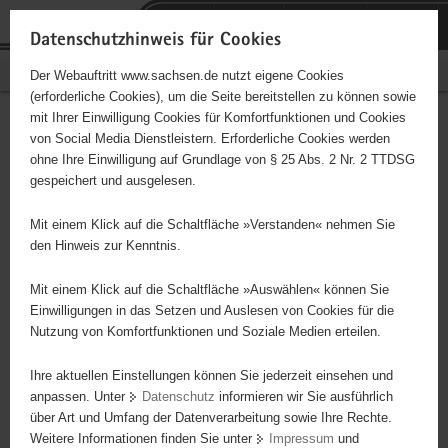
P
Portalübergreifende
o
H
Navigation
Datenschutzhinweis für Cookies
r
a
S
Bürgerschaftliches Engagement
Der Webauftritt www.sachsen.de nutzt eigene Cookies
t
u
e
(erforderliche Cookies), um die Seite bereitstellen zu können sowie
a
p
r
mit Ihrer Einwilligung Cookies für Komfortfunktionen und Cookies
l
t
v
Hauptinhalt
Engagementbörse
von Social Media Dienstleistern. Erforderliche Cookies werden
ü
i
i
ohne Ihre Einwilligung auf Grundlage von § 25 Abs. 2 Nr. 2 TTDSG
b
n
c
gespeichert und ausgelesen.
e
h
e
Ergebnisse auf Karte anzeigen
r
a
Mit einem Klick auf die Schaltfläche »Verstanden« nehmen Sie
g
l
den Hinweis zur Kenntnis.
r
t
Alles
Initiativen
Projekte
e
Mit einem Klick auf die Schaltfläche »Auswählen« können Sie
Nach Alphabet
Nach Postleitzahl
i
Einwilligungen in das Setzen und Auslesen von Cookies für die
Nutzung von Komfortfunktionen und Soziale Medien erteilen.
f
e
Ihre aktuellen Einstellungen können Sie jederzeit einsehen und
44 Suchergebnisse
n
anpassen. Unter
Datenschutz
informieren wir Sie ausführlich
d
über Art und Umfang der Datenverarbeitung sowie Ihre Rechte.
2.Korps-Artillerie zu Fuss e.V.
e
Weitere Informationen finden Sie unter
Impressum
und
N