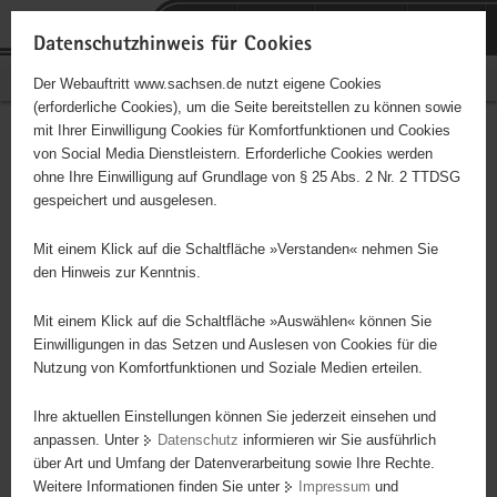
P
Portalübergreifende
o
H
Navigation
Datenschutzhinweis für Cookies
r
a
S
Bürgerschaftliches Engagement
Der Webauftritt www.sachsen.de nutzt eigene Cookies
t
u
e
(erforderliche Cookies), um die Seite bereitstellen zu können sowie
a
p
r
mit Ihrer Einwilligung Cookies für Komfortfunktionen und Cookies
l
t
v
Hauptinhalt
Engagementbörse
von Social Media Dienstleistern. Erforderliche Cookies werden
ü
i
i
ohne Ihre Einwilligung auf Grundlage von § 25 Abs. 2 Nr. 2 TTDSG
b
n
c
gespeichert und ausgelesen.
e
h
e
Ergebnisse auf Karte anzeigen
r
a
Mit einem Klick auf die Schaltfläche »Verstanden« nehmen Sie
g
l
den Hinweis zur Kenntnis.
r
t
Alles
Initiativen
Projekte
e
Mit einem Klick auf die Schaltfläche »Auswählen« können Sie
Nach Alphabet
Nach Postleitzahl
i
Einwilligungen in das Setzen und Auslesen von Cookies für die
Nutzung von Komfortfunktionen und Soziale Medien erteilen.
f
e
Ihre aktuellen Einstellungen können Sie jederzeit einsehen und
3 Suchergebnisse
n
anpassen. Unter
Datenschutz
informieren wir Sie ausführlich
d
über Art und Umfang der Datenverarbeitung sowie Ihre Rechte.
AFS Interkulturelle Begegnungen e.V.
e
Weitere Informationen finden Sie unter
Impressum
und
N