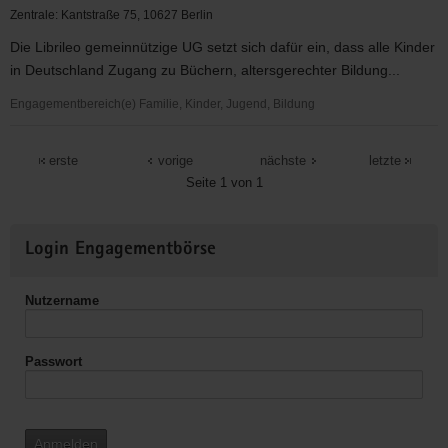
Junge
Zentrale: Kantstraße 75, 10627 Berlin
Klimakonferenz
Die Librileo gemeinnützige UG setzt sich dafür ein, dass alle Kinder
Deutschland
in Deutschland Zugang zu Büchern, altersgerechter Bildung...
Engagementbereich(e) Familie, Kinder, Jugend, Bildung
Leseförderprogramm
der
erste
vorige
nächste
letzte
Librileo
Seite 1 von 1
gemeinnützigen
UG
Weitere
Login Engagementbörse
Informationen
Nutzername
Passwort
Anmelden