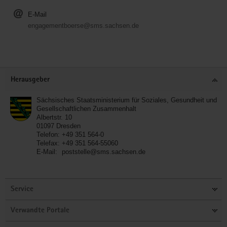
E-Mail
engagementboerse@sms.sachsen.de
Service
Herausgeber
Sächsisches Staatsministerium für Soziales, Gesundheit und
Gesellschaftlichen Zusammenhalt
Albertstr. 10
01097
Dresden
Telefon:
+49 351 564-0
Telefax:
+49 351 564-55060
E-Mail:
poststelle@sms.sachsen.de
Service
Verwandte Portale