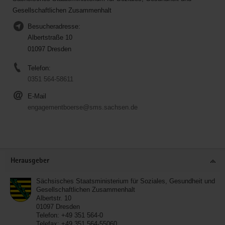
Gesellschaftlichen Zusammenhalt
Besucheradresse:
Albertstraße 10
01097 Dresden
Telefon:
0351 564-58611
E-Mail
engagementboerse@sms.sachsen.de
Service
Herausgeber
Sächsisches Staatsministerium für Soziales, Gesundheit und
Gesellschaftlichen Zusammenhalt
Albertstr. 10
01097
Dresden
Telefon:
+49 351 564-0
Telefax:
+49 351 564-55060