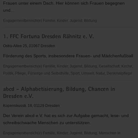
Frauen unter einem Dach. Hier können sich Frauen begegnen
Dresden
und...
Engagementbereich(e) Familie, Kinder, Jugend, Bildung
*sowieso*
1. FFC Fortuna Dresden Rähnitz e. V.
Kultur
Beratung
Ostra-Allee 25, 01067 Dresden
Bildung
Förderung des Sports, insbesondere Frauen- und Mädchenfußball
"Frauen
für
Engagementbereich(e) Familie, Kinder, Jugend, Bildung, Gesellschaft, Kirche,
Frauen
Politik, Pflege, Fürsorge und Selbsthilfe, Sport, Umwelt, Natur, Denkmalpflege
e.V."
1.
abcd - Alphabetisierung, Bildung, Chancen in
FFC
Dresden e.V.
Fortuna
Dresden
Kopernikusstr. 18, 01129 Dresden
Rähnitz
Der Verein abcd e.V. hat es sich zur Aufgabe gemacht, lese- und
e.
schreibschwache Menschen zu unterstützen.
V.
Engagementbereich(e) Familie, Kinder, Jugend, Bildung, Menschen in