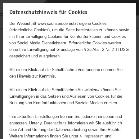
P
Portalübergreifende
o
H
Navigation
Datenschutzhinweis für Cookies
r
a
S
Bürgerschaftliches Engagement
Der Webauftritt www.sachsen.de nutzt eigene Cookies
t
u
e
(erforderliche Cookies), um die Seite bereitstellen zu können sowie
a
p
r
mit Ihrer Einwilligung Cookies für Komfortfunktionen und Cookies
l
t
v
Hauptinhalt
Engagementbörse
von Social Media Dienstleistern. Erforderliche Cookies werden
ü
i
i
ohne Ihre Einwilligung auf Grundlage von § 25 Abs. 2 Nr. 2 TTDSG
b
n
c
gespeichert und ausgelesen.
e
h
e
Ergebnisse auf Karte anzeigen
r
a
Mit einem Klick auf die Schaltfläche »Verstanden« nehmen Sie
g
l
den Hinweis zur Kenntnis.
r
t
Alles
Initiativen
Projekte
e
Mit einem Klick auf die Schaltfläche »Auswählen« können Sie
Nach Alphabet
Nach Postleitzahl
i
Einwilligungen in das Setzen und Auslesen von Cookies für die
Nutzung von Komfortfunktionen und Soziale Medien erteilen.
f
e
Ihre aktuellen Einstellungen können Sie jederzeit einsehen und
628 Suchergebnisse
n
anpassen. Unter
Datenschutz
informieren wir Sie ausführlich
d
über Art und Umfang der Datenverarbeitung sowie Ihre Rechte.
"coloRadio" Radio-Initiative Dresden e.V.
e
Weitere Informationen finden Sie unter
Impressum
und
N