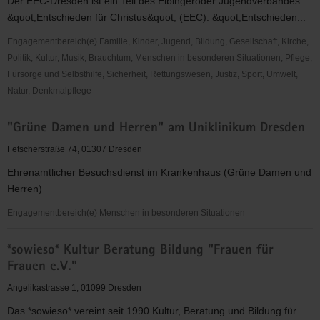
Der EEC-Dresden ist ein Teil des Elbingeröder Jugendverbandes
&quot;Entschieden für Christus&quot; (EEC). &quot;Entschieden...
Engagementbereich(e) Familie, Kinder, Jugend, Bildung, Gesellschaft, Kirche,
Politik, Kultur, Musik, Brauchtum, Menschen in besonderen Situationen, Pflege,
Fürsorge und Selbsthilfe, Sicherheit, Rettungswesen, Justiz, Sport, Umwelt,
Natur, Denkmalpflege
"Entschieden
"Grüne Damen und Herren" am Uniklinikum Dresden
für
Christus"
Fetscherstraße 74, 01307 Dresden
(EC)
Ehrenamtlicher Besuchsdienst im Krankenhaus (Grüne Damen und
-
Herren)
Elbingeröder
Jugendverband
Engagementbereich(e) Menschen in besonderen Situationen
(EEC)
"Grüne
Gruppe
*sowieso* Kultur Beratung Bildung "Frauen für
Damen
Dresden
Frauen e.V."
und
Herren"
Angelikastrasse 1, 01099 Dresden
am
Das *sowieso* vereint seit 1990 Kultur, Beratung und Bildung für
Uniklinikum