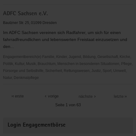
ADFC
ADFC Sachsen e.V.
Dresden
e.
Bautzner Str. 25, 01099 Dresden
V.
Im ADFC Sachsen vereinen sich Radfahrer, um sich für einen
fahrradfreundlichen und lebenswerten Freistaat einzusetzen und
den...
Engagementbereich(e) Familie, Kinder, Jugend, Bildung, Gesellschaft, Kirche,
Politik, Kultur, Musik, Brauchtum, Menschen in besonderen Situationen, Pflege,
Fürsorge und Selbsthilfe, Sicherheit, Rettungswesen, Justiz, Sport, Umwelt,
Natur, Denkmalpflege
ADFC
Sachsen
erste
vorige
nächste
letzte
e.V.
Seite 1 von 63
Weitere
Login Engagementbörse
Informationen