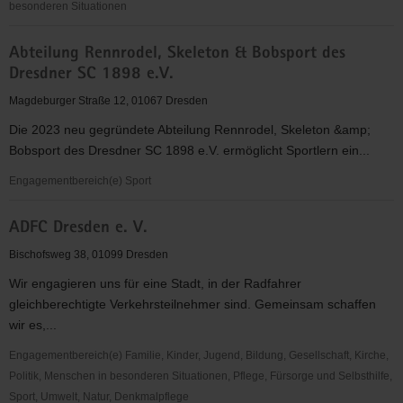
besonderen Situationen
abcd
Abteilung Rennrodel, Skeleton & Bobsport des
-
Dresdner SC 1898 e.V.
Alphabetisierung,
Bildung,
Magdeburger Straße 12, 01067 Dresden
Chancen
Die 2023 neu gegründete Abteilung Rennrodel, Skeleton &amp;
in
Bobsport des Dresdner SC 1898 e.V. ermöglicht Sportlern ein...
Dresden
e.V.
Engagementbereich(e) Sport
Abteilung
ADFC Dresden e. V.
Rennrodel,
Skeleton
Bischofsweg 38, 01099 Dresden
&
Wir engagieren uns für eine Stadt, in der Radfahrer
Bobsport
gleichberechtigte Verkehrsteilnehmer sind. Gemeinsam schaffen
des
wir es,...
Dresdner
SC
Engagementbereich(e) Familie, Kinder, Jugend, Bildung, Gesellschaft, Kirche,
1898
Politik, Menschen in besonderen Situationen, Pflege, Fürsorge und Selbsthilfe,
e.V.
Sport, Umwelt, Natur, Denkmalpflege