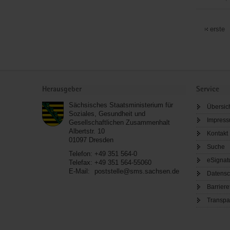
Evang.
Regionalg
erste
Beilrode
-
Arzberg
Service
Herausgeber
Service
Sächsisches Staatsministerium für
Übersic
Soziales, Gesundheit und
Impres
Gesellschaftlichen Zusammenhalt
Albertstr. 10
Kontakt
01097
Dresden
Suche
Telefon:
+49 351 564-0
eSignat
Telefax:
+49 351 564-55060
E-Mail:
poststelle@sms.sachsen.de
Datensc
Barriere
Transpa