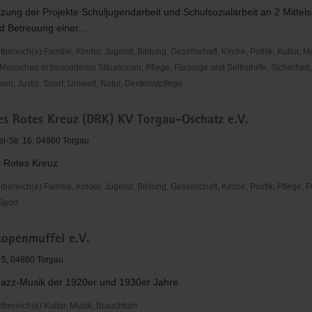
tzung der Projekte Schuljugendarbeit und Schulsozialarbeit an 2 Mittels
 Betreuung einer...
reich(e) Familie, Kinder, Jugend, Bildung, Gesellschaft, Kirche, Politik, Kultur, M
Menschen in besonderen Situationen, Pflege, Fürsorge und Selbsthilfe, Sicherheit,
en, Justiz, Sport, Umwelt, Natur, Denkmalpflege
es Rotes Kreuz (DRK) KV Torgau-Oschatz e.V.
utzbund
l-Str. 16, 04860 Torgau
 Rotes Kreuz
reich(e) Familie, Kinder, Jugend, Bildung, Gesellschaft, Kirche, Politik, Pflege, 
 Sport
kopenmuffel e.V.
5, 04860 Torgau
Jazz-Musik der 1920er und 1930er Jahre.
ereich(e) Kultur, Musik, Brauchtum