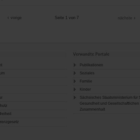
emeinde
vorige
Seite 1 von 7
nächste
Verwandte Portale
ht
Publikationen
sum
Soziales
Familie
Kinder
ur
Sächsisches Staatsministerium für 
Gesundheit und Gesellschaftlichen
hutz
Zusammenhalt
freiheit
renzgesetz