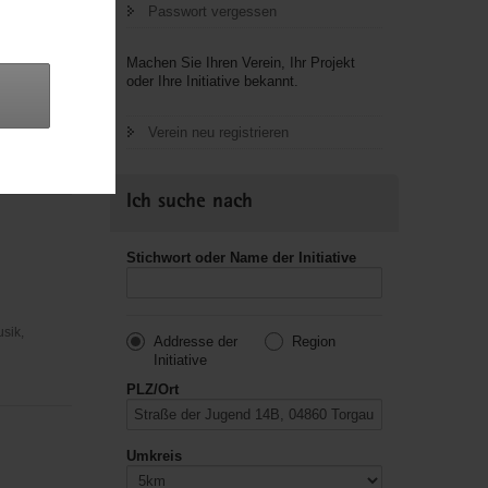
Passwort vergessen
Machen Sie Ihren Verein, Ihr Projekt
oder Ihre Initiative bekannt.
 der Ev.
Verein neu registrieren
Fürsorge und
Ich suche nach
Stichwort oder Name der Initiative
usik,
Addresse der
Region
Initiative
PLZ/Ort
Umkreis