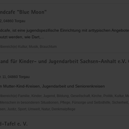
ndcafe "Blue Moon"
uffel
.2, 04860 Torgau
cafe, ist eine jugendspezifische Einrichtung mit arttypischen Angebot
nutzt werden, wie Dart,...
ereich(e) Kultur, Musik, Brauchtum
and für Kinder- und Jugendarbeit Sachsen-Anhalt e.V.
e
r. 11, 04860 Torgau
n Mutter-Kind-Kreisen, Jugendarbeit und Seniorenkreisen
reich(e) Familie, Kinder, Jugend, Bildung, Gesellschaft, Kirche, Politik, Kultur, M
Menschen in besonderen Situationen, Pflege, Fürsorge und Selbsthilfe, Sicherheit,
en, Justiz, Sport, Umwelt, Natur, Denkmalpflege
-Tafel e. V.