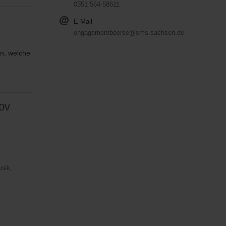
0351 564-58611
E-Mail
engagementboerse@sms.sachsen.de
en, welche
 OV
usik,