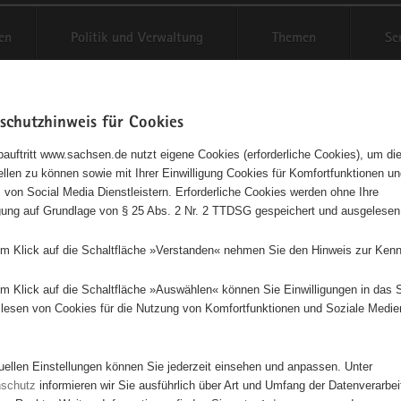
en
Politik und Verwaltung
Themen
Se
schutzhinweis für Cookies
Schriftgröße anpassen
Kontr
auftritt www.sachsen.de nutzt eigene Cookies (erforderliche Cookies), um die
tellen zu können sowie mit Ihrer Einwilligung Cookies für Komfortfunktionen u
t
agementbörse
 von Social Media Dienstleistern. Erforderliche Cookies werden ohne Ihre
igung auf Grundlage von § 25 Abs. 2 Nr. 2 TTDSG gespeichert und ausgelesen
isse auf Karte anzeigen
em Klick auf die Schaltfläche »Verstanden« nehmen Sie den Hinweis zur Kenn
em Klick auf die Schaltfläche »Auswählen« können Sie Einwilligungen in das 
Initiativen
Projekte
Nach Alphabet
Nach Post
lesen von Cookies für die Nutzung von Komfortfunktionen und Soziale Medie
tuellen Einstellungen können Sie jederzeit einsehen und anpassen. Unter
63 Suchergebnisse
nschutz
informieren wir Sie ausführlich über Art und Umfang der Datenverarbe