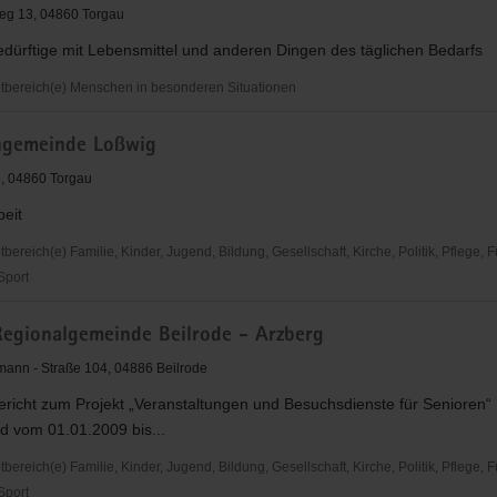
eg 13, 04860 Torgau
Bedürftige mit Lebensmittel und anderen Dingen des täglichen Bedarfs
eit
bereich(e) Menschen in besonderen Situationen
chgemeinde Loßwig
, 04860 Torgau
beit
reich(e) Familie, Kinder, Jugend, Bildung, Gesellschaft, Kirche, Politik, Pflege, 
 Sport
Regionalgemeinde Beilrode - Arzberg
inde
lmann - Straße 104, 04886 Beilrode
ericht zum Projekt „Veranstaltungen und Besuchsdienste für Senioren“
rd vom 01.01.2009 bis...
reich(e) Familie, Kinder, Jugend, Bildung, Gesellschaft, Kirche, Politik, Pflege, 
 Sport