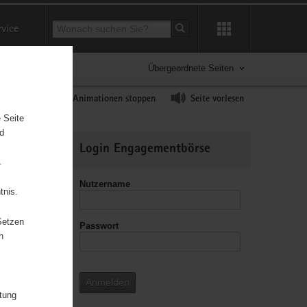
Suchbegriff
rvice
Suche starten
Übergeordnete Seiten
ast erhöhen
Animationen stoppen
Seite vorlesen
 Seite
nd
Weitere
Login Engagementbörse
Informationen
.
Nutzername
tnis.
Setzen
Passwort
leitzahl
n
Anmelden
itung