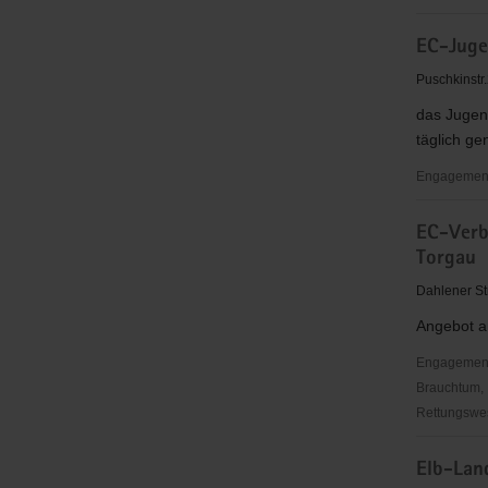
Oschatz
Die
e.V.
EC-Juge
Synkopenm
e.V.
Puschkinstr
das Jugend
täglich ge
Engagementb
EC-
EC-Verb
Jugendcaf
Torgau
"Blue
Moon"
Dahlener St
Angebot a
Engagementbe
Brauchtum, 
Rettungswes
EC-
Elb-Land
Verband