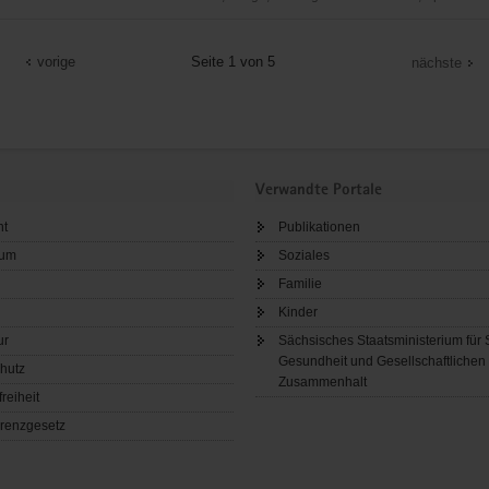
t
vorige
Seite 1 von 5
nächste
inde
f
Verwandte Portale
ht
Publikationen
sum
Soziales
Familie
Kinder
ur
Sächsisches Staatsministerium für 
Gesundheit und Gesellschaftlichen
hutz
Zusammenhalt
freiheit
renzgesetz