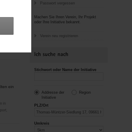
Passwort vergessen
Machen Sie Ihren Verein, Ihr Projekt
oder Ihre Initiative bekannt.
sschwächen
Verein neu registrieren
n in
port,
Ich suche nach
Stichwort oder Name der Initiative
lten ein
Addresse der
Region
Initiative
n in
PLZ/Ort
port,
Umkreis