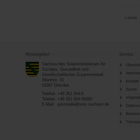
Ev.-
Luth.Sank
erste
Wenzels-
Kirchgeme
Pappendor
Service
Herausgeber
Service
Sächsisches Staatsministerium für
Übersic
Soziales, Gesundheit und
Impres
Gesellschaftlichen Zusammenhalt
Albertstr. 10
Kontakt
01097
Dresden
Suche
Telefon:
+49 351 564-0
eSignat
Telefax:
+49 351 564-55060
E-Mail:
poststelle@sms.sachsen.de
Datensc
Barriere
Transpa