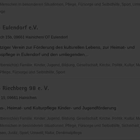
Menschen in besonderen Situationen, Pflege, Fürsorge und Selbsthilfe, Sport, Umwe
ege
 Eulendorf e.V.
h 15b, 09661 Hainichen/ OT Eulendorf
ziger Verein zur Förderung des kulturellen Lebens, zur Heimat- und
and
spflege in Eulendorf und den umliegenden...
reich(e) Familie, Kinder, Jugend, Bildung, Gesellschaft, Kirche, Politik, Kultur, M
flege, Fürsorge und Selbsthilfe, Sport
b Riechberg 98 e. V.
 15, 09661 Hainichen
s-, Heimat- und Kulturpflege Kinder- und Jugendförderung
reich(e) Familie, Kinder, Jugend, Bildung, Gesellschaft, Kirche, Politik, Kultur, M
Menschen in besonderen Situationen, Pflege, Fürsorge und Selbsthilfe, Sicherheit,
en, Justiz, Sport, Umwelt, Natur, Denkmalpflege