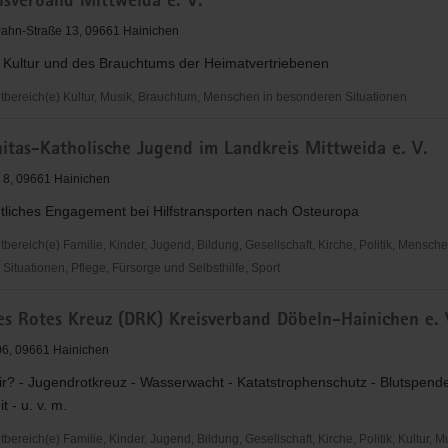
isverband Mittweida e. V.
Jahn-Straße 13, 09661 Hainichen
r Kultur und des Brauchtums der Heimatvertriebenen
ereich(e) Kultur, Musik, Brauchtum, Menschen in besonderen Situationen
tas-Katholische Jugend im Landkreis Mittweida e. V.
and
e 8, 09661 Hainichen
tliches Engagement bei Hilfstransporten nach Osteuropa
ereich(e) Familie, Kinder, Jugend, Bildung, Gesellschaft, Kirche, Politik, Mensche
ituationen, Pflege, Fürsorge und Selbsthilfe, Sport
as-
es Rotes Kreuz (DRK) Kreisverband Döbeln-Hainichen e. 
e
06, 09661 Hainichen
r? - Jugendrotkreuz - Wasserwacht - Katatstrophenschutz - Blutspende
t - u. v. m.
reich(e) Familie, Kinder, Jugend, Bildung, Gesellschaft, Kirche, Politik, Kultur, M