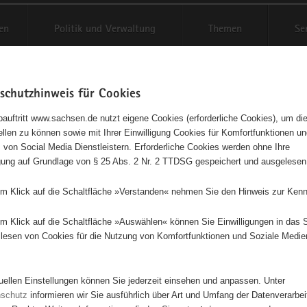
en
Politik und Verwaltung
Themen
Se
schutzhinweis für Cookies
Schriftgröße anpassen
Kontr
auftritt www.sachsen.de nutzt eigene Cookies (erforderliche Cookies), um die
tellen zu können sowie mit Ihrer Einwilligung Cookies für Komfortfunktionen u
t
agementbörse
 von Social Media Dienstleistern. Erforderliche Cookies werden ohne Ihre
igung auf Grundlage von § 25 Abs. 2 Nr. 2 TTDSG gespeichert und ausgelesen
isse auf Karte anzeigen
em Klick auf die Schaltfläche »Verstanden« nehmen Sie den Hinweis zur Kenn
em Klick auf die Schaltfläche »Auswählen« können Sie Einwilligungen in das 
Initiativen
Projekte
Nach Alphabet
Nach Post
lesen von Cookies für die Nutzung von Komfortfunktionen und Soziale Medie
tuellen Einstellungen können Sie jederzeit einsehen und anpassen. Unter
45 Suchergebnisse
nschutz
informieren wir Sie ausführlich über Art und Umfang der Datenverarbe