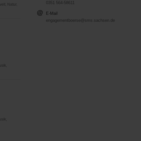
0351 564-58611
lt, Natur,
E-Mail
engagementboerse@sms.sachsen.de
usik,
usik,