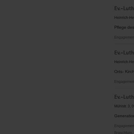
Dorfclub
Ev.-Luth
Riechberg
98
Heinrich-He
e.
Pflege des
V.
Engagementb
Ev.-
Ev.-Luth
Luth.
Trinitatis
Heinrich-He
Orts- Kir
Engagementb
Ev.-
Ev.-Lut
Luth.
Trinitatis
Mühlstr. 3, 
Generatio
Engagementbe
Brauchtum, 