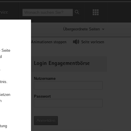
Suchbegriff
rvice
Suche starten
Übergeordnete Seiten
ast erhöhen
Animationen stoppen
Seite vorlesen
 Seite
nd
Weitere
Login Engagementbörse
Informationen
.
Nutzername
tnis.
Setzen
Passwort
leitzahl
n
Anmelden
itung