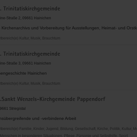
. Trinitatiskirchgemeinde
ine-Straße 2, 09661 Hainichen
 Kirchenarchivs und Vorbereitung für Ausstellungen, Heimat- und Orst
ereich(e) Kultur, Musik, Brauchtum
. Trinitatiskirchgemeinde
kirchgemeinde
ine-Straße 3, 09661 Hainichen
chengeschichte Hainichen
ereich(e) Kultur, Musik, Brauchtum
h.Sankt Wenzels-Kirchgemeinde Pappendorf
kirchgemeinde
09661 Striegistal
nsübergreifende und -verbindene Arbeit
reich(e) Familie, Kinder, Jugend, Bildung, Gesellschaft, Kirche, Politik, Kultur, M
Menschen in besonderen Situationen, Pflege, Fürsorge und Selbsthilfe, Sport