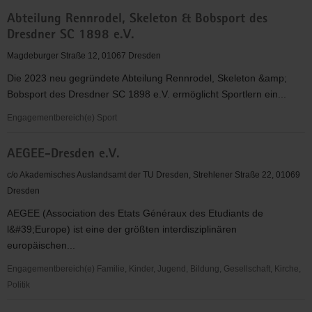
Abteilung
Abteilung Rennrodel, Skeleton & Bobsport des
Klettern
Dresdner SC 1898 e.V.
im
TSV
Magdeburger Straße 12, 01067 Dresden
Dresden
Die 2023 neu gegründete Abteilung Rennrodel, Skeleton &amp;
e.
Bobsport des Dresdner SC 1898 e.V. ermöglicht Sportlern ein...
V.
Engagementbereich(e) Sport
Abteilung
AEGEE-Dresden e.V.
Rennrodel,
Skeleton
c/o Akademisches Auslandsamt der TU Dresden, Strehlener Straße 22, 01069
&
Dresden
Bobsport
AEGEE (Association des Etats Généraux des Etudiants de
des
l&#39;Europe) ist eine der größten interdisziplinären
Dresdner
europäischen...
SC
1898
Engagementbereich(e) Familie, Kinder, Jugend, Bildung, Gesellschaft, Kirche,
e.V.
Politik
AEGEE-