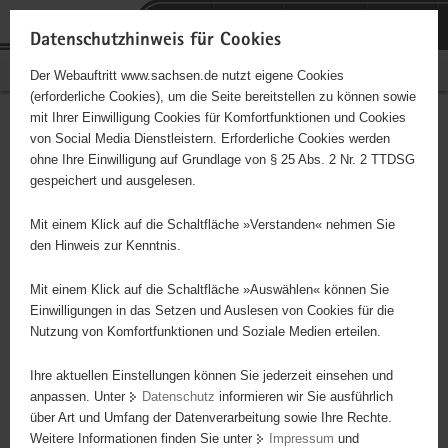
P
Portalübergreifende
o
H
Navigation
Datenschutzhinweis für Cookies
r
a
S
Bürgerschaftliches Engagement
Der Webauftritt www.sachsen.de nutzt eigene Cookies
t
u
e
(erforderliche Cookies), um die Seite bereitstellen zu können sowie
a
p
r
mit Ihrer Einwilligung Cookies für Komfortfunktionen und Cookies
l
t
v
Hauptinhalt
Engagementbörse
von Social Media Dienstleistern. Erforderliche Cookies werden
ü
i
i
ohne Ihre Einwilligung auf Grundlage von § 25 Abs. 2 Nr. 2 TTDSG
b
n
c
gespeichert und ausgelesen.
e
h
e
Ergebnisse auf Karte anzeigen
r
a
Mit einem Klick auf die Schaltfläche »Verstanden« nehmen Sie
g
l
den Hinweis zur Kenntnis.
r
t
Alles
Initiativen
Projekte
e
Mit einem Klick auf die Schaltfläche »Auswählen« können Sie
Nach Alphabet
Nach Postleitzahl
i
Einwilligungen in das Setzen und Auslesen von Cookies für die
Nutzung von Komfortfunktionen und Soziale Medien erteilen.
f
e
Ihre aktuellen Einstellungen können Sie jederzeit einsehen und
497 Suchergebnisse
n
anpassen. Unter
Datenschutz
informieren wir Sie ausführlich
d
über Art und Umfang der Datenverarbeitung sowie Ihre Rechte.
"Entschieden für Christus" (EC) - Elbingeröder
e
Weitere Informationen finden Sie unter
Impressum
und
N