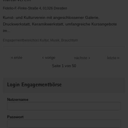
Kulturverein
Okrilla
e.V.
Fidelio-F.-Finke-Straße 4, 01326 Dresden
Kunst- und Kulturverein mit angeschlossener Galerie,
Druckwerkstatt, Keramikwerkstatt, umfangreiche Kursangebote
im...
Engagementbereich(e) Kultur, Musik, Brauchtum
Alte
Feuerwache
erste
vorige
nächste
letzte
Loschwitz,
Seite 1 von 50
e.
Kunst-
Weitere
und
Login Engagementbörse
Informationen
Kulturverein
Nutzername
Passwort