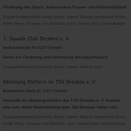
Herren"
Förderung des Sports, insbesondere Frauen- und Mädchenfußball
am
Uniklinikum
Engagementbereich(e) Familie, Kinder, Jugend, Bildung, Gesellschaft, Kirche,
Dresden
Politik, Pflege, Fürsorge und Selbsthilfe, Sport, Umwelt, Natur, Denkmalpflege
1.
1. Squash Club Dresden e. V.
FFC
Fortuna
Breitscheidstraße 40, 01237 Dresden
Dresden
Verein zur Förderung und Verbreitung des Squashsports
Rähnitz
e.
Engagementbereich(e) Familie, Kinder, Jugend, Bildung, Sport
V.
1.
Abteilung Klettern im TSV Dresden e. V.
Squash
Club
Bodenbacher Straße 81, 01277 Dresden
Dresden
Innerhalb der Abteilung Klettern des TSV Dresden e. V. besteht
e.
eine sehr aktive Kinderklettergruppe. Die Betreuer haben sich...
V.
Engagementbereich(e) Familie, Kinder, Jugend, Bildung, Gesellschaft, Kirche,
Politik, Pflege, Fürsorge und Selbsthilfe, Sport, Umwelt, Natur, Denkmalpflege