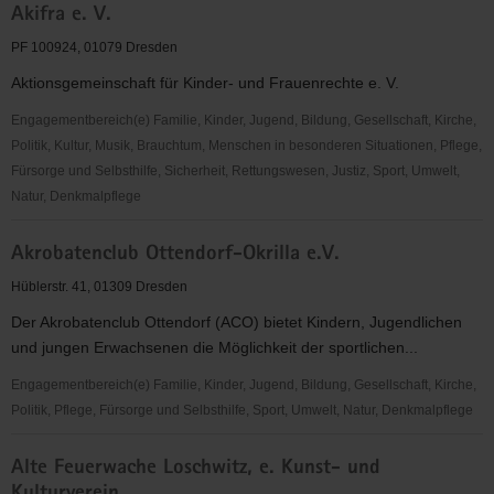
Akifra e. V.
Dresden
e.V.
PF 100924, 01079 Dresden
Aktionsgemeinschaft für Kinder- und Frauenrechte e. V.
Engagementbereich(e) Familie, Kinder, Jugend, Bildung, Gesellschaft, Kirche,
Politik, Kultur, Musik, Brauchtum, Menschen in besonderen Situationen, Pflege,
Fürsorge und Selbsthilfe, Sicherheit, Rettungswesen, Justiz, Sport, Umwelt,
Natur, Denkmalpflege
Akifra
Akrobatenclub Ottendorf-Okrilla e.V.
e.
V.
Hüblerstr. 41, 01309 Dresden
Der Akrobatenclub Ottendorf (ACO) bietet Kindern, Jugendlichen
und jungen Erwachsenen die Möglichkeit der sportlichen...
Engagementbereich(e) Familie, Kinder, Jugend, Bildung, Gesellschaft, Kirche,
Politik, Pflege, Fürsorge und Selbsthilfe, Sport, Umwelt, Natur, Denkmalpflege
Akrobatenclub
Alte Feuerwache Loschwitz, e. Kunst- und
Ottendorf-