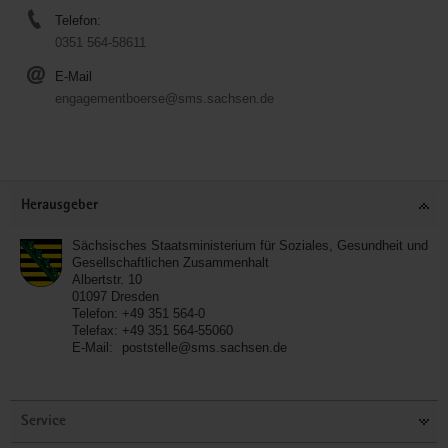
Telefon:
0351 564-58611
E-Mail
engagementboerse@sms.sachsen.de
Service
Herausgeber
Sächsisches Staatsministerium für Soziales, Gesundheit und
Gesellschaftlichen Zusammenhalt
Albertstr. 10
01097
Dresden
Telefon:
+49 351 564-0
Telefax:
+49 351 564-55060
E-Mail:
poststelle@sms.sachsen.de
Service