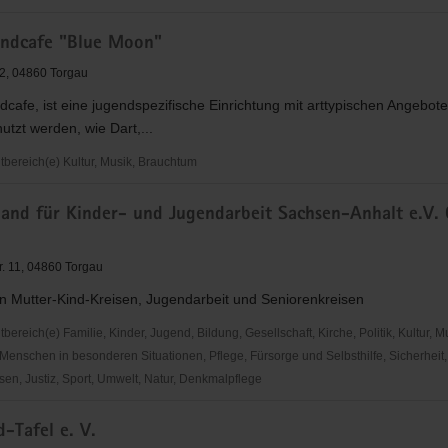
ndcafe "Blue Moon"
uffel
.2, 04860 Torgau
cafe, ist eine jugendspezifische Einrichtung mit arttypischen Angebot
nutzt werden, wie Dart,...
ereich(e) Kultur, Musik, Brauchtum
and für Kinder- und Jugendarbeit Sachsen-Anhalt e.V.
e
r. 11, 04860 Torgau
n Mutter-Kind-Kreisen, Jugendarbeit und Seniorenkreisen
reich(e) Familie, Kinder, Jugend, Bildung, Gesellschaft, Kirche, Politik, Kultur, M
Menschen in besonderen Situationen, Pflege, Fürsorge und Selbsthilfe, Sicherheit,
en, Justiz, Sport, Umwelt, Natur, Denkmalpflege
-Tafel e. V.