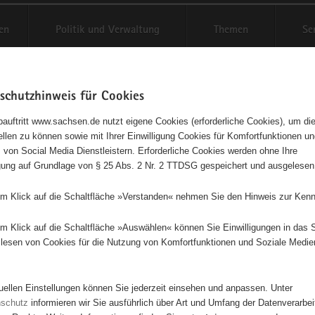
en
Politik und Verwaltung
Themen
Se
schutzhinweis für Cookies
Schriftgröße anpassen
Kontr
auftritt www.sachsen.de nutzt eigene Cookies (erforderliche Cookies), um die
tellen zu können sowie mit Ihrer Einwilligung Cookies für Komfortfunktionen u
t
agementbörse
 von Social Media Dienstleistern. Erforderliche Cookies werden ohne Ihre
igung auf Grundlage von § 25 Abs. 2 Nr. 2 TTDSG gespeichert und ausgelesen
isse auf Karte anzeigen
em Klick auf die Schaltfläche »Verstanden« nehmen Sie den Hinweis zur Kenn
em Klick auf die Schaltfläche »Auswählen« können Sie Einwilligungen in das 
Initiativen
Projekte
Nach Alphabet
Nach Post
lesen von Cookies für die Nutzung von Komfortfunktionen und Soziale Medie
tuellen Einstellungen können Sie jederzeit einsehen und anpassen. Unter
63 Suchergebnisse
nschutz
informieren wir Sie ausführlich über Art und Umfang der Datenverarbe