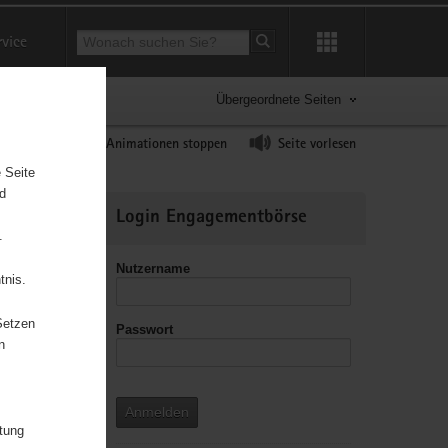
Suchbegriff
rvice
Suche starten
Übergeordnete Seiten
ast erhöhen
Animationen stoppen
Seite vorlesen
 Seite
nd
Weitere
Login Engagementbörse
Informationen
.
Nutzername
tnis.
Setzen
Passwort
leitzahl
n
Anmelden
itung