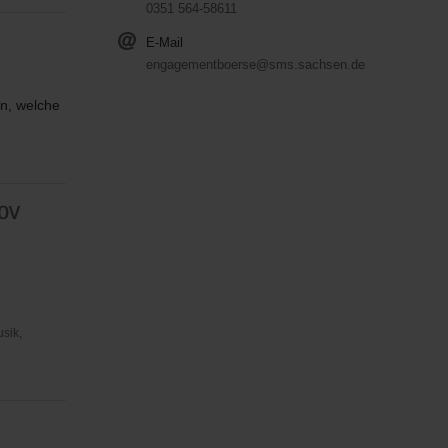
0351 564-58611
E-Mail
engagementboerse@sms.sachsen.de
en, welche
 OV
usik,