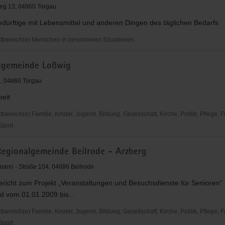
eg 13, 04860 Torgau
Bedürftige mit Lebensmittel und anderen Dingen des täglichen Bedarfs
eit
bereich(e) Menschen in besonderen Situationen
chgemeinde Loßwig
, 04860 Torgau
beit
reich(e) Familie, Kinder, Jugend, Bildung, Gesellschaft, Kirche, Politik, Pflege, 
 Sport
Regionalgemeinde Beilrode - Arzberg
inde
lmann - Straße 104, 04886 Beilrode
ericht zum Projekt „Veranstaltungen und Besuchsdienste für Senioren“
rd vom 01.01.2009 bis...
reich(e) Familie, Kinder, Jugend, Bildung, Gesellschaft, Kirche, Politik, Pflege, 
 Sport