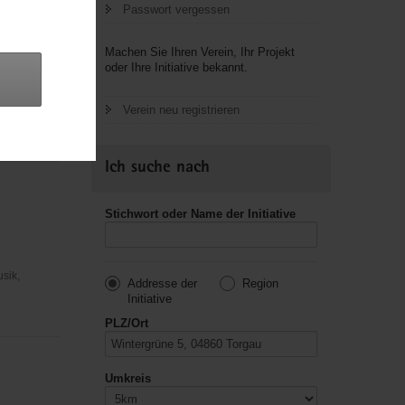
Passwort vergessen
Machen Sie Ihren Verein, Ihr Projekt
oder Ihre Initiative bekannt.
 der Ev.
Verein neu registrieren
Fürsorge und
Ich suche nach
Stichwort oder Name der Initiative
usik,
Addresse der
Region
Initiative
PLZ/Ort
Umkreis