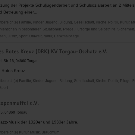
tzung der Projekte Schuljugendarbeit und Schulsozialarbeit an 2 Mittels
 Betreuung einer...
reich(e) Familie, Kinder, Jugend, Bildung, Gesellschaft, Kirche, Politik, Kultur, M
Menschen in besonderen Situationen, Pflege, Fürsorge und Selbsthilfe, Sicherheit,
en, Justiz, Sport, Umwelt, Natur, Denkmalpflege
es Rotes Kreuz (DRK) KV Torgau-Oschatz e.V.
utzbund
l-Str. 16, 04860 Torgau
 Rotes Kreuz
reich(e) Familie, Kinder, Jugend, Bildung, Gesellschaft, Kirche, Politik, Pflege, 
 Sport
kopenmuffel e.V.
5, 04860 Torgau
Jazz-Musik der 1920er und 1930er Jahre.
ereich(e) Kultur, Musik, Brauchtum