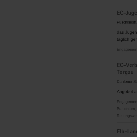
Oschatz
Die
e.V.
EC-Juge
Synkopenm
e.V.
Puschkinstr
das Jugend
täglich ge
Engagementb
EC-
EC-Verb
Jugendcaf
Torgau
"Blue
Moon"
Dahlener St
Angebot a
Engagementbe
Brauchtum, 
Rettungswes
EC-
Elb-Land
Verband