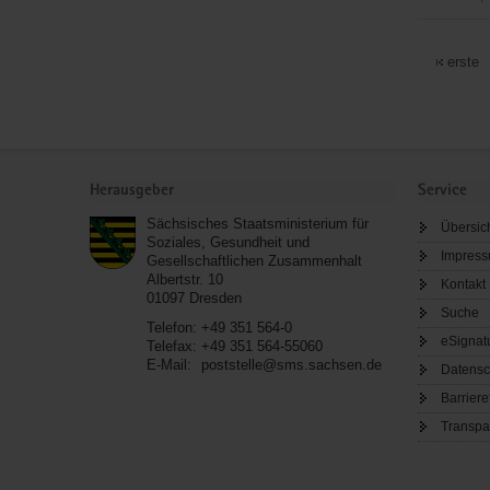
Evang.
Regionalg
erste
Beilrode
-
Arzberg
Service
Herausgeber
Service
Sächsisches Staatsministerium für
Übersic
Soziales, Gesundheit und
Impres
Gesellschaftlichen Zusammenhalt
Albertstr. 10
Kontakt
01097
Dresden
Suche
Telefon:
+49 351 564-0
eSignat
Telefax:
+49 351 564-55060
E-Mail:
poststelle@sms.sachsen.de
Datensc
Barriere
Transpa