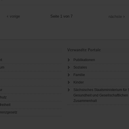
emeinde
vorige
Seite 1 von 7
nächste
Verwandte Portale
ht
Publikationen
sum
Soziales
Familie
Kinder
ur
Sächsisches Staatsministerium für 
Gesundheit und Gesellschaftlichen
hutz
Zusammenhalt
freiheit
renzgesetz