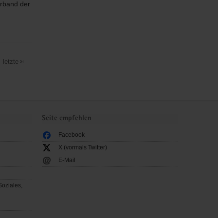
erband der
letzte
Seite empfehlen
Facebook
X (vormals Twitter)
E-Mail
Soziales,