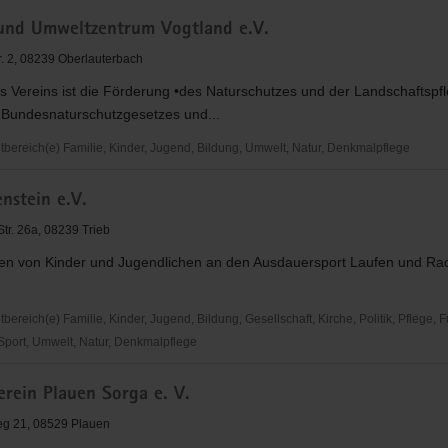
und Umweltzentrum Vogtland e.V.
ein
r. 2, 08239 Oberlauterbach
s Vereins ist die Förderung •des Naturschutzes und der Landschaftspf
 Bundesnaturschutzgesetzes und...
ereich(e) Familie, Kinder, Jugend, Bildung, Umwelt, Natur, Denkmalpflege
nstein e.V.
ntrum
tr. 26a, 08239 Trieb
en von Kinder und Jugendlichen an den Ausdauersport Laufen und Rad
reich(e) Familie, Kinder, Jugend, Bildung, Gesellschaft, Kirche, Politik, Pflege, 
 Sport, Umwelt, Natur, Denkmalpflege
erein Plauen Sorga e. V.
n
g 21, 08529 Plauen