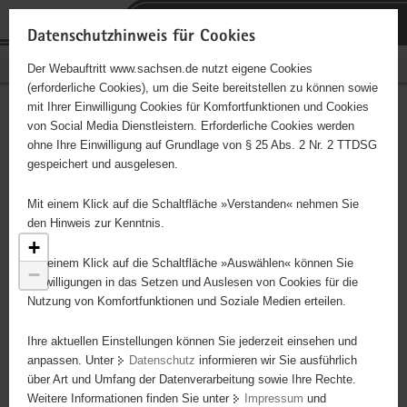
P
Portalübergreifende
o
H
Navigation
Datenschutzhinweis für Cookies
r
a
S
Bürgerschaftliches Engagement
Der Webauftritt www.sachsen.de nutzt eigene Cookies
t
u
e
(erforderliche Cookies), um die Seite bereitstellen zu können sowie
a
p
r
mit Ihrer Einwilligung Cookies für Komfortfunktionen und Cookies
l
t
v
Engagementbörse
Hauptinhalt
von Social Media Dienstleistern. Erforderliche Cookies werden
ü
i
i
ohne Ihre Einwilligung auf Grundlage von § 25 Abs. 2 Nr. 2 TTDSG
b
n
c
gespeichert und ausgelesen.
e
h
e
Ergebnisse als Liste anzeigen
r
a
Mit einem Klick auf die Schaltfläche »Verstanden« nehmen Sie
338
g
l
den Hinweis zur Kenntnis.
r
t
+
e
Mit einem Klick auf die Schaltfläche »Auswählen« können Sie
−
i
Einwilligungen in das Setzen und Auslesen von Cookies für die
Nutzung von Komfortfunktionen und Soziale Medien erteilen.
f
e
Ihre aktuellen Einstellungen können Sie jederzeit einsehen und
n
anpassen. Unter
Datenschutz
informieren wir Sie ausführlich
d
über Art und Umfang der Datenverarbeitung sowie Ihre Rechte.
e
Weitere Informationen finden Sie unter
Impressum
und
N