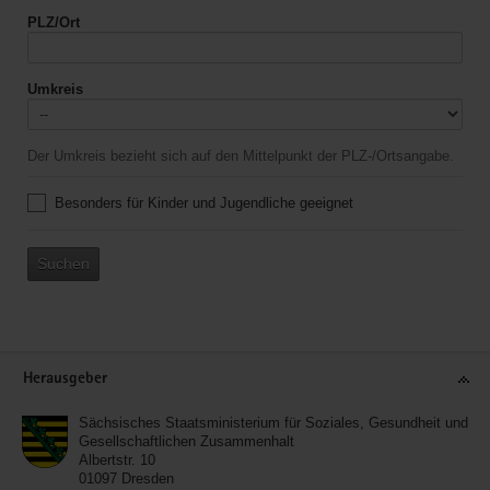
PLZ/Ort
Umkreis
Der Umkreis bezieht sich auf den Mittelpunkt der PLZ-/Ortsangabe.
Besonders für Kinder und Jugendliche geeignet
Suchen
Service
Herausgeber
Sächsisches Staatsministerium für Soziales, Gesundheit und
Gesellschaftlichen Zusammenhalt
Albertstr. 10
01097
Dresden