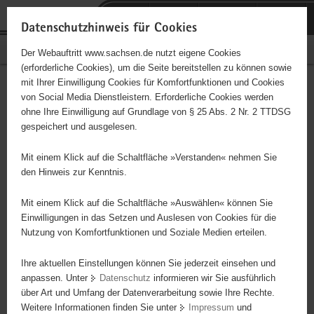
P
Portalübergreifende
o
H
Navigation
Datenschutzhinweis für Cookies
r
a
S
Bürgerschaftliches Engagement
Der Webauftritt www.sachsen.de nutzt eigene Cookies
t
u
e
(erforderliche Cookies), um die Seite bereitstellen zu können sowie
a
p
r
mit Ihrer Einwilligung Cookies für Komfortfunktionen und Cookies
l
t
v
BSV Limbach-Oberfrohna
Hauptinhalt
von Social Media Dienstleistern. Erforderliche Cookies werden
ü
i
i
ohne Ihre Einwilligung auf Grundlage von § 25 Abs. 2 Nr. 2 TTDSG
e.V.
b
n
c
gespeichert und ausgelesen.
e
h
e
Träger: Verein
r
a
Mit einem Klick auf die Schaltfläche »Verstanden« nehmen Sie
g
l
den Hinweis zur Kenntnis.
r
t
Diese Initiative ist besonders für Kinder und
e
Mit einem Klick auf die Schaltfläche »Auswählen« können Sie
Jugendliche geeignet.
i
Einwilligungen in das Setzen und Auslesen von Cookies für die
Nutzung von Komfortfunktionen und Soziale Medien erteilen.
f
e
Ballsportverein mit dem primären Ziel Kinder und Jugendliche
Ihre aktuellen Einstellungen können Sie jederzeit einsehen und
n
sportlich zu entwickeln und zu betreuen und ihre gesellschaftliche
anpassen. Unter
Datenschutz
informieren wir Sie ausführlich
d
Integration zu fördern.
über Art und Umfang der Datenverarbeitung sowie Ihre Rechte.
e
Weitere Informationen finden Sie unter
Impressum
und
N