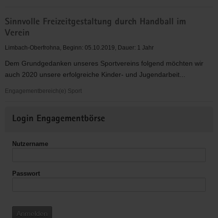
Sinnvolle
Sinnvolle Freizeitgestaltung durch Handball im
Freizeitgestaltung
Verein
durch
Handball
Limbach-Oberfrohna, Beginn: 05.10.2019, Dauer: 1 Jahr
im
Dem Grundgedanken unseres Sportvereins folgend möchten wir
Verein
auch 2020 unsere erfolgreiche Kinder- und Jugendarbeit...
Engagementbereich(e) Sport
Sinnvolle
Weitere
Freizeitgestaltung
Login Engagementbörse
Informationen
durch
Handball
Nutzername
im
Verein
Passwort
Anmelden