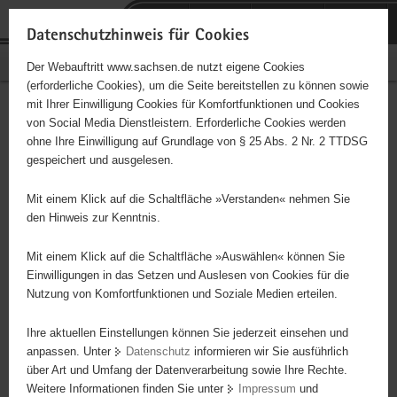
P
Portalübergreifende
o
H
Navigation
Datenschutzhinweis für Cookies
r
a
S
Bürgerschaftliches Engagement
Der Webauftritt www.sachsen.de nutzt eigene Cookies
t
u
e
(erforderliche Cookies), um die Seite bereitstellen zu können sowie
a
p
r
mit Ihrer Einwilligung Cookies für Komfortfunktionen und Cookies
l
t
v
SV Motor Hainichen e.V.
Hauptinhalt
von Social Media Dienstleistern. Erforderliche Cookies werden
ü
i
i
ohne Ihre Einwilligung auf Grundlage von § 25 Abs. 2 Nr. 2 TTDSG
b
n
c
Träger: Landessportbund Sachsen e.V.
gespeichert und ausgelesen.
e
h
e
r
a
Mit einem Klick auf die Schaltfläche »Verstanden« nehmen Sie
Diese Initiative ist besonders für Kinder und
g
l
den Hinweis zur Kenntnis.
Jugendliche geeignet.
r
t
e
Mit einem Klick auf die Schaltfläche »Auswählen« können Sie
i
Einwilligungen in das Setzen und Auslesen von Cookies für die
Absicherung ÜTW Kinder- und Jugendbereich/Seniorensport
Nutzung von Komfortfunktionen und Soziale Medien erteilen.
f
e
Ihre aktuellen Einstellungen können Sie jederzeit einsehen und
n
anpassen. Unter
Datenschutz
informieren wir Sie ausführlich
d
über Art und Umfang der Datenverarbeitung sowie Ihre Rechte.
e
Weitere Informationen finden Sie unter
Impressum
und
N