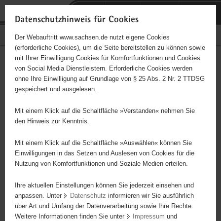
P
Portalübergreifende
o
H
Navigation
Datenschutzhinweis für Cookies
r
a
S
Bürgerschaftliches Engagement
Der Webauftritt www.sachsen.de nutzt eigene Cookies
t
u
e
(erforderliche Cookies), um die Seite bereitstellen zu können sowie
a
p
r
mit Ihrer Einwilligung Cookies für Komfortfunktionen und Cookies
l
t
v
großstadtKINDER e.V.
Hauptinhalt
von Social Media Dienstleistern. Erforderliche Cookies werden
ü
i
i
ohne Ihre Einwilligung auf Grundlage von § 25 Abs. 2 Nr. 2 TTDSG
b
n
c
Träger: eingetragener Verein - e. V.
gespeichert und ausgelesen.
e
h
e
r
a
sozial-integratives Kinder- und Jugendtheaterprojekt im Stadtteil
Mit einem Klick auf die Schaltfläche »Verstanden« nehmen Sie
g
l
Leipzig-Grünau (Deutschlands zweitgrößte Plattenbausiedlung mit
den Hinweis zur Kenntnis.
r
t
schwieriger sozialer Struktur). Kinder- und Jugendtheaterprojekte,
e
Werkstätten, Probenfahrt, Ganztagsangebote an Schulen,
Mit einem Klick auf die Schaltfläche »Auswählen« können Sie
i
Einwilligungen in das Setzen und Auslesen von Cookies für die
Theaterworkshops, Vorstellungen für Kinder, Jugendliche und
Nutzung von Komfortfunktionen und Soziale Medien erteilen.
f
Erwachsene.
e
Ihre aktuellen Einstellungen können Sie jederzeit einsehen und
n
anpassen. Unter
Datenschutz
informieren wir Sie ausführlich
d
über Art und Umfang der Datenverarbeitung sowie Ihre Rechte.
e
Weitere Informationen finden Sie unter
Impressum
und
N