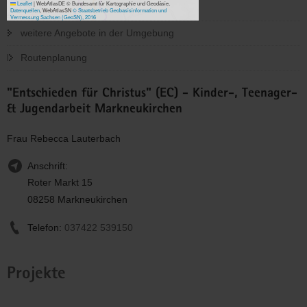
Leaflet
|
WebAtlasDE © Bundesamt für Kartographie und Geodäsie,
Datenquellen
, WebAtlasSN
© Staatsbetrieb Geobasisinformation und
Vermessung Sachsen (GeoSN), 2016
weitere Angebote in der Umgebung
Routenplanung
"Entschieden für Christus" (EC) - Kinder-, Teenager-
& Jugendarbeit Markneukirchen
Frau Rebecca Lauterbach
Anschrift:
Roter Markt 15
08258 Markneukirchen
Telefon:
037422 539150
Projekte