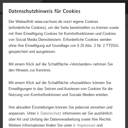
P
Portalübergreifende
o
H
Navigation
Datenschutzhinweis für Cookies
r
a
S
Bürgerschaftliches Engagement
Der Webauftritt www.sachsen.de nutzt eigene Cookies
t
u
e
(erforderliche Cookies), um die Seite bereitstellen zu können sowie
a
p
r
mit Ihrer Einwilligung Cookies für Komfortfunktionen und Cookies
l
t
v
"Entschieden für Christus"
Hauptinhalt
von Social Media Dienstleistern. Erforderliche Cookies werden
ü
i
i
ohne Ihre Einwilligung auf Grundlage von § 25 Abs. 2 Nr. 2 TTDSG
(EC) - Kinder-, Teenager- &
b
n
c
gespeichert und ausgelesen.
e
h
e
Jugendarbeit
r
a
Mit einem Klick auf die Schaltfläche »Verstanden« nehmen Sie
g
l
den Hinweis zur Kenntnis.
Markneukirchen
r
t
e
Mit einem Klick auf die Schaltfläche »Auswählen« können Sie
Träger: eingetragener Verein - e. V.
i
Einwilligungen in das Setzen und Auslesen von Cookies für die
Nutzung von Komfortfunktionen und Soziale Medien erteilen.
f
e
Diese Initiative ist besonders für Kinder und
Ihre aktuellen Einstellungen können Sie jederzeit einsehen und
n
Jugendliche geeignet.
anpassen. Unter
Datenschutz
informieren wir Sie ausführlich
d
über Art und Umfang der Datenverarbeitung sowie Ihre Rechte.
e
Weitere Informationen finden Sie unter
Impressum
und
N