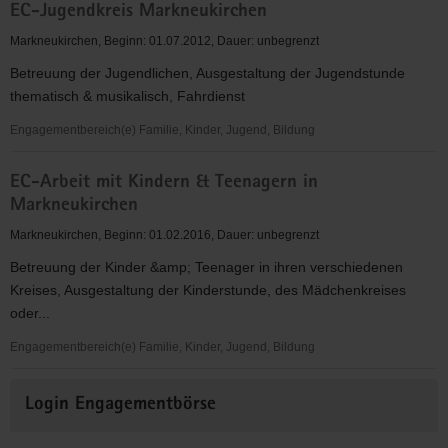
EC-Jugendkreis Markneukirchen
Markneukirchen, Beginn: 01.07.2012, Dauer: unbegrenzt
Betreuung der Jugendlichen, Ausgestaltung der Jugendstunde
thematisch & musikalisch, Fahrdienst
Engagementbereich(e) Familie, Kinder, Jugend, Bildung
EC-
EC-Arbeit mit Kindern & Teenagern in
Jugendkreis
Markneukirchen
Markneukirchen
Markneukirchen, Beginn: 01.02.2016, Dauer: unbegrenzt
Betreuung der Kinder &amp; Teenager in ihren verschiedenen
Kreises, Ausgestaltung der Kinderstunde, des Mädchenkreises
oder...
Engagementbereich(e) Familie, Kinder, Jugend, Bildung
EC-
Weitere
Arbeit
Login Engagementbörse
Informationen
mit
Kindern