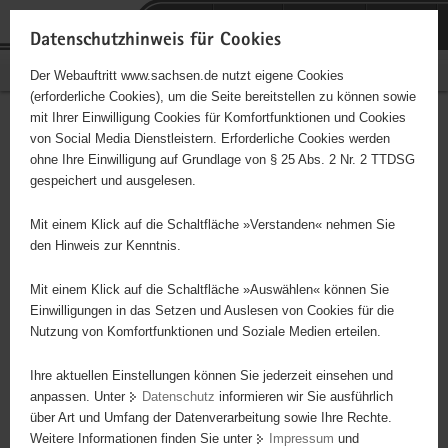
P
Portalübergreifende
o
H
Navigation
Datenschutzhinweis für Cookies
r
a
S
Bürgerschaftliches Engagement
Der Webauftritt www.sachsen.de nutzt eigene Cookies
t
u
e
(erforderliche Cookies), um die Seite bereitstellen zu können sowie
a
p
r
mit Ihrer Einwilligung Cookies für Komfortfunktionen und Cookies
l
t
v
EC Jugendbund Arnsfeld
Hauptinhalt
von Social Media Dienstleistern. Erforderliche Cookies werden
ü
i
i
ohne Ihre Einwilligung auf Grundlage von § 25 Abs. 2 Nr. 2 TTDSG
b
n
c
Träger: eingetragener Verein - e. V.
gespeichert und ausgelesen.
e
h
e
r
a
Mit einem Klick auf die Schaltfläche »Verstanden« nehmen Sie
Diese Initiative ist besonders für Kinder und
g
l
den Hinweis zur Kenntnis.
Jugendliche geeignet.
r
t
e
Mit einem Klick auf die Schaltfläche »Auswählen« können Sie
i
Einwilligungen in das Setzen und Auslesen von Cookies für die
Der EC Jugendbund Arnsfeld ist eine christlicher Verein, welcher im
Nutzung von Komfortfunktionen und Soziale Medien erteilen.
f
Ort vielfältige Angebote für junge Menschen anbietet. Wir als Verein
e
wollen der Jugend gute und wichtige Werte des Glaubens mit auf
Ihre aktuellen Einstellungen können Sie jederzeit einsehen und
n
ihren Lebensweg geben.
anpassen. Unter
Datenschutz
informieren wir Sie ausführlich
d
über Art und Umfang der Datenverarbeitung sowie Ihre Rechte.
e
Weitere Informationen finden Sie unter
Impressum
und
N