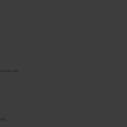
Fürsorge und
usik,