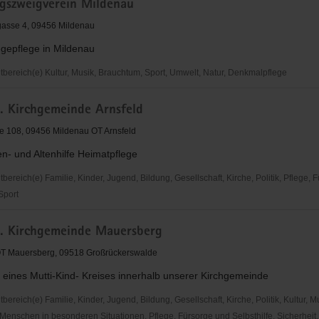
rgszweigverein Mildenau
is
Mauersberg
gasse 4, 09456 Mildenau
epflege in Mildenau
ereich(e) Kultur, Musik, Brauchtum, Sport, Umwelt, Natur, Denkmalpflege
szweigverein
h. Kirchgemeinde Arnsfeld
e 108, 09456 Mildenau OT Arnsfeld
n- und Altenhilfe Heimatpflege
reich(e) Familie, Kinder, Jugend, Bildung, Gesellschaft, Kirche, Politik, Pflege, 
 Sport
h. Kirchgemeinde Mauersberg
inde
 OT Mauersberg, 09518 Großrückerswalde
 eines Mutti-Kind- Kreises innerhalb unserer Kirchgemeinde
reich(e) Familie, Kinder, Jugend, Bildung, Gesellschaft, Kirche, Politik, Kultur, M
Menschen in besonderen Situationen, Pflege, Fürsorge und Selbsthilfe, Sicherheit,