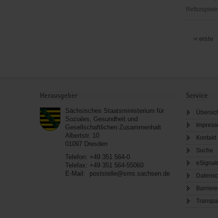
Rettungswes
Ev.-
Luth.
erste
Kirchgeme
Mauersbe
Service
Herausgeber
Service
Sächsisches Staatsministerium für
Übersic
Soziales, Gesundheit und
Impres
Gesellschaftlichen Zusammenhalt
Albertstr. 10
Kontakt
01097
Dresden
Suche
Telefon:
+49 351 564-0
eSignat
Telefax:
+49 351 564-55060
E-Mail:
poststelle@sms.sachsen.de
Datensc
Barriere
Transpa