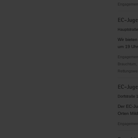
Engagementb
EC
EC-Juge
Jugendbu
Arnsfeld
Hauptstraß
Wir biete
um 19 Uhr.
Engagementbe
Brauchtum, 
Rettungswes
EC-
EC-Juge
Jugendarb
Mildenau
Dorfstraße 
&
Der EC-Ju
Mauersbe
Orten Mil
Engagementb
EC-