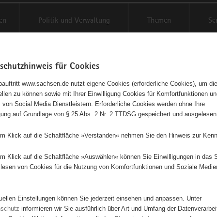
en
Politik und Verwaltung
Themen
Se
schutzhinweis für Cookies
Schriftgröße anpassen
Kontr
auftritt www.sachsen.de nutzt eigene Cookies (erforderliche Cookies), um die
tellen zu können sowie mit Ihrer Einwilligung Cookies für Komfortfunktionen u
t
agementbörse
 von Social Media Dienstleistern. Erforderliche Cookies werden ohne Ihre
igung auf Grundlage von § 25 Abs. 2 Nr. 2 TTDSG gespeichert und ausgelesen
isse auf Karte anzeigen
em Klick auf die Schaltfläche »Verstanden« nehmen Sie den Hinweis zur Kenn
em Klick auf die Schaltfläche »Auswählen« können Sie Einwilligungen in das 
Initiativen
Projekte
Nach Alphabet
Nach Post
lesen von Cookies für die Nutzung von Komfortfunktionen und Soziale Medie
tuellen Einstellungen können Sie jederzeit einsehen und anpassen. Unter
38 Suchergebnisse
nschutz
informieren wir Sie ausführlich über Art und Umfang der Datenverarbe