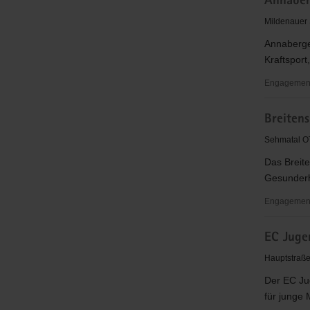
Annaber
für
Christus"
Mildenauer 
(EC)
Annaberger
Jugendkre
Kraftsport,
Mildenau
&
Engagement
Mauersbe
Annaberg
Breiten
Kraftsport
e.V.
Sehmatal OT
Das Breite
Gesunderha
Engagement
Breitensp
EC Juge
Fitness
und
Hauptstraße
Rehasport
Der EC Jug
für junge 