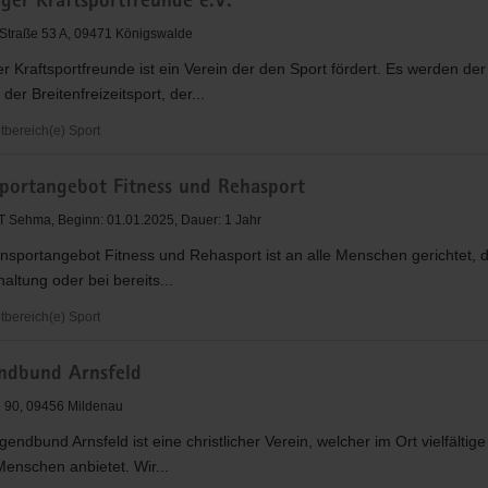
ger Kraftsportfreunde e.V.
Straße 53 A, 09471 Königswalde
 Kraftsportfreunde ist ein Verein der den Sport fördert. Es werden der
is
 der Breitenfreizeitsport, der...
bereich(e) Sport
rg
er
sportangebot Fitness und Rehasport
freunde
 Sehma, Beginn: 01.01.2025, Dauer: 1 Jahr
nsportangebot Fitness und Rehasport ist an alle Menschen gerichtet, di
ltung oder bei bereits...
bereich(e) Sport
ortangebot
ndbund Arnsfeld
 90, 09456 Mildenau
endbund Arnsfeld ist eine christlicher Verein, welcher im Ort vielfältig
Menschen anbietet. Wir...