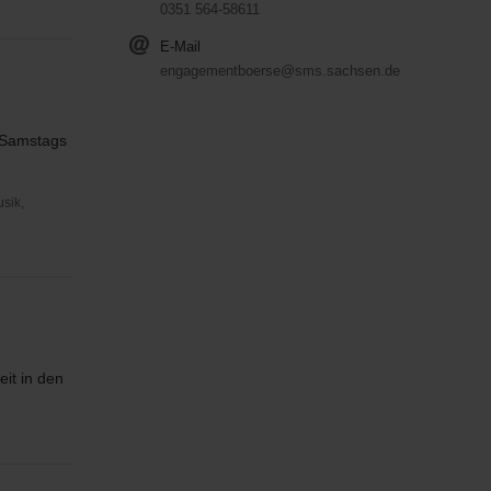
0351 564-58611
E-Mail
engagementboerse@sms.sachsen.de
e Samstags
usik,
it in den