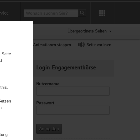
Suchbegriff
rvice
Suche starten
Übergeordnete Seiten
ast erhöhen
Animationen stoppen
Seite vorlesen
 Seite
nd
Weitere
Login Engagementbörse
Informationen
.
Nutzername
tnis.
Setzen
Passwort
leitzahl
n
Anmelden
itung