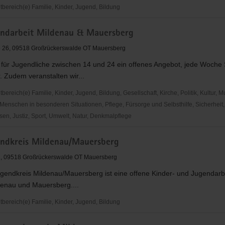
ereich(e) Familie, Kinder, Jugend, Bildung
ndarbeit Mildenau & Mauersberg
nd
e 26, 09518 Großrückerswalde OT Mauersberg
n für Jugendliche zwischen 14 und 24 ein offenes Angebot, jede Woch
 Zudem veranstalten wir...
reich(e) Familie, Kinder, Jugend, Bildung, Gesellschaft, Kirche, Politik, Kultur, M
Menschen in besonderen Situationen, Pflege, Fürsorge und Selbsthilfe, Sicherheit,
en, Justiz, Sport, Umwelt, Natur, Denkmalpflege
ndkreis Mildenau/Mauersberg
eit
1, 09518 Großrückerswalde OT Mauersberg
gendkreis Mildenau/Mauersberg ist eine offene Kinder- und Jugendarbe
rg
denau und Mauersberg....
ereich(e) Familie, Kinder, Jugend, Bildung