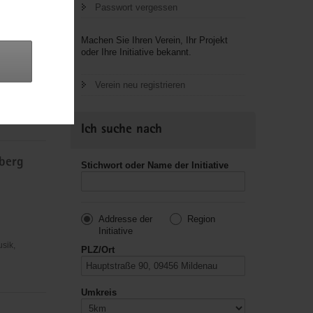
Passwort vergessen
Machen Sie Ihren Verein, Ihr Projekt
oder Ihre Initiative bekannt.
r
Verein neu registrieren
usik,
Ich suche nach
sberg
Stichwort oder Name der Initiative
Addresse der
Region
Initiative
usik,
PLZ/Ort
Umkreis