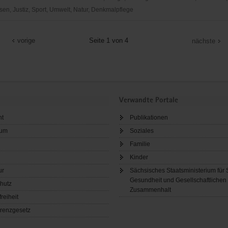
en, Justiz, Sport, Umwelt, Natur, Denkmalpflege
vorige
Seite 1 von 4
nächste
inde
rg
Verwandte Portale
ht
Publikationen
sum
Soziales
Familie
Kinder
ur
Sächsisches Staatsministerium für 
Gesundheit und Gesellschaftlichen
hutz
Zusammenhalt
freiheit
renzgesetz